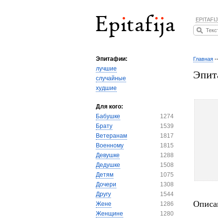
EPITAFIJ
Эпитафии:
Главная
-
лучшие
Эпит
случайные
худшие
Для кого:
Бабушке
1274
Брату
1539
Ветеранам
1817
Военному
1815
Девушке
1288
Дедушке
1508
Детям
1075
Дочери
1308
Другу
1544
Описа
Жене
1286
Женщине
1280