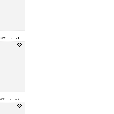
нка:
-
21
+
нка:
-
-97
+