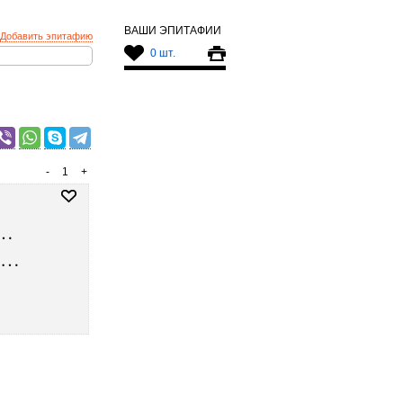
ВАШИ ЭПИТАФИИ
Добавить эпитафию
0 шт.
-
1
+
е…
, …