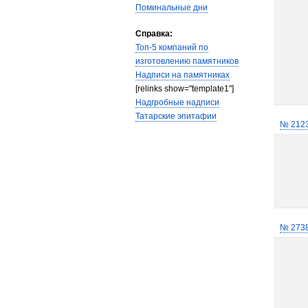
Поминальные дни
Справка:
Топ-5 компаний по
изготовлению памятников
Надписи на памятниках
[relinks show="template1"]
Надгробные надписи
Татарские эпитафии
№ 212
№ 273