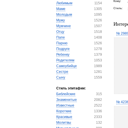
Кому:
Любимым
1154
Стиль:
Маме
1305
Молодым
1095
Мужу
1526
Интер
Мужчине
1507
Отцу
1518
№ 298
Папе
1408
Парню
1526
Подруге
1278
Ребенку
1379
Родителям
1053
Самоубийце
1989
Сестре
1281
Сыну
1559
Стиль эпитафии:
Библейские
315
Знаменитые
2082
№ 423
Известные
2522
Короткие
1336
Красивые
2333
Молитвы
132