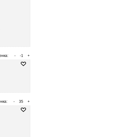
?
енка:
-
-1
+
нка:
-
35
+