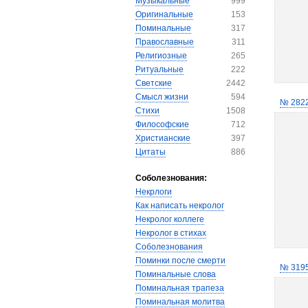
Музыкальные
999
Оригинальные
153
Поминальные
317
Православные
311
Религиозные
265
Ритуальные
222
Светские
2442
Смысл жизни
594
№ 282
Стихи
1508
Философские
712
Христианские
397
Цитаты
886
Соболезнования:
Некрлоги
Как написать некролог
Некролог коллеге
Некролог в стихах
Соболезнования
Поминки после смерти
№ 319
Поминальные слова
Поминальная трапеза
Поминальная молитва