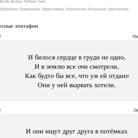
Детям
,
Дочери
,
Ребенку
,
Сыну
Библейские
,
Поминальные
,
Православные
,
Религиозные
,
Ритуальные
,
Христианские
есные эпитафии
9
Оц
И билося сердце в груди не одно,
И в землю все очи смотрели,
Как будто бы все, что уж ей отдано
Они у ней вырвать хотели.
6
Оц
И они ищут друг друга в потёмках