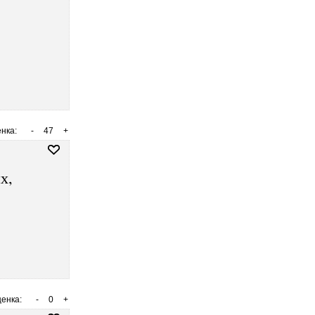
нка:
-
47
+
х,
енка:
-
0
+