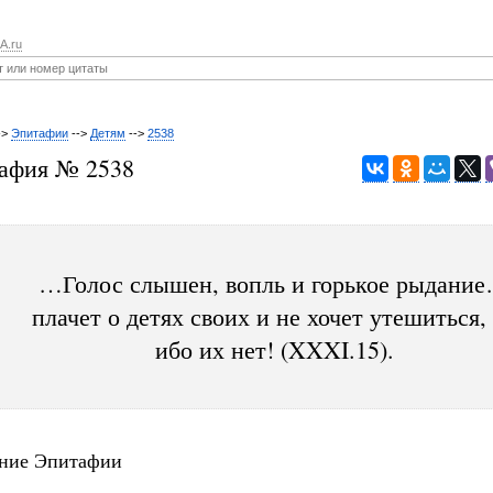
A.ru
->
Эпитафии
-->
Детям
-->
2538
афия № 2538
…Голос слышен, вопль и горькое рыдани
плачет о детях своих и не хочет утешиться
ибо их нет! (XXXI.15).
ние Эпитафии