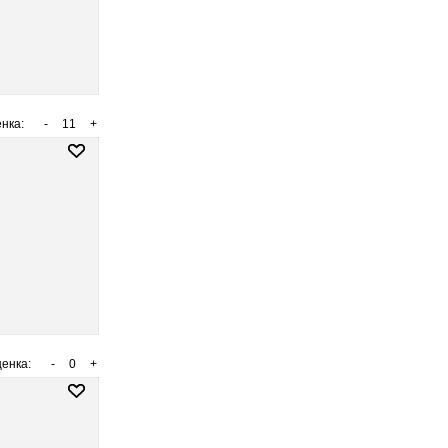
нка:
-
11
+
енка:
-
0
+