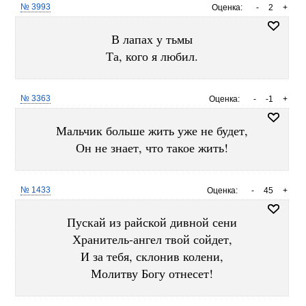
№ 3993
Оценка:
-
2
+
В лапах у тьмы
Та, кого я любил.
№ 3363
Оценка:
-
-1
+
Мальчик больше жить уже не будет,
Он не знает, что такое жить!
№ 1433
Оценка:
-
45
+
Пускай из райской дивной сени
Хранитель-ангел твой сойдет,
И за тебя, склонив колени,
Молитву Богу отнесет!