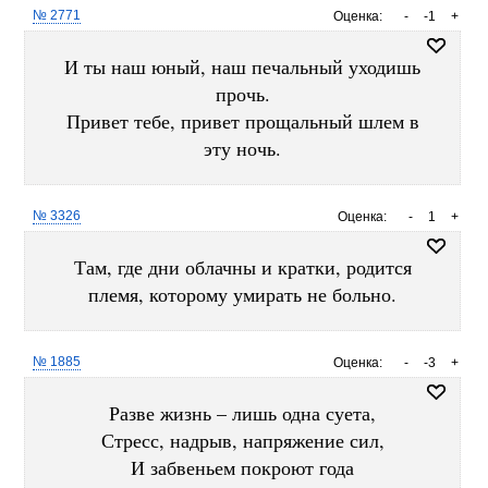
№ 2771
Оценка:
-
-1
+
И ты наш юный, наш печальный уходишь
прочь.
Привет тебе, привет прощальный шлем в
эту ночь.
№ 3326
Оценка:
-
1
+
Там, где дни облачны и кратки, родится
племя, которому умирать не больно.
№ 1885
Оценка:
-
-3
+
Разве жизнь – лишь одна суета,
Стресс, надрыв, напряжение сил,
И забвеньем покроют года