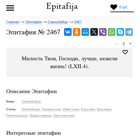
0 шт.
Главная
-->
Эпитафии
-->
Самоубийце
-->
2467
Эпитафия № 2467
-
-1
+
Милость Твоя, Господи, лучше, нежели
жизнь! (LXII.4).
Описание Эпитафии
Кому:
Самоубийце
Стиль:
Библейские
,
Знаменитые
,
Известные
,
Короткие
,
Красивые
,
Поминальные
,
Православные
,
Христианские
Интересные эпитафии