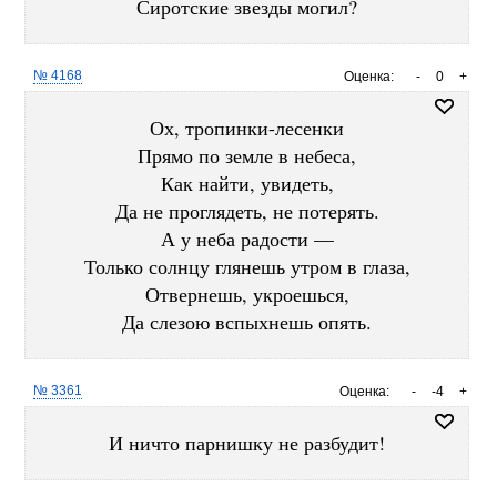
Сиротские звезды могил?
№ 4168
Оценка:
-
0
+
Ох, тропинки-лесенки
Прямо по земле в небеса,
Как найти, увидеть,
Да не проглядеть, не потерять.
А у неба радости —
Только солнцу глянешь утром в глаза,
Отвернешь, укроешься,
Да слезою вспыхнешь опять.
№ 3361
Оценка:
-
-4
+
И ничто парнишку не разбудит!