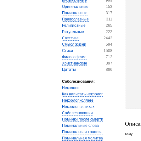
Музыкальные
999
Оригинальные
153
Поминальные
317
Православные
311
Религиозные
265
Ритуальные
222
Светские
2442
Смысл жизни
594
Стихи
1508
Философские
712
Христианские
397
Цитаты
886
Соболезнования:
Некрлоги
Как написать некролог
Некролог коллеге
Некролог в стихах
Соболезнования
Поминки после смерти
Описа
Поминальные слова
Поминальная трапеза
Кому:
Поминальная молитва