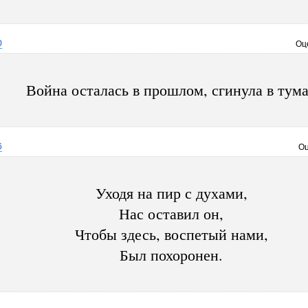
0
Оц
Война осталась в прошлом, сгинула в тум
6
Оц
Уходя на пир с духами,
Нас оставил он,
Чтобы здесь, воспетый нами,
Был похоронен.