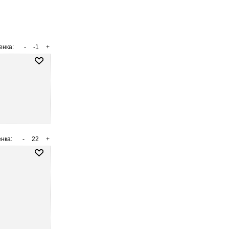
енка:
-
-1
+
нка:
-
22
+