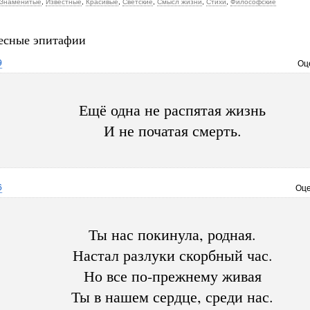
Знаменитые
,
Известные
,
Красивые
,
Светские
,
Смысл жизни
,
Стихи
,
Философские
есные эпитафии
9
Оц
Ещё одна не распятая жизнь
И не початая смерть.
6
Оце
Ты нас покинула, родная.
Настал разлуки скорбный час.
Но все по-прежнему живая
Ты в нашем сердце, среди нас.