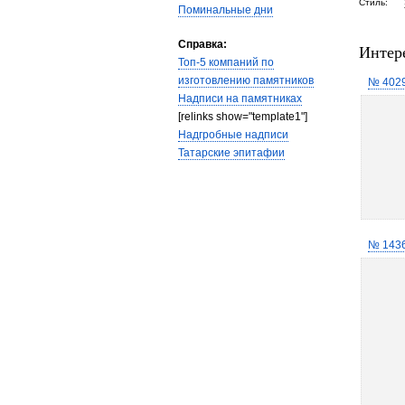
Стиль:
Поминальные дни
Справка:
Интер
Топ-5 компаний по
изготовлению памятников
№ 402
Надписи на памятниках
[relinks show="template1"]
Надгробные надписи
Татарские эпитафии
№ 143