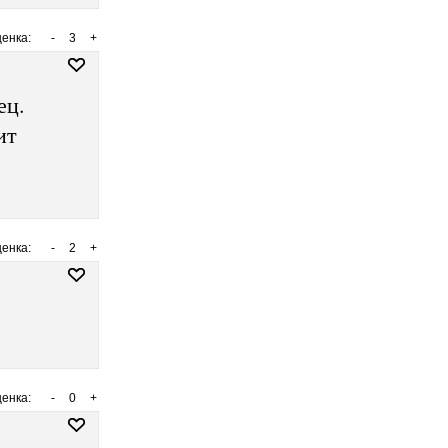
енка:
-
3
+
ец.
ит
енка:
-
2
+
енка:
-
0
+