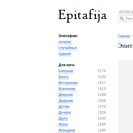
EPITAFIJ
Эпитафии:
Главная
-
лучшие
Эпит
случайные
худшие
Для кого:
Бабушке
1274
Брату
1539
Ветеранам
1817
Военному
1815
Девушке
1288
Дедушке
1508
Детям
1075
Дочери
1308
Другу
1544
Жене
1286
Женщине
1280