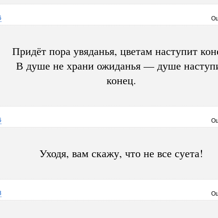
6
Оц
Придёт пора увяданья, цветам наступит кон
В душе не храни ожиданья — душе наступ
конец.
6
Оц
Уходя, вам скажу, что не все суета!
8
Оц