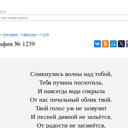
A.ru
->
Эпитафии
-->
Девушке
-->
1239
афия № 1239
Сомкнулись волны над тобой,
Тебя пучина поглотила,
И навсегда вода сокрыла
От нас печальный облик твой.
Твой голос уж не зазвучит
И песней дивной не зальётся,
От радости не засмеётся,