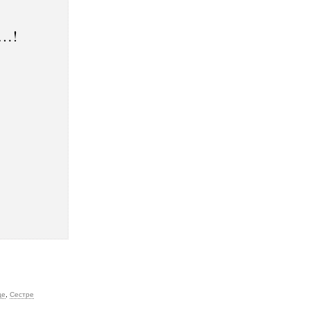
……!
це
,
Сестре