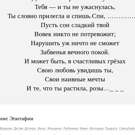
Тебя — и ты не ужаснулась,
Ты словно прилегла и спишь.Спи, ………
Пусть сон сладкий твой
Вовек никто не потревожит;
Нарушить уж ничто не сможет
Забвенья вечного покой.
И может быть, в счастливых грёзах
Свою любовь увидишь ты,
Свои наивные мечты
И те, что ты растила, розы…_ _ _
ние Эпитафии
Девушке
,
Детям
,
Дочери
,
Жене
,
Женщине
,
Любимым
,
Маме
,
Молодым
,
Подруге
,
Самоубий