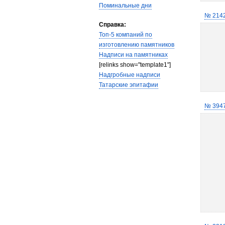
Поминальные дни
№ 214
Справка:
Топ-5 компаний по
изготовлению памятников
Надписи на памятниках
[relinks show="template1"]
Надгробные надписи
Татарские эпитафии
№ 394