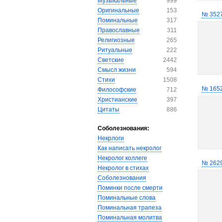
Музыкальные
999
Оригинальные
153
№ 352
Поминальные
317
Православные
311
Религиозные
265
Ритуальные
222
Светские
2442
Смысл жизни
594
Стихи
1508
№ 165
Философские
712
Христианские
397
Цитаты
886
Соболезнования:
Некрлоги
Как написать некролог
Некролог коллеге
№ 262
Некролог в стихах
Соболезнования
Поминки после смерти
Поминальные слова
Поминальная трапеза
Поминальная молитва