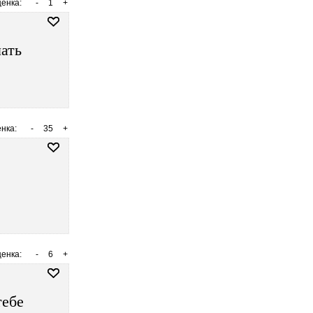
енка:
-
1
+
лать
нка:
-
35
+
енка:
-
6
+
тебе