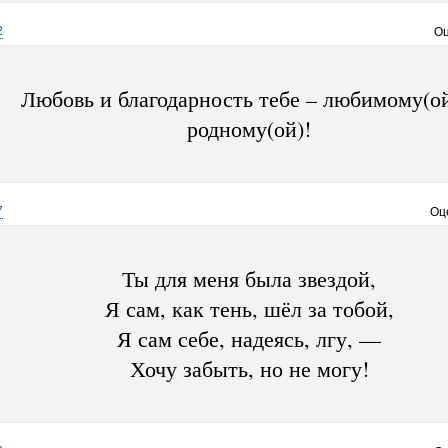
2
Оц
Любовь и благодарность тебе – любимому(ой
родному(ой)!
7
Оц
Ты для меня была звездой,
Я сам, как тень, шёл за тобой,
Я сам себе, надеясь, лгу, —
Хочу забыть, но не могу!