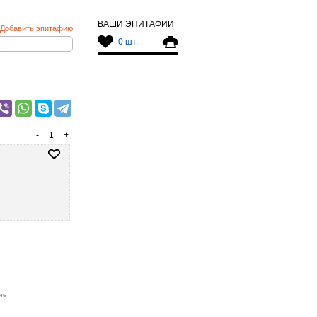
ВАШИ ЭПИТАФИИ
Добавить эпитафию
0 шт.
-
1
+
ие