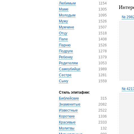
Любимым
1154
Интер
Маме
1305
Молодым
1095
№ 298
Мужу
1526
Мужчине
1507
Отцу
1518
Папе
1408
Парню
1526
Подруге
1278
Ребенку
1379
Родителям
1053
Самоубийце
1989
Сестре
1281
Сыну
1559
№ 421
Стиль эпитафии:
Библейские
315
Знаменитые
2082
Известные
2522
Короткие
1336
Красивые
2333
Молитвы
132