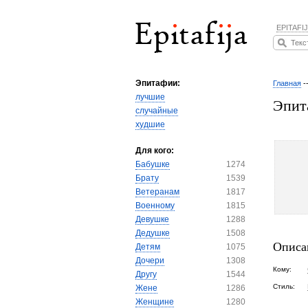
EPITAFIJ
Эпитафии:
Главная
-
лучшие
Эпит
случайные
худшие
Для кого:
Бабушке
1274
Брату
1539
Ветеранам
1817
Военному
1815
Девушке
1288
Дедушке
1508
Описа
Детям
1075
Дочери
1308
Кому:
Другу
1544
Стиль:
Жене
1286
Женщине
1280