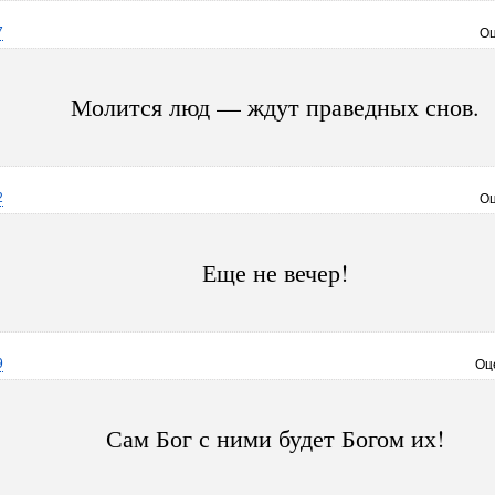
7
Оц
Молится люд — ждут праведных снов.
2
Оц
Еще не вечер!
9
Оц
Сам Бог с ними будет Богом их!