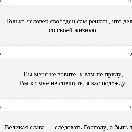
3
Оц
Только человек свободен сам решать, что де
со своей жизнью.
8
Оце
Вы меня не зовите, к вам не приду,
Вы ко мне не спешите, я вас подожду.
4
Оц
Великая слава — следовать Господу, а быть 