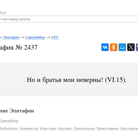
A.ru
->
Эпитафии
-->
Самоубийце
-->
2437
афия № 2437
Но и братья мои неверны! (VI.15).
ние Эпитафии
Самоубийце
Библейские
,
Знаменитые
,
Известные
,
Короткие
,
Поминальные
,
Православные
,
Христианск