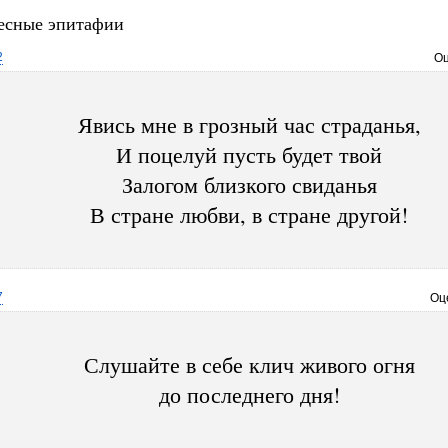
есные эпитафии
2
Оц
Явись мне в грозный час страданья,
И поцелуй пусть будет твой
Залогом близкого свиданья
В стране любви, в стране другой!
7
Оц
Слушайте в себе клич живого огня
до последнего дня!