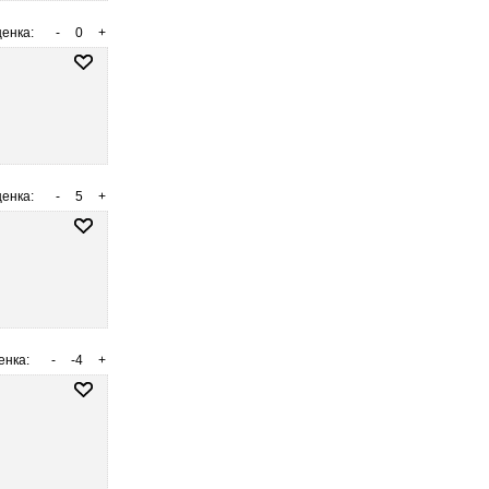
енка:
-
0
+
енка:
-
5
+
енка:
-
-4
+