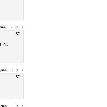
енка:
-
-3
+
пред
енка:
-
9
+
енка:
-
7
+