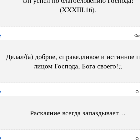
Он успел по благословению Господа!
(XXXIII.16).
6
Оц
Делал/(а) доброе, справедливое и истинное 
лицом Господа, Бога своего!;;
5
Оц
Раскаяние всегда запаздывает…
0
Оц