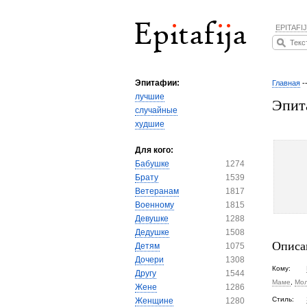
EPITAFIJ
Эпитафии:
Главная
-
лучшие
Эпит
случайные
худшие
Для кого:
Бабушке
1274
Брату
1539
Ветеранам
1817
Военному
1815
Девушке
1288
Дедушке
1508
Описа
Детям
1075
Дочери
1308
Кому:
Другу
1544
Маме
,
Мо
Жене
1286
Стиль:
Женщине
1280