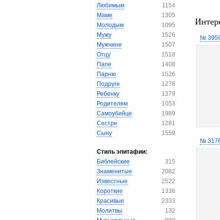
Любимым
1154
Маме
1305
Интер
Молодым
1095
Мужу
1526
№ 395
Мужчине
1507
Отцу
1518
Папе
1408
Парню
1526
Подруге
1278
Ребенку
1379
Родителям
1053
Самоубийце
1989
Сестре
1281
Сыну
1559
№ 317
Стиль эпитафии:
Библейские
315
Знаменитые
2082
Известные
2522
Короткие
1336
Красивые
2333
Молитвы
132