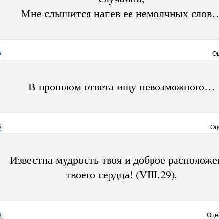
Мне слышится напев ее немолчных слов
6
Оц
В прошлом ответа ищу невозможного…
5
Оц
Известна мудрость твоя и доброе расположе
твоего сердца! (VIII.29).
6
Оце