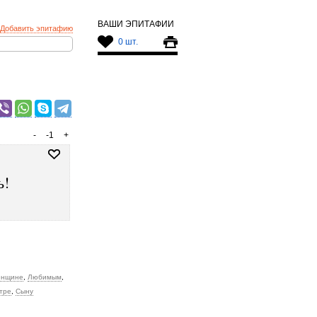
ВАШИ ЭПИТАФИИ
Добавить эпитафию
0 шт.
-
-1
+
ь!
нщине
,
Любимым
,
тре
,
Сыну