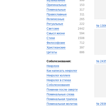
Музыкальные
999
Оригинальные
153
Поминальные
317
Православные
311
Религиозные
265
Ритуальные
222
№ 130
Светские
2442
Смысл жизни
594
Стихи
1508
Философские
712
Христианские
397
Цитаты
886
Соболезнования:
№ 243
Некрлоги
Как написать некролог
Некролог коллеге
Некролог в стихах
Соболезнования
Поминки после смерти
Поминальные слова
Поминальная трапеза
Поминальная молитва
№ 293