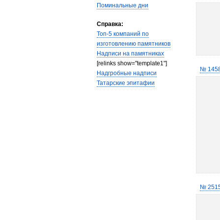
Поминальные дни
Справка:
Топ-5 компаний по
изготовлению памятников
Надписи на памятниках
[relinks show="template1"]
№ 145
Надгробные надписи
Татарские эпитафии
№ 251