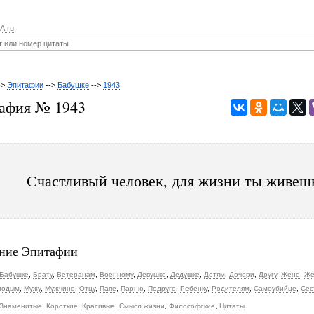
A.ru
->
Эпитафии
-->
Бабушке
-->
1943
афия № 1943
Счастливый человек, для жизни ты живеш
ние Эпитафии
Бабушке
,
Брату
,
Ветеранам
,
Военному
,
Девушке
,
Дедушке
,
Детям
,
Дочери
,
Другу
,
Жене
,
Же
лодым
,
Мужу
,
Мужчине
,
Отцу
,
Папе
,
Парню
,
Подруге
,
Ребенку
,
Родителям
,
Самоубийце
,
Сес
Знаменитые
,
Короткие
,
Красивые
,
Смысл жизни
,
Философские
,
Цитаты