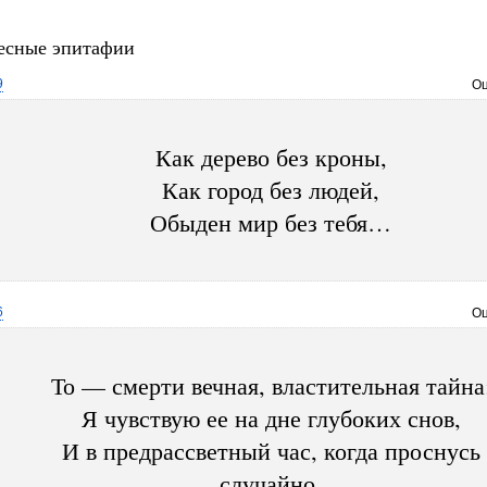
есные эпитафии
9
Оц
Как дерево без кроны,
Как город без людей,
Обыден мир без тебя…
6
Оц
То — смерти вечная, властительная тайна
Я чувствую ее на дне глубоких снов,
И в предрассветный час, когда проснусь
случайно,