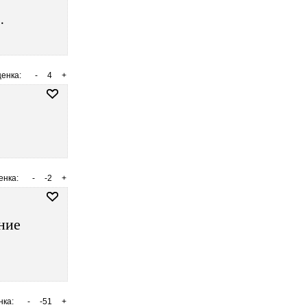
…
енка:
-
4
+
енка:
-
-2
+
ние
нка:
-
-51
+