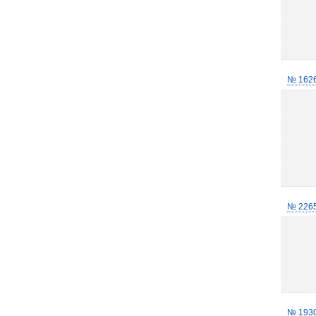
№ 162
№ 226
№ 193