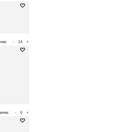
нка:
-
14
+
енка:
-
0
+