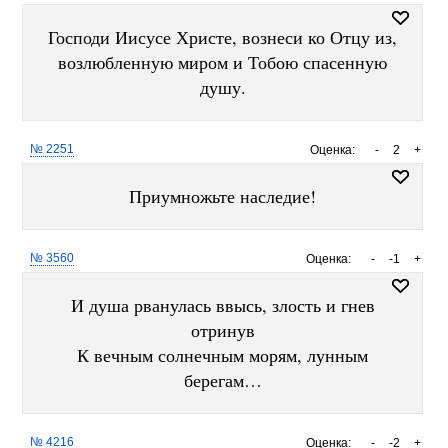
Господи Иисусе Христе, вознеси ко Отцу из,
возлюбленную миром и Тобою спасенную
душу.
№ 2251
Оценка:
-
2
+
Приумножьте наследие!
№ 3560
Оценка:
-
-1
+
И душа рванулась ввысь, злость и гнев
отринув
К вечным солнечным морям, лунным
берегам…
№ 4216
Оценка:
-
-2
+