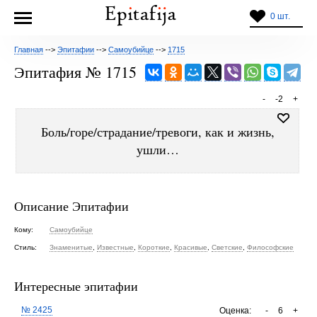
0 шт.
Главная
-->
Эпитафии
-->
Самоубийце
-->
1715
Эпитафия № 1715
-
-2
+
Боль/горе/страдание/тревоги, как и жизнь,
ушли…
Описание Эпитафии
Кому:
Самоубийце
Стиль:
Знаменитые
,
Известные
,
Короткие
,
Красивые
,
Светские
,
Философские
Интересные эпитафии
№ 2425
Оценка:
-
6
+