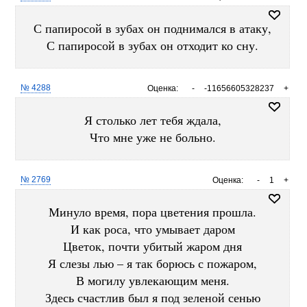
С папиросой в зубах он поднимался в атаку,
С папиросой в зубах он отходит ко сну.
№ 4288
Оценка:
-
-11656605328237
+
Я столько лет тебя ждала,
Что мне уже не больно.
№ 2769
Оценка:
-
1
+
Минуло время, пора цветения прошла.
И как роса, что умывает даром
Цветок, почти убитый жаром дня
Я слезы лью – я так борюсь с пожаром,
В могилу увлекающим меня.
Здесь счастлив был я под зеленой сенью