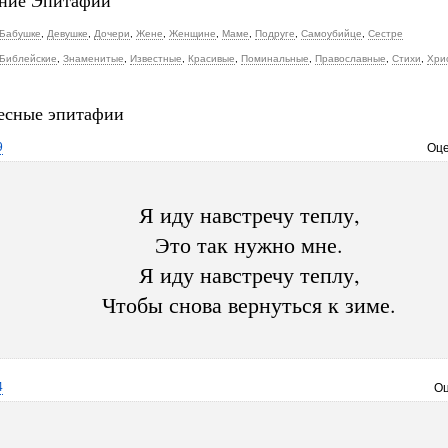
ние Эпитафии
Бабушке
,
Девушке
,
Дочери
,
Жене
,
Женщине
,
Маме
,
Подруге
,
Самоубийце
,
Сестре
Библейские
,
Знаменитые
,
Известные
,
Красивые
,
Поминальные
,
Православные
,
Стихи
,
Хри
есные эпитафии
9
Оце
Я иду навстречу теплу,
Это так нужно мне.
Я иду навстречу теплу,
Чтобы снова вернуться к зиме.
4
Оц