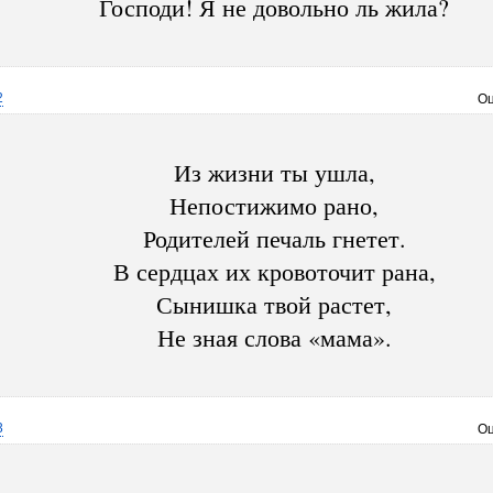
Господи! Я не довольно ль жила?
2
Оц
Из жизни ты ушла,
Непостижимо рано,
Родителей печаль гнетет.
В сердцах их кровоточит рана,
Сынишка твой растет,
Не зная слова «мама».
3
Оц