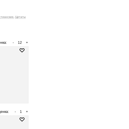
стианские
,
Цитаты
нка:
-
12
+
енка:
-
1
+