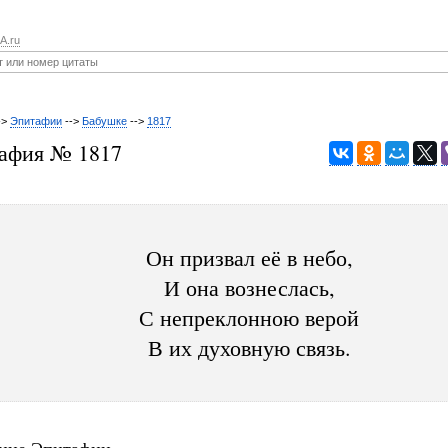
A.ru
->
Эпитафии
-->
Бабушке
-->
1817
афия № 1817
Он призвал её в небо,
И она вознеслась,
С непреклонною верой
В их духовную связь.