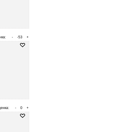
нка:
-
-53
+
енка:
-
0
+