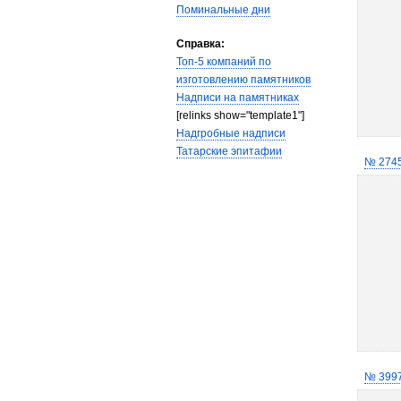
Поминальные дни
Справка:
Топ-5 компаний по
изготовлению памятников
Надписи на памятниках
[relinks show="template1"]
Надгробные надписи
Татарские эпитафии
№ 274
№ 399