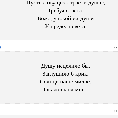
Пусть живущих страсти душат,
Требуя ответа.
Боже, упокой их души
У предела света.
5
Оц
Душу исцелило бы,
Заглушило б крик,
Солнце наше милое,
Покажись на миг…
7
Оц