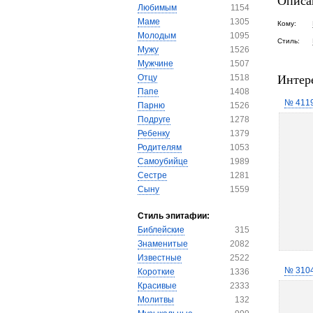
Описа
Любимым
1154
Маме
1305
Кому:
Молодым
1095
Стиль:
Мужу
1526
Мужчине
1507
Интер
Отцу
1518
Папе
1408
№ 411
Парню
1526
Подруге
1278
Ребенку
1379
Родителям
1053
Самоубийце
1989
Сестре
1281
Сыну
1559
Стиль эпитафии:
Библейские
315
Знаменитые
2082
Известные
2522
№ 310
Короткие
1336
Красивые
2333
Молитвы
132