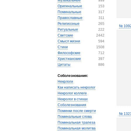
Музыкальные
999
Оригинальные
153
Поминальные
317
Православные
311
Религиозные
265
№ 109
Ритуальные
222
Светские
2442
Смысл жизни
594
Стихи
1508
Философские
712
Христианские
397
Цитаты
886
Соболезнования:
Некрлоги
Как написать некролог
Некролог коллеге
Некролог в стихах
Соболезнования
Поминки после смерти
№ 132
Поминальные слова
Поминальная трапеза
Поминальная молитва