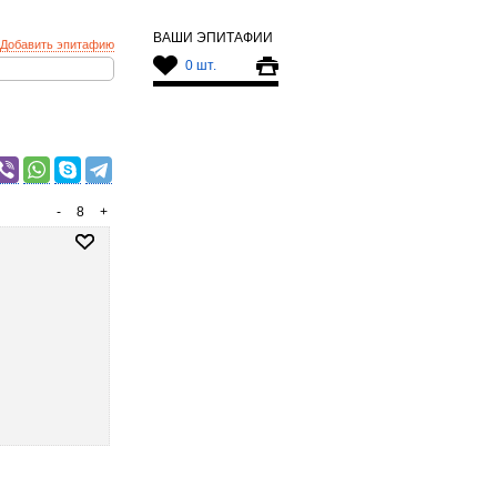
ВАШИ ЭПИТАФИИ
Добавить эпитафию
0 шт.
-
8
+