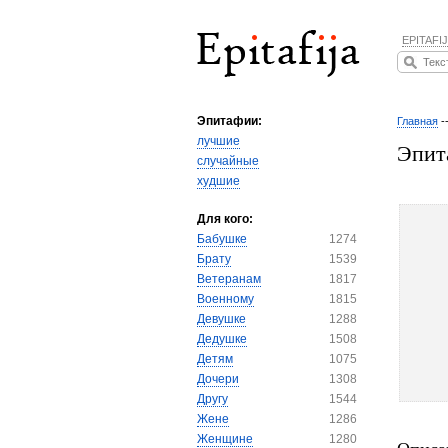
EPITAFIJ
Эпитафии:
Главная
-
лучшие
Эпит
случайные
худшие
Для кого:
Бабушке
1274
Брату
1539
Ветеранам
1817
Военному
1815
Девушке
1288
Дедушке
1508
Детям
1075
Дочери
1308
Другу
1544
Жене
1286
Женщине
1280