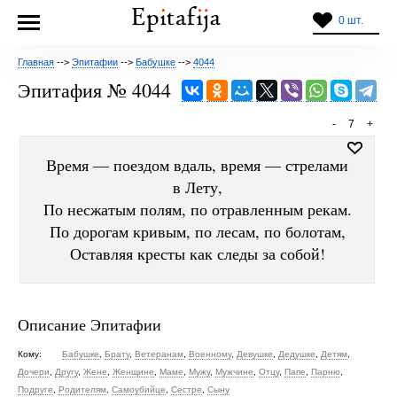
0 шт.
Главная
-->
Эпитафии
-->
Бабушке
-->
4044
Эпитафия № 4044
-
7
+
Время — поездом вдаль, время — стрелами
в Лету,
По несжатым полям, по отравленным рекам.
По дорогам кривым, по лесам, по болотам,
Оставляя кресты как следы за собой!
Описание Эпитафии
Кому:
Бабушке
,
Брату
,
Ветеранам
,
Военному
,
Девушке
,
Дедушке
,
Детям
,
Дочери
,
Другу
,
Жене
,
Женщине
,
Маме
,
Мужу
,
Мужчине
,
Отцу
,
Папе
,
Парню
,
Подруге
,
Родителям
,
Самоубийце
,
Сестре
,
Сыну