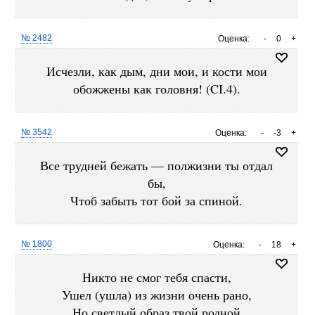
№ 2482
Оценка:
-
0
+
Исчезли, как дым, дни мои, и кости мои
обожжены как головня! (CI.4).
№ 3542
Оценка:
-
-3
+
Все трудней бежать — полжизни ты отдал
бы,
Чтоб забыть тот бой за спиной.
№ 1800
Оценка:
-
18
+
Никто не смог тебя спасти,
Ушел (ушла) из жизни очень рано,
Но светлый образ твой родной