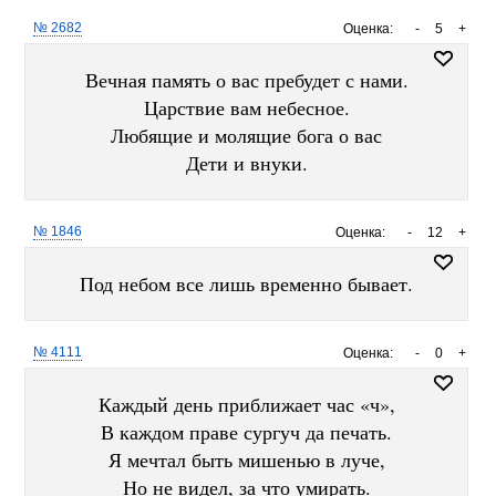
№ 2682
Оценка:
-
5
+
Вечная память о вас пребудет с нами.
Царствие вам небесное.
Любящие и молящие бога о вас
Дети и внуки.
№ 1846
Оценка:
-
12
+
Под небом все лишь временно бывает.
№ 4111
Оценка:
-
0
+
Каждый день приближает час «ч»,
В каждом праве сургуч да печать.
Я мечтал быть мишенью в луче,
Но не видел, за что умирать.