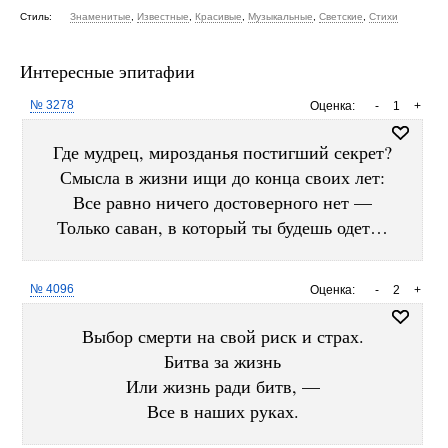
Стиль:
Знаменитые
,
Известные
,
Красивые
,
Музыкальные
,
Светские
,
Стихи
Интересные эпитафии
№ 3278
Оценка:
-
1
+
Где мудрец, мирозданья постигший секрет?
Смысла в жизни ищи до конца своих лет:
Все равно ничего достоверного нет —
Только саван, в который ты будешь одет…
№ 4096
Оценка:
-
2
+
Выбор смерти на свой риск и страх.
Битва за жизнь
Или жизнь ради битв, —
Все в наших руках.