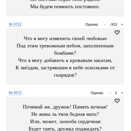
Мы будем помнить постоянно.
№ 3712
Оценка:
-
-303
+
Что я могу изменить своей любовью
Под этим тревожным небом, заполненным
бомбами?
Что я могу добавить к кровавым закатам,
К звёздам, застрявшим в небе осколками от
снарядов?
№ 3072
Оценка:
-
3
+
Почивай же, дружок! Память вечная!
Не жива ль твоя бедная мать?
Или, может, зазноба сердечная
Будет таять, дружка поджидать?