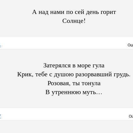
А над нами по сей день горит
Солнце!
1
Оц
Затерялся в море гула
Крик, тебе с душою разорвавший грудь.
Розовая, ты тонула
В утреннюю муть…
7
Оц