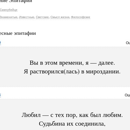
ние Эпитафии
Самоубийце
Знаменитые
,
Известные
,
Светские
,
Смысл жизни
,
Философские
есные эпитафии
9
Оц
Вы в этом времени, я — далее.
Я растворился(лась) в мироздании.
5
Оц
Любил — с тех пор, как был любим.
Судьбина их соединила,