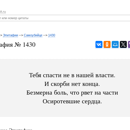
A.ru
->
Эпитафии
-->
Самоубийце
-->
1430
афия № 1430
Тебя спасти не в нашей власти.
И скорби нет конца.
Безмерна боль, что рвет на части
Осиротевшие сердца.