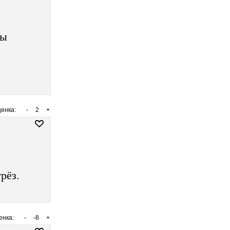
Ты
енка:
-
2
+
рёз.
енка:
-
-8
+