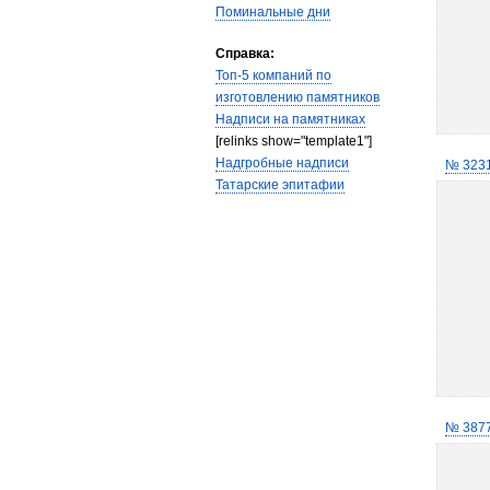
Поминальные дни
Справка:
Топ-5 компаний по
изготовлению памятников
Надписи на памятниках
[relinks show="template1"]
Надгробные надписи
№ 323
Татарские эпитафии
№ 387