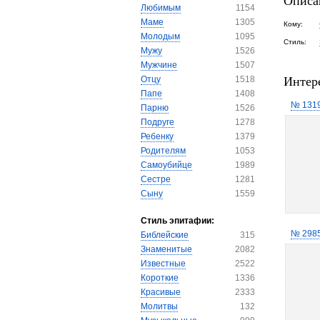
Описа
Любимым
1154
Маме
1305
Кому:
Молодым
1095
Стиль:
Мужу
1526
Мужчине
1507
Интер
Отцу
1518
Папе
1408
№ 131
Парню
1526
Подруге
1278
Ребенку
1379
Родителям
1053
Самоубийце
1989
Сестре
1281
Сыну
1559
Стиль эпитафии:
№ 298
Библейские
315
Знаменитые
2082
Известные
2522
Короткие
1336
Красивые
2333
Молитвы
132