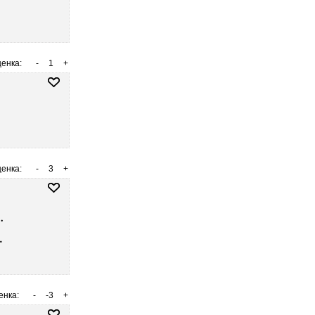
енка:
-
1
+
енка:
-
3
+
.
…
енка:
-
-3
+