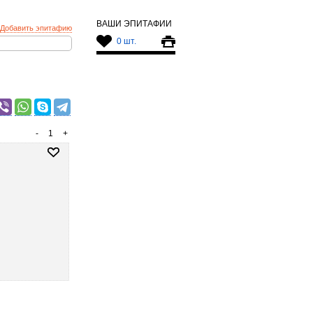
ВАШИ ЭПИТАФИИ
Добавить эпитафию
0 шт.
-
1
+