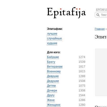
EPITAFIJ
Эпитафии:
Главная
-
лучшие
Эпит
случайные
худшие
Для кого:
Бабушке
1274
Брату
1539
Ветеранам
1817
Военному
1815
Девушке
1288
Дедушке
1508
Детям
1075
Дочери
1308
Другу
1544
Жене
1286
Женщине
1280