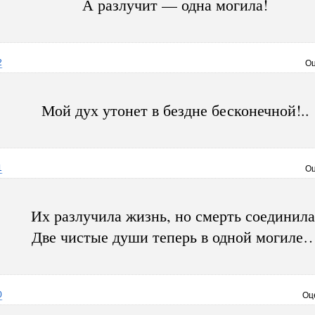
А разлучит — одна могила!
2
Оц
Мой дух утонет в бездне бесконечной!..
1
Оц
Их разлучила жизнь, но смерть соединила
Две чистые души теперь в одной могиле
0
Оц