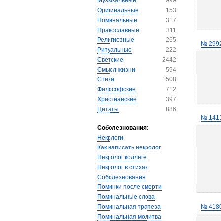
Музыкальные
999
Оригинальные
153
Поминальные
317
Православные
311
Религиозные
265
№ 299
Ритуальные
222
Светские
2442
Смысл жизни
594
Стихи
1508
Философские
712
Христианские
397
Цитаты
886
№ 141
Соболезнования:
Некрлоги
Как написать некролог
Некролог коллеге
Некролог в стихах
Соболезнования
Поминки после смерти
Поминальные слова
Поминальная трапеза
№ 418
Поминальная молитва