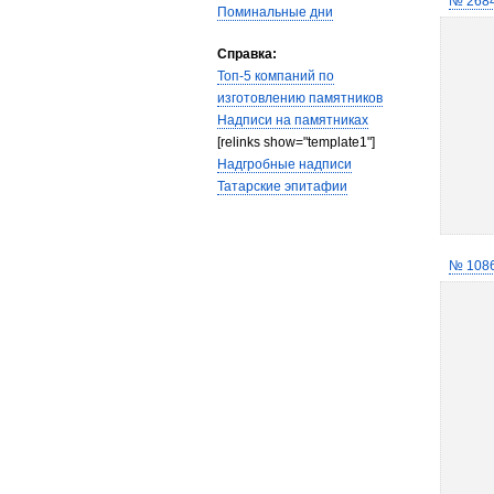
№ 268
Поминальные дни
Справка:
Топ-5 компаний по
изготовлению памятников
Надписи на памятниках
[relinks show="template1"]
Надгробные надписи
Татарские эпитафии
№ 108