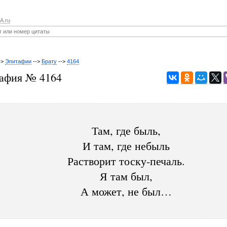
A.ru
->
Эпитафии
-->
Брату
-->
4164
афия № 4164
Там, где быль,
И там, где небыль
Растворит тоску-печаль.
Я там был,
А может, не был…