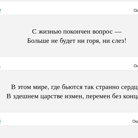
9
Оц
С жизнью покончен вопрос —
Больше не будет ни горя, ни слез!
1
Оц
В этом мире, где бьются так странно сердц
В здешнем царстве измен, перемен без кон
6
Оц