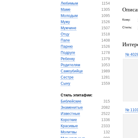
Любимым
1154
Описа
Маме
1305
Молодым
1095
Кому:
Мужу
1526
Стиль:
Мужчине
1507
Отцу
1518
Папе
1408
Интер
Парню
1526
Подруге
1278
№ 402
Ребенку
1379
Родителям
1053
Самоубийце
1989
Сестре
1281
Сыну
1559
Стиль эпитафии:
Библейские
315
Знаменитые
2082
№ 110
Известные
2522
Короткие
1336
Красивые
2333
Молитвы
132