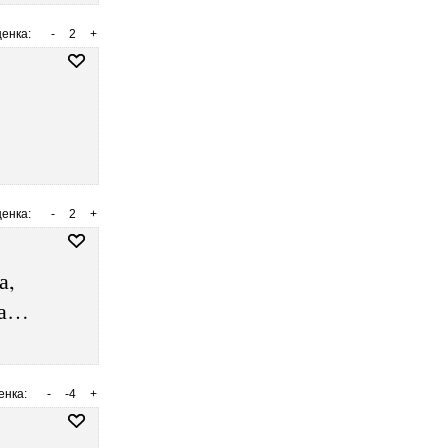
енка:
-
2
+
енка:
-
2
+
а,
ца…
енка:
-
-4
+