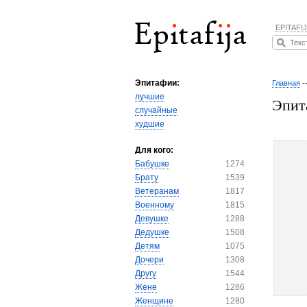
EPITAFIJ
Эпитафии:
Главная
-
лучшие
Эпит
случайные
худшие
Для кого:
Бабушке
1274
Брату
1539
Ветеранам
1817
Военному
1815
Девушке
1288
Дедушке
1508
Детям
1075
Дочери
1308
Другу
1544
Жене
1286
Женщине
1280