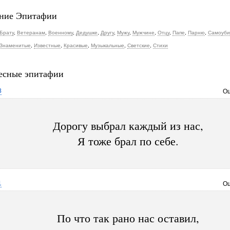
ние Эпитафии
Брату
,
Ветеранам
,
Военному
,
Дедушке
,
Другу
,
Мужу
,
Мужчине
,
Отцу
,
Папе
,
Парню
,
Самоуби
Знаменитые
,
Известные
,
Красивые
,
Музыкальные
,
Светские
,
Стихи
есные эпитафии
8
Оц
Дорогу выбрал каждый из нас,
Я тоже брал по себе.
1
Оц
По что так рано нас оставил,