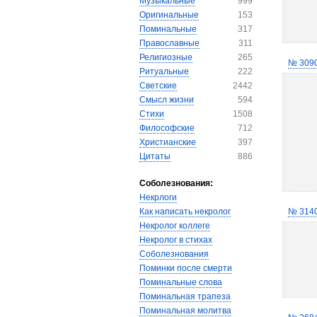
Музыкальные
999
Оригинальные
153
Поминальные
317
Православные
311
Религиозные
265
№ 309
Ритуальные
222
Светские
2442
Смысл жизни
594
Стихи
1508
Философские
712
Христианские
397
Цитаты
886
Соболезнования:
Некрлоги
Как написать некролог
№ 314
Некролог коллеге
Некролог в стихах
Соболезнования
Поминки после смерти
Поминальные слова
Поминальная трапеза
Поминальная молитва