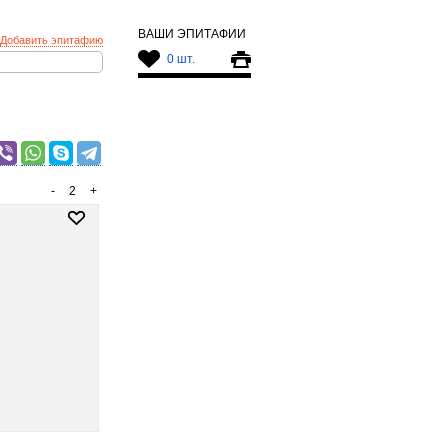
ВАШИ ЭПИТАФИИ
Добавить эпитафию
0 шт.
-
2
+