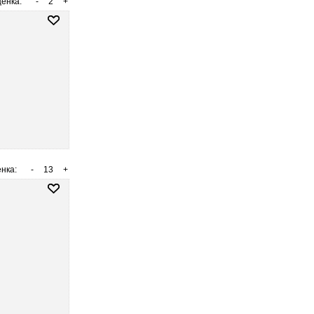
енка:
-
2
+
нка:
-
13
+