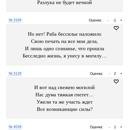
Разлука не будет вечной
№ 3169
Оценка:
-
-1
+
Но нет! Раба бессилье наложило
Свою печать на все мои дела,
И лишь одно сознанье, что прошла
Бесследно жизнь, я унесу в могилу…
№ 3128
Оценка:
-
2
+
И вот над свежею могилой
Нас дума тяжкая гнетет…
Ужели та же участь ждет
Все возникающие силы?
№ 4039
Оценка:
-
1
+