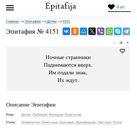
0 шт.
Главная
-->
Эпитафии
-->
Детям
-->
4151
Эпитафия № 4151
-
-4
+
Ночные странники
Поднимаются вверх.
Им подали знак,
Их ждут.
Описание Эпитафии
Кому:
Детям
,
Любимым
,
Молодым
,
Родителям
Стиль:
Знаменитые
,
Известные
,
Красивые
,
Музыкальные
,
Светские
,
Стихи