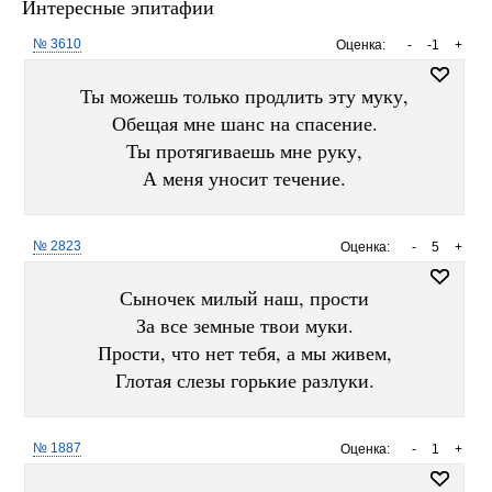
Интересные эпитафии
№ 3610
Оценка:
-
-1
+
Ты можешь только продлить эту муку,
Обещая мне шанс на спасение.
Ты протягиваешь мне руку,
А меня уносит течение.
№ 2823
Оценка:
-
5
+
Сыночек милый наш, прости
За все земные твои муки.
Прости, что нет тебя, а мы живем,
Глотая слезы горькие разлуки.
№ 1887
Оценка:
-
1
+