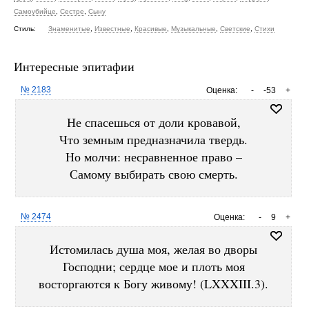
Самоубийце
,
Сестре
,
Сыну
Стиль:
Знаменитые
,
Известные
,
Красивые
,
Музыкальные
,
Светские
,
Стихи
Интересные эпитафии
№ 2183
Оценка:
-
-53
+
Не спасешься от доли кровавой,
Что земным предназначила твердь.
Но молчи: несравненное право –
Самому выбирать свою смерть.
№ 2474
Оценка:
-
9
+
Истомилась душа моя, желая во дворы
Господни; сердце мое и плоть моя
восторгаются к Богу живому! (LXXXIII.3).