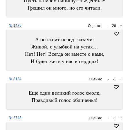
Пусть на моём напишут пьедестале:
Грешил он много, но его читали.
№ 1475
Оценка:
-
28
+
А он стоит перед глазами:
Живой, с улыбкой на устах…
Нет! Нет! Всегда он вместе с нами,
И будет жить у нас в сердцах!
№ 3134
Оценка:
-
-1
+
Еще один великий голос смолк,
Правдивый голос обличенья!
№ 2748
Оценка:
-
-1
+