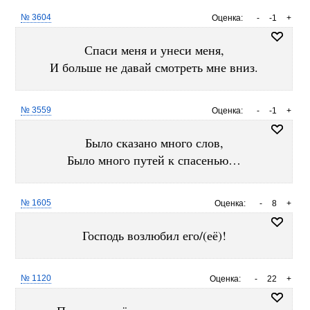
№ 3604
Оценка:
-
-1
+
Спаси меня и унеси меня,
И больше не давай смотреть мне вниз.
№ 3559
Оценка:
-
-1
+
Было сказано много слов,
Было много путей к спасенью…
№ 1605
Оценка:
-
8
+
Господь возлюбил его/(её)!
№ 1120
Оценка:
-
22
+