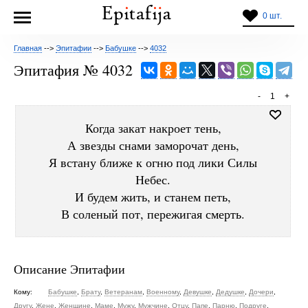
0 шт.
Главная
-->
Эпитафии
-->
Бабушке
-->
4032
Эпитафия № 4032
-
1
+
Когда закат накроет тень,
А звезды снами заморочат день,
Я встану ближе к огню под лики Силы
Небес.
И будем жить, и станем петь,
В соленый пот, пережигая смерть.
Описание Эпитафии
Кому:
Бабушке
,
Брату
,
Ветеранам
,
Военному
,
Девушке
,
Дедушке
,
Дочери
,
Другу
,
Жене
,
Женщине
,
Маме
,
Мужу
,
Мужчине
,
Отцу
,
Папе
,
Парню
,
Подруге
,