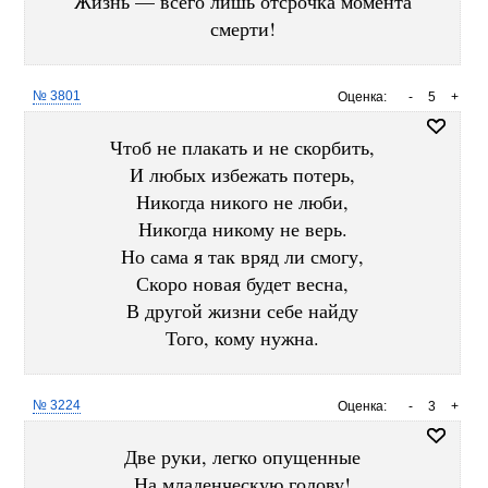
Жизнь — всего лишь отсрочка момента
смерти!
№ 3801
Оценка:
-
5
+
Чтоб не плакать и не скорбить,
И любых избежать потерь,
Никогда никого не люби,
Никогда никому не верь.
Но сама я так вряд ли смогу,
Скоро новая будет весна,
В другой жизни себе найду
Того, кому нужна.
№ 3224
Оценка:
-
3
+
Две руки, легко опущенные
На младенческую голову!