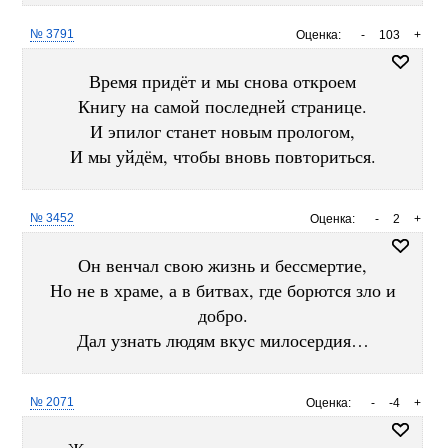
№ 3791
Оценка:
-
103
+
Время придёт и мы снова откроем
Книгу на самой последней странице.
И эпилог станет новым прологом,
И мы уйдём, чтобы вновь повториться.
№ 3452
Оценка:
-
2
+
Он венчал свою жизнь и бессмертие,
Но не в храме, а в битвах, где борются зло и
добро.
Дал узнать людям вкус милосердия…
№ 2071
Оценка:
-
-4
+