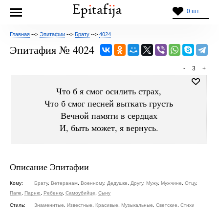
0 шт.
Главная
-->
Эпитафии
-->
Брату
-->
4024
Эпитафия № 4024
-
3
+
Что б я смог осилить страх,
Что б смог песней выткать грусть
Вечной памяти в сердцах
И, быть может, я вернусь.
Описание Эпитафии
Кому:
Брату
,
Ветеранам
,
Военному
,
Дедушке
,
Другу
,
Мужу
,
Мужчине
,
Отцу
,
Папе
,
Парню
,
Ребенку
,
Самоубийце
,
Сыну
Стиль:
Знаменитые
,
Известные
,
Красивые
,
Музыкальные
,
Светские
,
Стихи