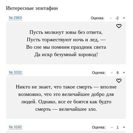
Интересные эпитафии
№ 2963
Оценка:
-
-2
+
Пусть молкнут зовы без ответа,
Пусть торжествуют ночь и лед, —
Во сне мы помним праздник света
Да искр безумный хоровод!
№ 3332
Оценка:
-
6
+
Никто не знает, что такое смерть — вполне
возможно, что это величайшее добро для
людей. Однако, все ее боятся как будто
смерть — величайшее зло.
№ 3182
Оценка:
-
1
+