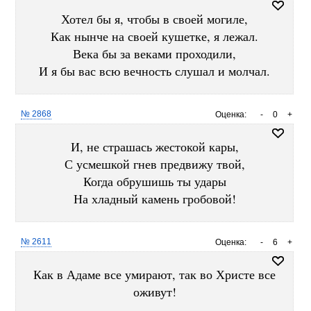
Хотел бы я, чтобы в своей могиле,
Как нынче на своей кушетке, я лежал.
Века бы за веками проходили,
И я бы вас всю вечность слушал и молчал.
№ 2868
Оценка:
-
0
+
И, не страшась жестокой кары,
С усмешкой гнев предвижу твой,
Когда обрушишь ты удары
На хладный камень гробовой!
№ 2611
Оценка:
-
6
+
Как в Адаме все умирают, так во Христе все
оживут!