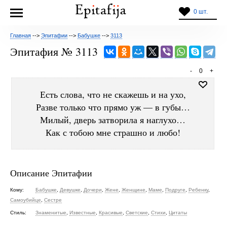
0 шт.
Главная
-->
Эпитафии
-->
Бабушке
-->
3113
Эпитафия № 3113
-
0
+
Есть слова, что не скажешь и на ухо,
Разве только что прямо уж — в губы…
Милый, дверь затворила я наглухо…
Как с тобою мне страшно и любо!
Описание Эпитафии
Кому:
Бабушке
,
Девушке
,
Дочери
,
Жене
,
Женщине
,
Маме
,
Подруге
,
Ребенку
,
Самоубийце
,
Сестре
Стиль:
Знаменитые
,
Известные
,
Красивые
,
Светские
,
Стихи
,
Цитаты