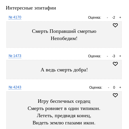
Интересные эпитафии
№ 4170
Оценка:
-
-2
+
Смерть Поправший смертью
Непобедим!
№ 1473
Оценка:
-
-3
+
А ведь смерть добра!
№ 4243
Оценка:
-
0
+
Игру беспечных сердец
Смерть ровняет в один типикон.
Лететь, предвидя конец,
Видеть землю глазами икон.