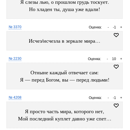
Я слезы лью, о прошлом грудь тоскует.
Но хладен ты, душа уже вдали!
№ 3370
Оценка:
-
-1
+
Исчез/исчезла в зеркале мира…
№ 2230
Оценка:
-
10
+
Отныне каждый отвечает сам:
Я — перед Богом, вы — перед людьми!
№ 4208
Оценка:
-
-1
+
Я просто часть мира, которого нет,
Мой последний куплет давно уже спет…