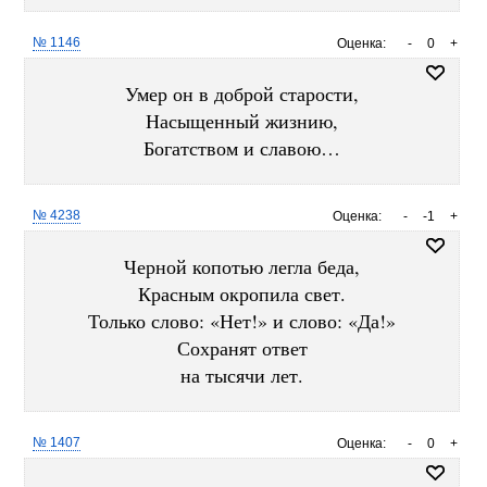
№ 1146
Оценка:
-
0
+
Умер он в доброй старости,
Насыщенный жизнию,
Богатством и славою…
№ 4238
Оценка:
-
-1
+
Черной копотью легла беда,
Красным окропила свет.
Только слово: «Нет!» и слово: «Да!»
Сохранят ответ
на тысячи лет.
№ 1407
Оценка:
-
0
+