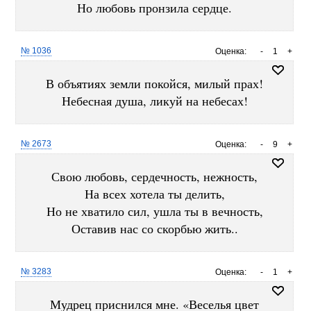
Но любовь пронзила сердце.
№ 1036
Оценка:
-
1
+
В объятиях земли покойся, милый прах!
Небесная душа, ликуй на небесах!
№ 2673
Оценка:
-
9
+
Свою любовь, сердечность, нежность,
На всех хотела ты делить,
Но не хватило сил, ушла ты в вечность,
Оставив нас со скорбью жить..
№ 3283
Оценка:
-
1
+
Мудрец приснился мне. «Веселья цвет