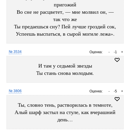
пригожий
Во сне не расцветет, — мне молвил он, —
так что же
Ты предаешься сну? Пей лучше гроздий сок,
Успеешь выспаться, в сырой могиле лежа».
№ 3534
Оценка:
-
-1
+
И там у седьмой звезды
Ты стань снова молодым.
№ 3806
Оценка:
-
-5
+
Ты, словно тень, растворилась в темноте,
Алый шарф застыл на стуле, как вчерашний
день…