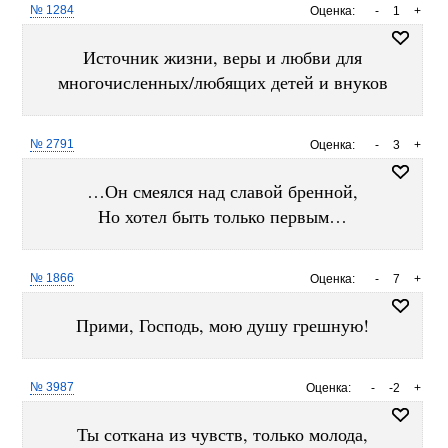
№ 1284
Оценка:
-
1
+
Источник жизни, веры и любви для
многочисленных/любящих детей и внуков
№ 2791
Оценка:
-
3
+
…Он смеялся над славой бренной,
Но хотел быть только первым…
№ 1866
Оценка:
-
7
+
Прими, Господь, мою душу грешную!
№ 3987
Оценка:
-
-2
+
Ты соткана из чувств, только молода,