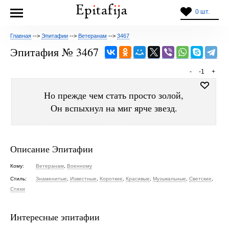
0 шт.
Главная
-->
Эпитафии
-->
Ветеранам
-->
3467
Эпитафия № 3467
-
-1
+
Но прежде чем стать просто золой,
Он вспыхнул на миг ярче звезд.
Описание Эпитафии
Кому:
Ветеранам
,
Военному
Стиль:
Знаменитые
,
Известные
,
Короткие
,
Красивые
,
Музыкальные
,
Светские
,
Стихи
Интересные эпитафии