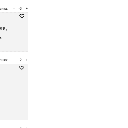
енка:
-
-6
+
ле,
.
енка:
-
-2
+