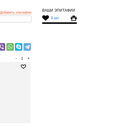
ВАШИ ЭПИТАФИИ
Добавить эпитафию
0 шт.
-
1
+