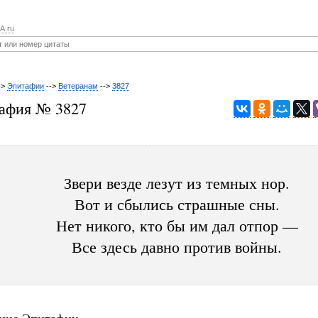
A.ru
->
Эпитафии
-->
Ветеранам
-->
3827
афия № 3827
Звери везде лезут из темных нор.
Вот и сбылись страшные сны.
Нет никого, кто бы им дал отпор —
Все здесь давно против войны.