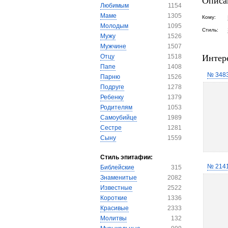
Описа
Любимым
1154
Маме
1305
Кому:
Молодым
1095
Стиль:
Мужу
1526
Мужчине
1507
Интер
Отцу
1518
Папе
1408
№ 348
Парню
1526
Подруге
1278
Ребенку
1379
Родителям
1053
Самоубийце
1989
Сестре
1281
Сыну
1559
Стиль эпитафии:
№ 214
Библейские
315
Знаменитые
2082
Известные
2522
Короткие
1336
Красивые
2333
Молитвы
132