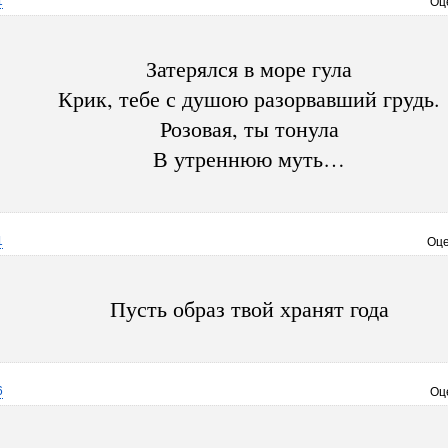
1
Оц
Затерялся в море гула
Крик, тебе с душою разорвавший грудь.
Розовая, ты тонула
В утреннюю муть…
1
Оце
Пусть образ твой хранят года
6
Оц