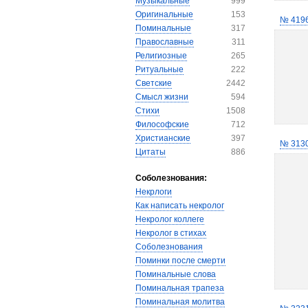
Музыкальные
999
Оригинальные
153
№ 419
Поминальные
317
Православные
311
Религиозные
265
Ритуальные
222
Светские
2442
Смысл жизни
594
Стихи
1508
Философские
712
Христианские
397
№ 313
Цитаты
886
Соболезнования:
Некрлоги
Как написать некролог
Некролог коллеге
Некролог в стихах
Соболезнования
Поминки после смерти
Поминальные слова
Поминальная трапеза
Поминальная молитва