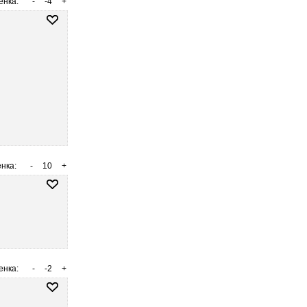
енка:
-
-4
+
нка:
-
10
+
енка:
-
-2
+