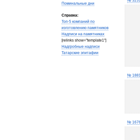
№ 323
Поминальные дни
Справка:
Топ-5 компаний по
изготовлению памятников
Надписи на памятниках
[relinks show="template1"]
Надгробные надписи
Татарские эпитафии
№ 188
№ 167