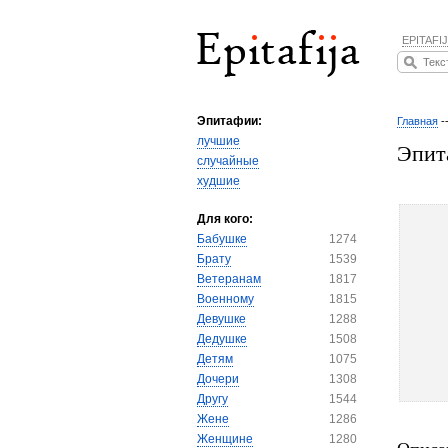
EPITAFIJ
Эпитафии:
Главная
-
лучшие
Эпит
случайные
худшие
Для кого:
Бабушке
1274
Брату
1539
Ветеранам
1817
Военному
1815
Девушке
1288
Дедушке
1508
Детям
1075
Дочери
1308
Другу
1544
Жене
1286
Женщине
1280