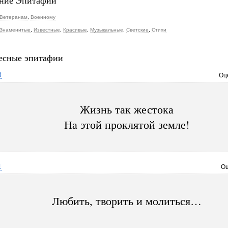
ние Эпитафии
Ветеранам
,
Военному
Знаменитые
,
Известные
,
Красивые
,
Музыкальные
,
Светские
,
Стихи
есные эпитафии
3
Оц
Жизнь так жестока
На этой проклятой земле!
1
Оц
Любить, творить и молиться…