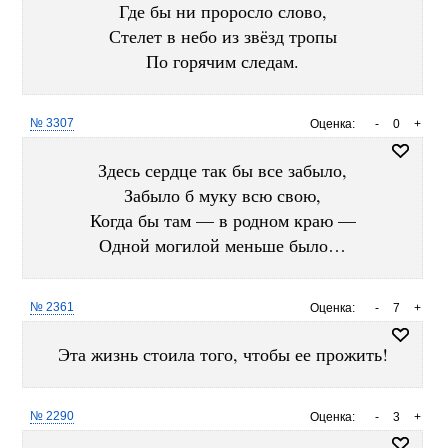
Где бы ни проросло слово,
Стелет в небо из звёзд тропы
По горячим следам.
№ 3307
Оценка:
-
0
+
Здесь сердце так бы все забыло,
Забыло б муку всю свою,
Когда бы там — в родном краю —
Одной могилой меньше было…
№ 2361
Оценка:
-
7
+
Эта жизнь стоила того, чтобы ее прожить!
№ 2290
Оценка:
-
3
+