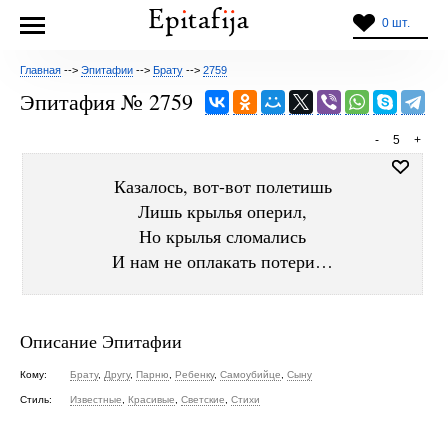
0 шт.
Главная
-->
Эпитафии
-->
Брату
-->
2759
Эпитафия № 2759
-
5
+
Казалось, вот-вот полетишь
Лишь крылья оперил,
Но крылья сломались
И нам не оплакать потери…
Описание Эпитафии
Кому:
Брату
,
Другу
,
Парню
,
Ребенку
,
Самоубийце
,
Сыну
Стиль:
Известные
,
Красивые
,
Светские
,
Стихи