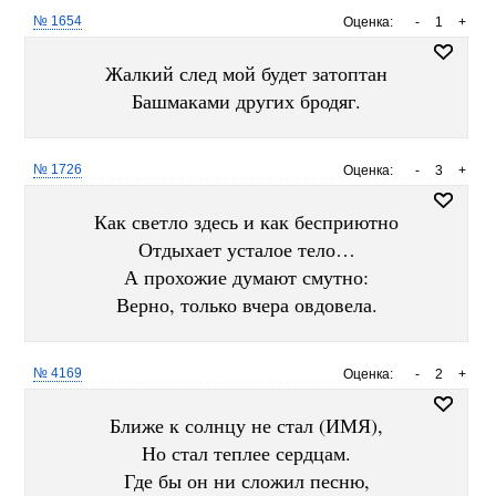
№ 1654
Оценка:
-
1
+
Жалкий след мой будет затоптан
Башмаками других бродяг.
№ 1726
Оценка:
-
3
+
Как светло здесь и как бесприютно
Отдыхает усталое тело…
А прохожие думают смутно:
Верно, только вчера овдовела.
№ 4169
Оценка:
-
2
+
Ближе к солнцу не стал (ИМЯ),
Но стал теплее сердцам.
Где бы он ни сложил песню,