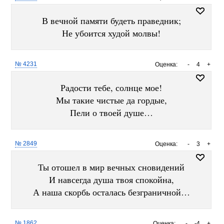
В вечной памяти будеть праведник;
Не убоится худой молвы!
№ 4231
Оценка:
-
4
+
Радости тебе, солнце мое!
Мы такие чистые да гордые,
Пели о твоей душе…
№ 2849
Оценка:
-
3
+
Ты отошел в мир вечных сновидений
И навсегда душа твоя спокойна,
А наша скорбь осталась безграничной…
№ 1862
Оценка:
-
-4
+