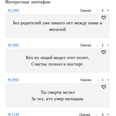
Интересные эпитафии
№ 1483
Оценка:
-
0
+
Без родителей уже никого нет между нами и
могилой
№ 3462
Оценка:
-
2
+
Кто из людей видел этот полет,
Счастье познал и восторг.
№ 3562
Оценка:
-
1
+
Ты смерти мстил
За тех, кто умер молодым.
№ 1148
Оценка:
-
-3
+