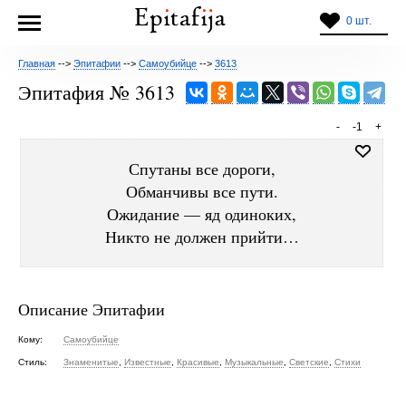
0 шт.
Главная
-->
Эпитафии
-->
Самоубийце
-->
3613
Эпитафия № 3613
-
-1
+
Спутаны все дороги,
Обманчивы все пути.
Ожидание — яд одиноких,
Никто не должен прийти…
Описание Эпитафии
Кому:
Самоубийце
Стиль:
Знаменитые
,
Известные
,
Красивые
,
Музыкальные
,
Светские
,
Стихи