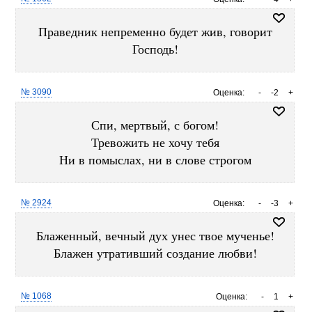
Праведник непременно будет жив, говорит
Господь!
№ 3090
Оценка:
-
-2
+
Спи, мертвый, с богом!
Тревожить не хочу тебя
Ни в помыслах, ни в слове строгом
№ 2924
Оценка:
-
-3
+
Блаженный, вечный дух унес твое мученье!
Блажен утративший создание любви!
№ 1068
Оценка:
-
1
+