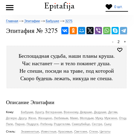
0 шт.
Главная
-->
Эпитафии
-->
Бабушке
-->
3275
Эпитафия № 3275
-
2
+
Беспощадная судьба, наши планы круша.
Час настанет — и тело покинет душа.
Не спеши, посиди на траве, под которой
Скоро будешь лежать, никуда не спеша.
Описание Эпитафии
Кому:
Бабушке
,
Брату
,
Ветеранам
,
Военному
,
Девушке
,
Дедушке
,
Детям
,
Дочери
,
Другу
,
Жене
,
Женщине
,
Любимым
,
Маме
,
Молодым
,
Мужу
,
Мужчине
,
Отцу
,
Папе
,
Парню
,
Подруге
,
Ребенку
,
Родителям
,
Самоубийце
,
Сестре
,
Сыну
Стиль:
Знаменитые
,
Известные
,
Красивые
,
Светские
,
Стихи
,
Цитаты