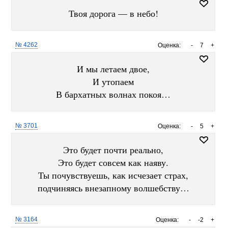
Твоя дорога — в небо!
№ 4262
Оценка:
-
7
+
И мы летаем двое,
И утопаем
В бархатных волнах покоя…
№ 3701
Оценка:
-
5
+
Это будет почти реально,
Это будет совсем как наяву.
Ты почувствуешь, как исчезает страх,
подчиняясь внезапному волшебству…
№ 3164
Оценка:
-
-2
+