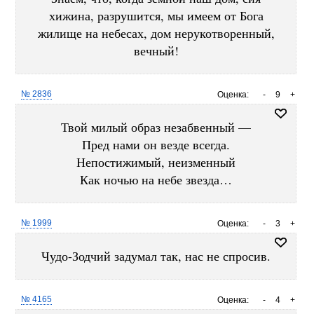
хижина, разрушится, мы имеем от Бога
жилище на небесах, дом нерукотворенный,
вечный!
№ 2836
Оценка:
-
9
+
Твой милый образ незабвенный —
Пред нами он везде всегда.
Непостижимый, неизменный
Как ночью на небе звезда…
№ 1999
Оценка:
-
3
+
Чудо-Зодчий задумал так, нас не спросив.
№ 4165
Оценка:
-
4
+