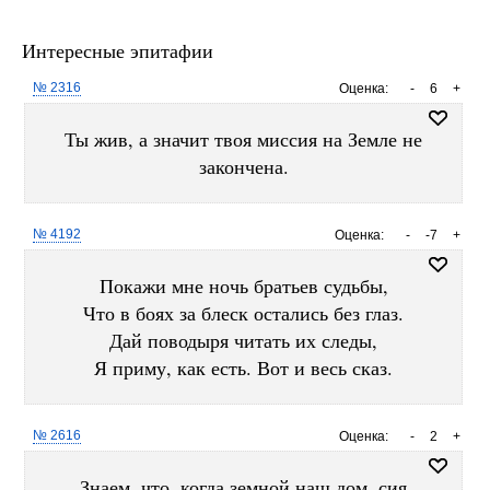
Интересные эпитафии
№ 2316
Оценка:
-
6
+
Ты жив, а значит твоя миссия на Земле не
закончена.
№ 4192
Оценка:
-
-7
+
Покажи мне ночь братьев судьбы,
Что в боях за блеск остались без глаз.
Дай поводыря читать их следы,
Я приму, как есть. Вот и весь сказ.
№ 2616
Оценка:
-
2
+
Знаем, что, когда земной наш дом, сия