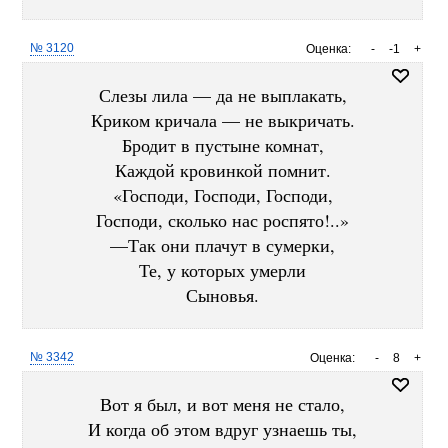
№ 3120
Оценка:
-
-1
+
Слезы лила — да не выплакать,
Криком кричала — не выкричать.
Бродит в пустыне комнат,
Каждой кровинкой помнит.
«Господи, Господи, Господи,
Господи, сколько нас роспято!..»
—Так они плачут в сумерки,
Те, у которых умерли
Сыновья.
№ 3342
Оценка:
-
8
+
Вот я был, и вот меня не стало,
И когда об этом вдруг узнаешь ты,