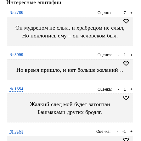
Интересные эпитафии
№ 2786
Оценка:
-
7
+
Он мудрецом не слыл, и храбрецом не слыл,
Но поклонись ему – он человеком был.
№ 3999
Оценка:
-
1
+
Но время пришло, и нет больше желаний…
№ 1654
Оценка:
-
1
+
Жалкий след мой будет затоптан
Башмаками других бродяг.
№ 3163
Оценка:
-
-1
+