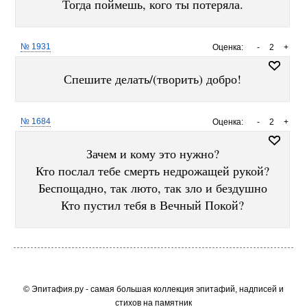
Тогда поймешь, кого ты потеряла.
№ 1931
Оценка:
-
2
+
Спешите делать/(творить) добро!
№ 1684
Оценка:
-
2
+
Зачем и кому это нужно?
Кто послал тебе смерть недрожащей рукой?
Беспощадно, так люто, так зло и бездушно
Кто пустил тебя в Вечный Покой?
© Эпитафия.ру - самая большая коллекция эпитафий, надписей и
стихов на памятник