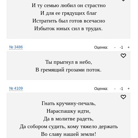
И ту семью любил он страстно
И для ее грядущих благ
Истратить был готов всечасно
Избыток юных сил в трудах.
№ 3486
Оценка:
-
-1
+
Ты прыгнул в небо,
В гремящий грозами поток.
№ 4109
Оценка:
-
-1
+
Гнать кручину-печаль,
Нараспашку идти,
Да в молитве радеть,
Да собором судить, кому тяжело держать
Во славу нашей земли!