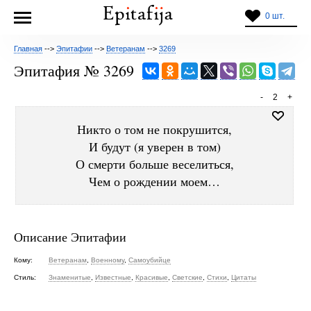
0 шт.
Главная
-->
Эпитафии
-->
Ветеранам
-->
3269
Эпитафия № 3269
-
2
+
Никто о том не покрушится,
И будут (я уверен в том)
О смерти больше веселиться,
Чем о рождении моем…
Описание Эпитафии
Кому:
Ветеранам
,
Военному
,
Самоубийце
Стиль:
Знаменитые
,
Известные
,
Красивые
,
Светские
,
Стихи
,
Цитаты