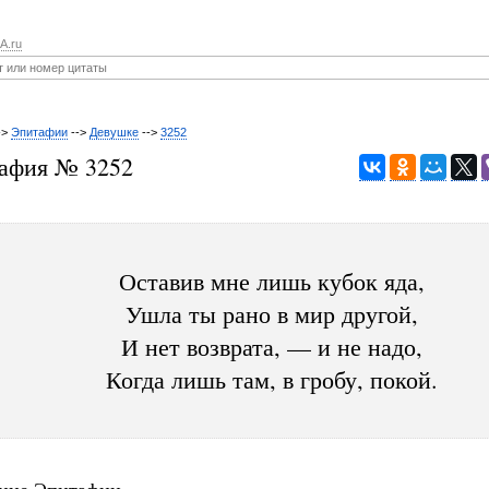
A.ru
->
Эпитафии
-->
Девушке
-->
3252
афия № 3252
Оставив мне лишь кубок яда,
Ушла ты рано в мир другой,
И нет возврата, — и не надо,
Когда лишь там, в гробу, покой.