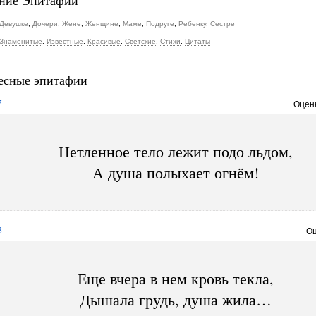
ние Эпитафии
Девушке
,
Дочери
,
Жене
,
Женщине
,
Маме
,
Подруге
,
Ребенку
,
Сестре
Знаменитые
,
Известные
,
Красивые
,
Светские
,
Стихи
,
Цитаты
есные эпитафии
7
Оцен
Нетленное тело лежит подо льдом,
А душа полыхает огнём!
3
Оц
Еще вчера в нем кровь текла,
Дышала грудь, душа жила…