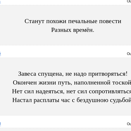
1
Оц
Станут похожи печальные повести
Разных времён.
5
Оц
Завеса спущена, не надо притворяться!
Окончен жизни путь, наполненной тоской
Нет сил надеяться, нет сил сопротивляться
Настал расплаты час с бездушною судьбой
3
Оц