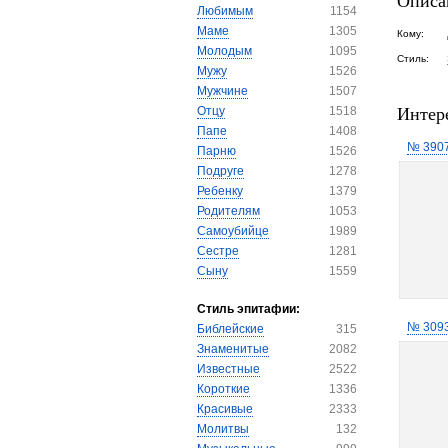
Описа
Любимым
1154
Маме
1305
Кому:
Молодым
1095
Стиль:
Мужу
1526
Мужчине
1507
Интер
Отцу
1518
Папе
1408
№ 390
Парню
1526
Подруге
1278
Ребенку
1379
Родителям
1053
Самоубийце
1989
Сестре
1281
Сыну
1559
Стиль эпитафии:
№ 309
Библейские
315
Знаменитые
2082
Известные
2522
Короткие
1336
Красивые
2333
Молитвы
132