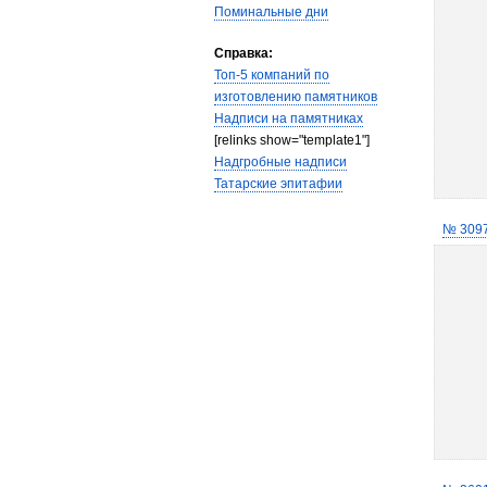
Поминальные дни
Справка:
Топ-5 компаний по
изготовлению памятников
Надписи на памятниках
[relinks show="template1"]
Надгробные надписи
Татарские эпитафии
№ 309