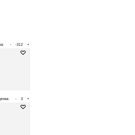
ка:
-
-312
+
енка:
-
3
+