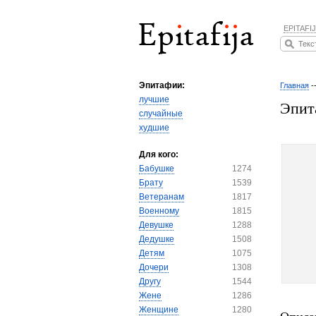
EPITAFIJ
Эпитафии:
Главная
-
лучшие
Эпит
случайные
худшие
Для кого:
Бабушке
1274
Брату
1539
Ветеранам
1817
Военному
1815
Девушке
1288
Дедушке
1508
Детям
1075
Дочери
1308
Другу
1544
Жене
1286
Женщине
1280