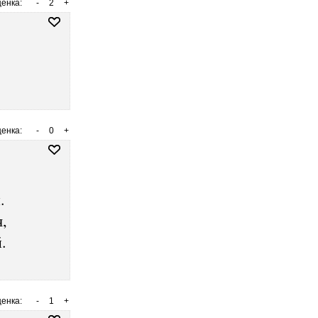
енка:
-
2
+
енка:
-
0
+
.
,
.
енка:
-
1
+