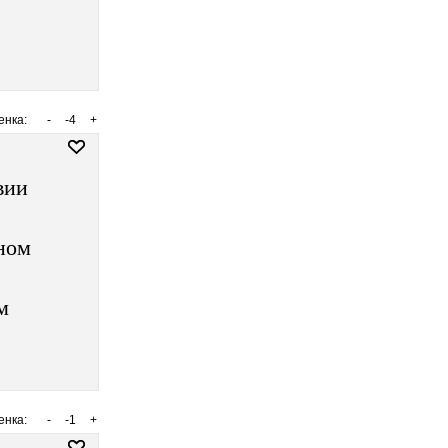
енка:
-
-4
+
вии
ном
м
енка:
-
-1
+