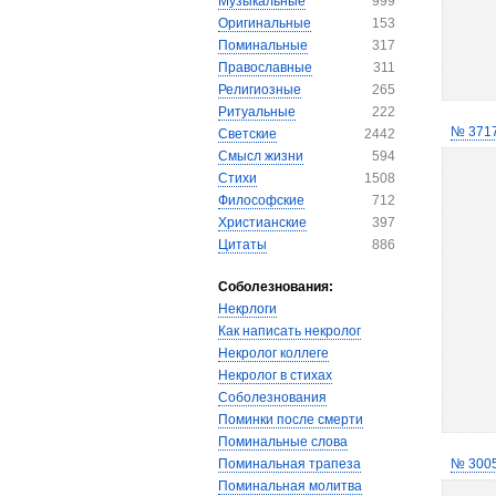
Музыкальные
999
Оригинальные
153
Поминальные
317
Православные
311
Религиозные
265
Ритуальные
222
№ 371
Светские
2442
Смысл жизни
594
Стихи
1508
Философские
712
Христианские
397
Цитаты
886
Соболезнования:
Некрлоги
Как написать некролог
Некролог коллеге
Некролог в стихах
Соболезнования
Поминки после смерти
Поминальные слова
Поминальная трапеза
№ 300
Поминальная молитва