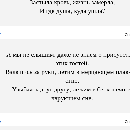
Застыла кровь, жизнь замерла,
И где душа, куда ушла?
7
Оц
А мы не слышим, даже не знаем о присутст
этих гостей.
Взявшись за руки, летим в мерцающем плав
огне,
Улыбаясь друг другу, лежим в бесконечно
чарующем сне.
5
Оц