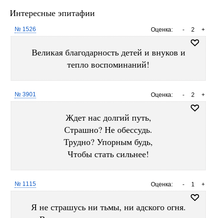
Интересные эпитафии
№ 1526
Оценка:
-
2
+
Великая благодарность детей и внуков и
тепло воспоминаний!
№ 3901
Оценка:
-
2
+
Ждет нас долгий путь,
Страшно? Не обессудь.
Трудно? Упорным будь,
Чтобы стать сильнее!
№ 1115
Оценка:
-
1
+
Я не страшусь ни тьмы, ни адского огня.