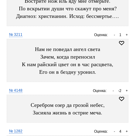
Вострите нож иль яду мне отмерьте.
По вскрытии души что скажут про меня?
Диагноз: христианин. Исход: бессмертье….
№ 3211
Оценка:
-
1
+
Нам не поведал ангел света
Зачем, когда переносил
К нам райский цвет он в час расцвета,
Его он в бездну уронил.
№ 4148
Оценка:
-
-2
+
Серебром озер да грозой небес,
Засияла жизнь в острие меча.
№ 1282
Оценка:
-
4
+