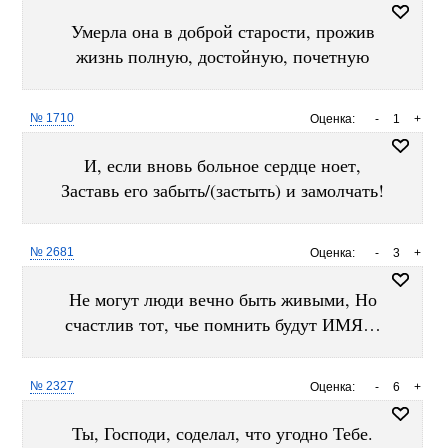
Умерла она в доброй старости, прожив
жизнь полную, достойную, почетную
№ 1710
Оценка:
-
1
+
И, если вновь больное сердце ноет,
Заставь его забыть/(застыть) и замолчать!
№ 2681
Оценка:
-
3
+
Не могут люди вечно быть живыми, Но
счастлив тот, чье помнить будут ИМЯ…
№ 2327
Оценка:
-
6
+
Ты, Господи, соделал, что угодно Тебе.