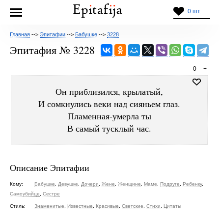
0 шт.
Главная
-->
Эпитафии
-->
Бабушке
-->
3228
Эпитафия № 3228
-
0
+
Он приблизился, крылатый,
И сомкнулись веки над сияньем глаз.
Пламенная-умерла ты
В самый тусклый час.
Описание Эпитафии
Кому:
Бабушке
,
Девушке
,
Дочери
,
Жене
,
Женщине
,
Маме
,
Подруге
,
Ребенку
,
Самоубийце
,
Сестре
Стиль:
Знаменитые
,
Известные
,
Красивые
,
Светские
,
Стихи
,
Цитаты