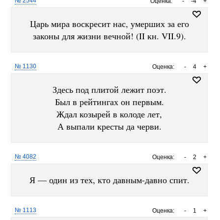
№ 2544
Оценка:
-
-4
+
Царь мира воскресит нас, умерших за его
законы для жизни вечной! (II кн. VII.9).
№ 1130
Оценка:
-
4
+
Здесь под плитой лежит поэт.
Был в рейтингах он первым.
Ждал козырей в колоде лет,
А выпали кресты да черви.
№ 4082
Оценка:
-
2
+
Я — один из тех, кто давным-давно спит.
№ 1113
Оценка:
-
1
+