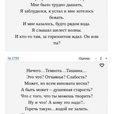
Мне было трудно дышать,
Я заблудился, я устал и мне хотелось
бежать.
И мне казалось, будто рядом вода.
Я слышал шелест волны.
И кто-то там, за горизонтом ждал. Он или
ты?
№ 2799
Оценка:
-
2
+
Ничего…Темнота…Тишина…
Это что? Отчаянье? Слабость?
Может, во всем виновата весна?
А быть может – душевная старость?
Что с того, что ты можешь творить?
Ну и что! А кому это надо?..
Горечь такую…водой не залить.