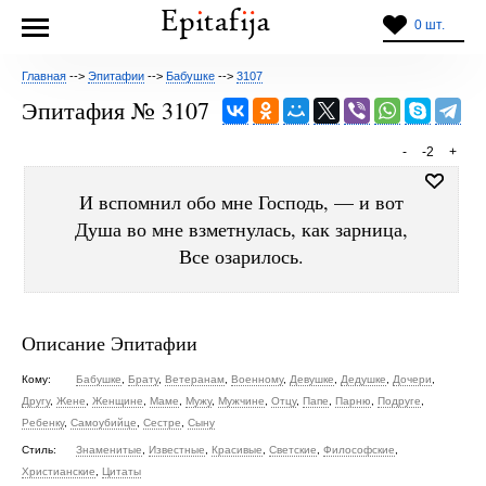
0 шт.
Главная
-->
Эпитафии
-->
Бабушке
-->
3107
Эпитафия № 3107
-
-2
+
И вспомнил обо мне Господь, — и вот
Душа во мне взметнулась, как зарница,
Все озарилось.
Описание Эпитафии
Кому:
Бабушке
,
Брату
,
Ветеранам
,
Военному
,
Девушке
,
Дедушке
,
Дочери
,
Другу
,
Жене
,
Женщине
,
Маме
,
Мужу
,
Мужчине
,
Отцу
,
Папе
,
Парню
,
Подруге
,
Ребенку
,
Самоубийце
,
Сестре
,
Сыну
Стиль:
Знаменитые
,
Известные
,
Красивые
,
Светские
,
Философские
,
Христианские
,
Цитаты