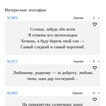
Интересные эпитафии
№ 3654
Оценка:
-
2
+
Солнце, забудь обо всем
Я отменю все метеосводки
Хочешь, я буду беречь твой сон —
Самый сладкий и самый короткий.
№ 2672
Оценка:
-
5
+
Любимому, родному — за доброту, любовь
твою, наш дар последний…
№ 4053
Оценка:
-
-3
+
На перекрёстке солнечных дорог