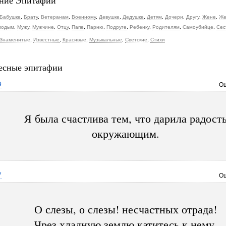
ние Эпитафии
Бабушке
,
Брату
,
Ветеранам
,
Военному
,
Девушке
,
Дедушке
,
Детям
,
Дочери
,
Другу
,
Жене
,
Же
лодым
,
Мужу
,
Мужчине
,
Отцу
,
Папе
,
Парню
,
Подруге
,
Ребенку
,
Родителям
,
Самоубийце
,
Сес
Знаменитые
,
Известные
,
Красивые
,
Музыкальные
,
Светские
,
Стихи
есные эпитафии
9
Оц
Я была счастлива тем, что дарила радост
окружающим.
7
Оц
О слезы, о слезы! несчастных отрада!
Чрез хладную землю катитесь к нему,