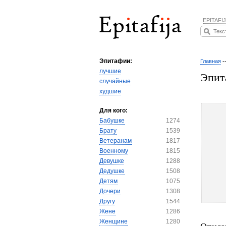
EPITAFIJ
Эпитафии:
Главная
-
лучшие
Эпит
случайные
худшие
Для кого:
Бабушке
1274
Брату
1539
Ветеранам
1817
Военному
1815
Девушке
1288
Дедушке
1508
Детям
1075
Дочери
1308
Другу
1544
Жене
1286
Женщине
1280