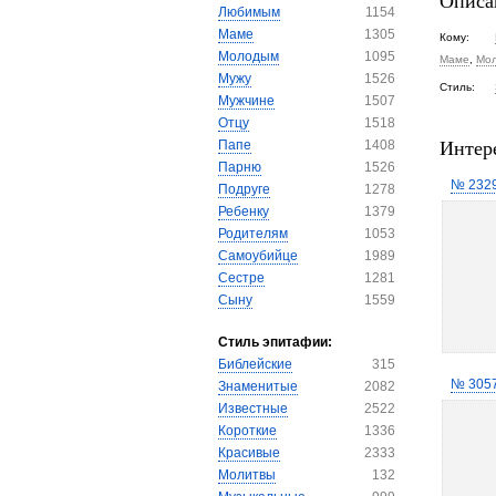
Описа
Любимым
1154
Маме
1305
Кому:
Молодым
1095
Маме
,
Мо
Мужу
1526
Стиль:
Мужчине
1507
Отцу
1518
Интер
Папе
1408
Парню
1526
№ 232
Подруге
1278
Ребенку
1379
Родителям
1053
Самоубийце
1989
Сестре
1281
Сыну
1559
Стиль эпитафии:
Библейские
315
№ 305
Знаменитые
2082
Известные
2522
Короткие
1336
Красивые
2333
Молитвы
132