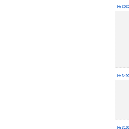
№ 303
№ 349
№ 316