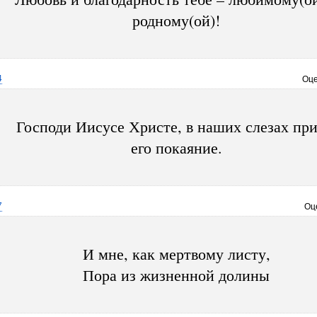
родному(ой)!
4
Оце
Господи Иисусе Христе, в наших слезах пр
его покаяние.
7
Оц
И мне, как мертвому листу,
Пора из жизненной долины