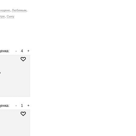
нщине
,
Любимым
,
тре
,
Сыну
енка:
-
4
+
ь
енка:
-
1
+