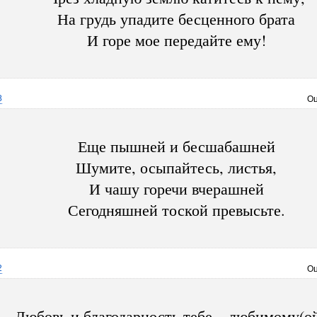
На грудь упадите бесценного брата
И горе мое передайте ему!
8
Оц
Еще пышней и бесшабашней
Шумите, осыпайтесь, листья,
И чашу горечи вчерашней
Сегодняшней тоской превысьте.
2
Оц
Любовь и благодарность тебе – любимому(ой