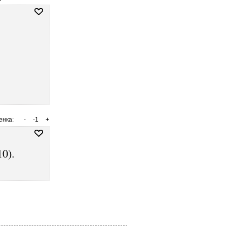
енка:
-
-1
+
0).