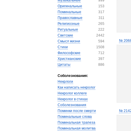
Музыкальные
999
Оригинальные
153
Поминальные
317
Православные
311
Религиозные
265
Ритуальные
222
Светские
2442
№ 206
Смысл жизни
594
Стихи
1508
Философские
712
Христианские
397
Цитаты
886
Соболезнования:
Некрлоги
Как написать некролог
Некролог коллеге
Некролог в стихах
Соболезнования
Поминки после смерти
№ 214
Поминальные слова
Поминальная трапеза
Поминальная молитва