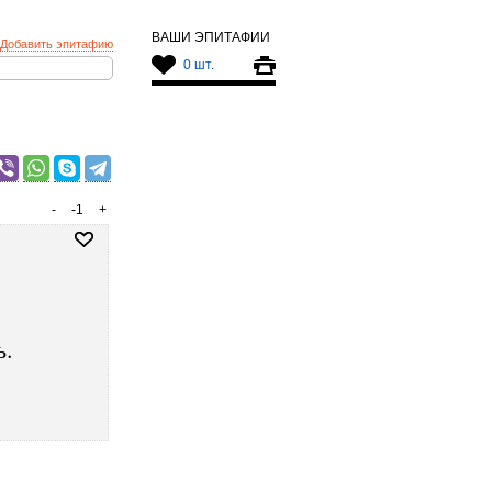
ВАШИ ЭПИТАФИИ
Добавить эпитафию
0 шт.
-
-1
+
ь.