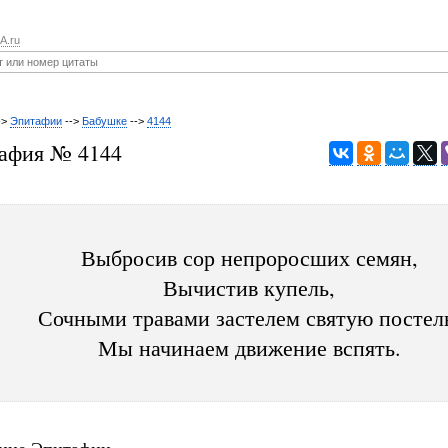
A.ru
->
Эпитафии
-->
Бабушке
-->
4144
афия № 4144
Выбросив сор непроросших семян,
Вычистив купель,
Сочными травами застелем святую постел
Мы начинаем движение вспять.