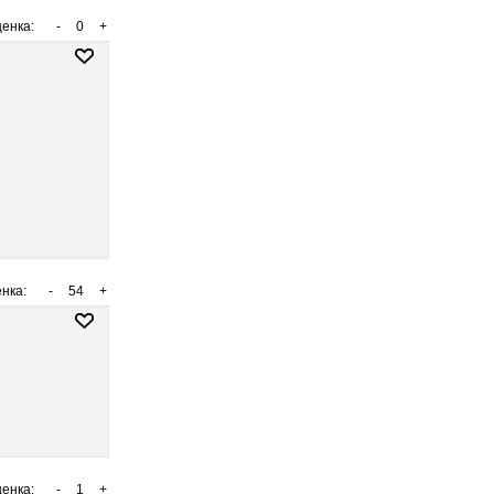
енка:
-
0
+
нка:
-
54
+
енка:
-
1
+