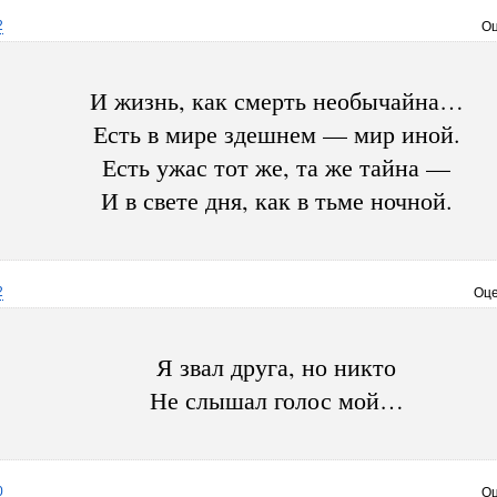
2
Оц
И жизнь, как смерть необычайна…
Есть в мире здешнем — мир иной.
Есть ужас тот же, та же тайна —
И в свете дня, как в тьме ночной.
2
Оце
Я звал друга, но никто
Не слышал голос мой…
0
Оц