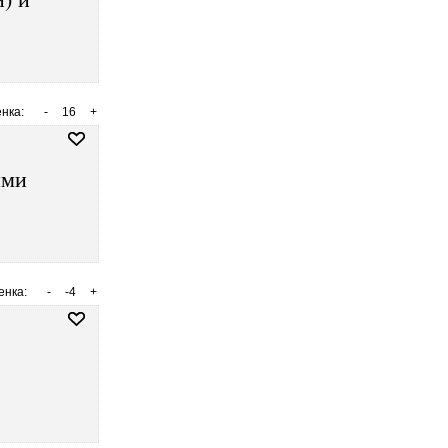
нка:
-
16
+
ими
енка:
-
-4
+