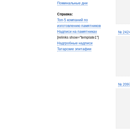
Поминальные дни
Справка:
Топ-5 компаний по
изготовлению памятников
Надписи на памятниках
№ 242
[relinks show="template1"]
Надгробные надписи
Татарские эпитафии
№ 209