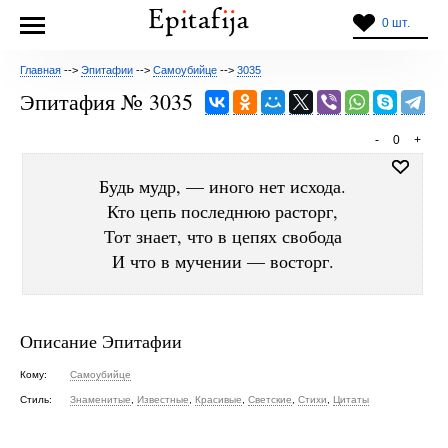
0 шт.
Главная
-->
Эпитафии
-->
Самоубийце
-->
3035
Эпитафия № 3035
-
0
+
Будь мудр, — иного нет исхода.
Кто цепь последнюю расторг,
Тот знает, что в цепях свобода
И что в мучении — восторг.
Описание Эпитафии
Кому:
Самоубийце
Стиль:
Знаменитые
,
Известные
,
Красивые
,
Светские
,
Стихи
,
Цитаты