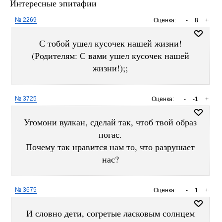
Интересные эпитафии
№ 2269
Оценка:
-
8
+
С тобой ушел кусочек нашей жизни!
(Родителям: С вами ушел кусочек нашей
жизни!);;
№ 3725
Оценка:
-
-1
+
Угомони вулкан, сделай так, чтоб твой образ
погас.
Почему так нравится нам то, что разрушает
нас?
№ 3675
Оценка:
-
1
+
И словно дети, согретые ласковым солнцем