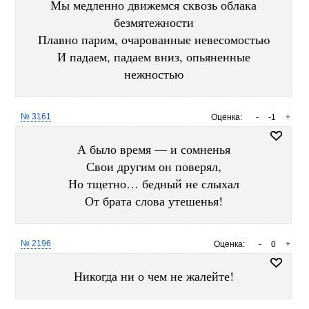
Мы медленно движемся сквозь облака
безмятежности
Плавно парим, очарованные невесомостью
И падаем, падаем вниз, опьяненные
нежностью
№ 3161
Оценка:
-
-1
+
А было время — и сомненья
Свои другим он поверял,
Но тщетно… бедный не слыхал
От брата слова утешенья!
№ 2196
Оценка:
-
0
+
Никогда ни о чем не жалейте!