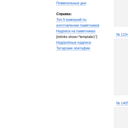
Поминальные дни
Справка:
Топ-5 компаний по
изготовлению памятников
Надписи на памятниках
№ 110
[relinks show="template1"]
Надгробные надписи
Татарские эпитафии
№ 140