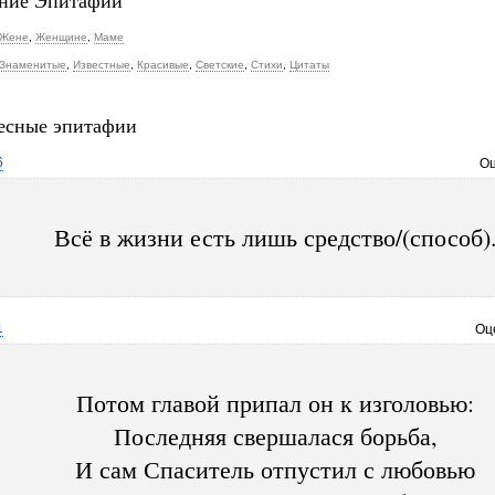
ние Эпитафии
Жене
,
Женщине
,
Маме
Знаменитые
,
Известные
,
Красивые
,
Светские
,
Стихи
,
Цитаты
есные эпитафии
6
Оц
Всё в жизни есть лишь средство/(способ)
1
Оц
Потом главой припал он к изголовью:
Последняя свершалася борьба,
И сам Спаситель отпустил с любовью