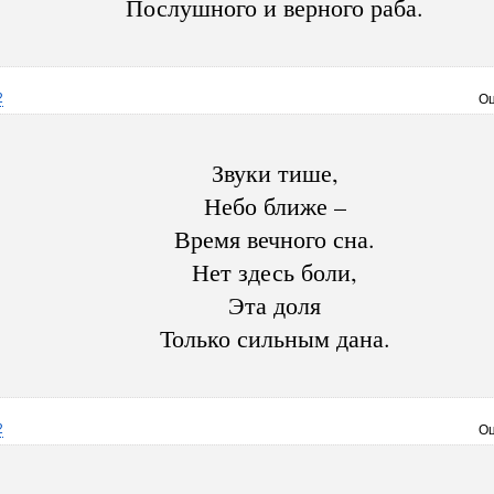
Послушного и верного раба.
2
Оц
Звуки тише,
Небо ближе –
Время вечного сна.
Нет здесь боли,
Эта доля
Только сильным дана.
2
Оц