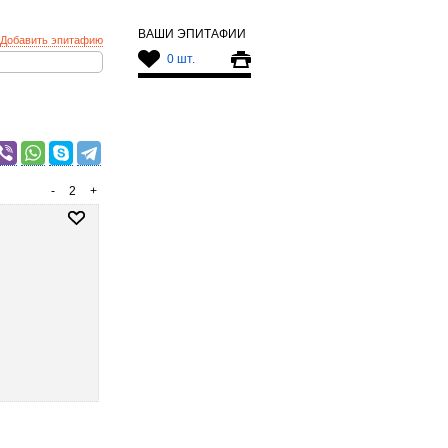
ВАШИ ЭПИТАФИИ
Добавить эпитафию
0 шт.
-
2
+