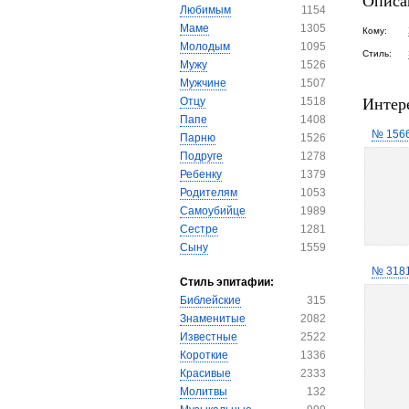
Описа
Любимым
1154
Маме
1305
Кому:
Молодым
1095
Стиль:
Мужу
1526
Мужчине
1507
Интер
Отцу
1518
Папе
1408
№ 156
Парню
1526
Подруге
1278
Ребенку
1379
Родителям
1053
Самоубийце
1989
Сестре
1281
Сыну
1559
№ 318
Стиль эпитафии:
Библейские
315
Знаменитые
2082
Известные
2522
Короткие
1336
Красивые
2333
Молитвы
132