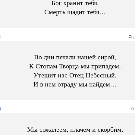
Бог хранит тебя,
Смерть щадит тебя…
4
Оце
Во дни печали нашей сирой,
К Стопам Творца мы припадем,
Утешит нас Отец Небесный,
И в нем отраду мы найдем…
5
Оц
Мы сожалеем, плачем и скорбим,