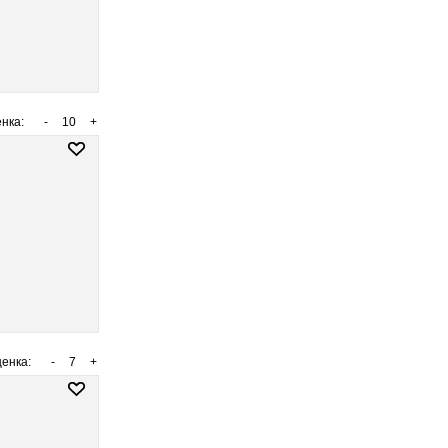
нка:
-
10
+
енка:
-
7
+