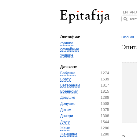
EPITAFIJ
Эпитафии:
Главная
-
лучшие
Эпит
случайные
худшие
Для кого:
Бабушке
1274
Брату
1539
Ветеранам
1817
Военному
1815
Девушке
1288
Дедушке
1508
Детям
1075
Дочери
1308
Другу
1544
Жене
1286
Женщине
1280