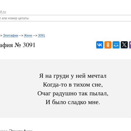
A.ru
->
Эпитафии
-->
Жене
-->
3091
афия № 3091
Я на груди у ней мечтал
Когда-то в тихом сне,
Очаг радушно так пылал,
И было сладко мне.