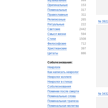
Музыкальные
999
Оригинальные
153
Поминальные
317
Православные
311
Религиозные
265
№ 392
Ритуальные
222
Светские
2442
Смысл жизни
594
Стихи
1508
Философские
712
Христианские
397
Цитаты
886
Соболезнования:
Некрлоги
Как написать некролог
Некролог коллеге
Некролог в стихах
Соболезнования
Поминки после смерти
№ 343
Поминальные слова
Поминальная трапеза
Поминальная молитва