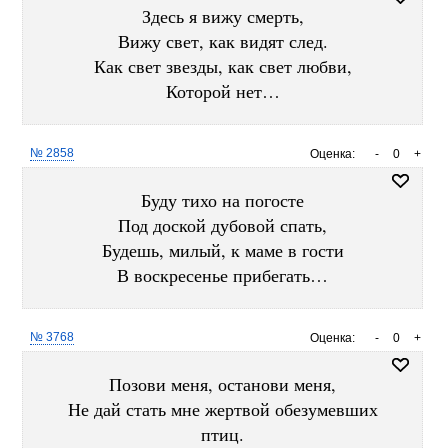
Здесь я вижу смерть,
Вижу свет, как видят след.
Как свет звезды, как свет любви,
Которой нет…
№ 2858
Оценка:
-
0
+
Буду тихо на погосте
Под доской дубовой спать,
Будешь, милый, к маме в гости
В воскресенье прибегать…
№ 3768
Оценка:
-
0
+
Позови меня, останови меня,
Не дай стать мне жертвой обезумевших
птиц.