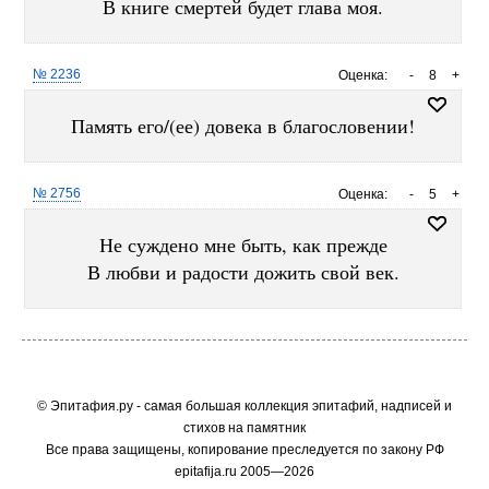
В книге смертей будет глава моя.
№ 2236
Оценка:
-
8
+
Память его/(ее) довека в благословении!
№ 2756
Оценка:
-
5
+
Не суждено мне быть, как прежде
В любви и радости дожить свой век.
© Эпитафия.ру - самая большая коллекция эпитафий, надписей и
стихов на памятник
Все права защищены, копирование преследуется по закону РФ
epitafija.ru 2005—2026