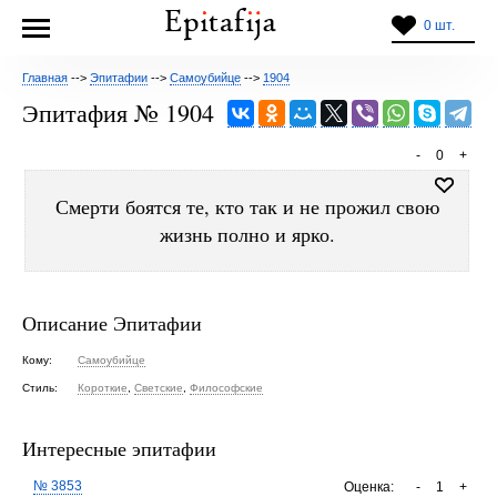
0 шт.
Главная
-->
Эпитафии
-->
Самоубийце
-->
1904
Эпитафия № 1904
-
0
+
Смерти боятся те, кто так и не прожил свою
жизнь полно и ярко.
Описание Эпитафии
Кому:
Самоубийце
Стиль:
Короткие
,
Светские
,
Философские
Интересные эпитафии
№ 3853
Оценка:
-
1
+