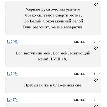
Чёрные руки жестом умелым
Ловко сплетают смерти мотив,
Но Белый Сокол молнией белой
Тучи разгонит, жизнь возвратив!
№ 2463
Оценка:
-
0
+
Бог заступник мой, Бог мой, милующий
меня! (LVIII.18).
№ 3454
Оценка:
-
5
+
Пребывай же в блаженном сне.
№ 4274
Оценка:
-
0
+