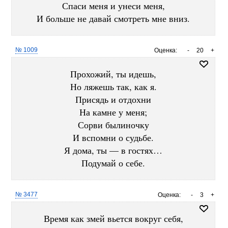
Спаси меня и унеси меня,
И больше не давай смотреть мне вниз.
№ 1009
Оценка:
-
20
+
Прохожий, ты идешь,
Но ляжешь так, как я.
Присядь и отдохни
На камне у меня;
Сорви былиночку
И вспомни о судьбе.
Я дома, ты — в гостях…
Подумай о себе.
№ 3477
Оценка:
-
3
+
Время как змей вьется вокруг себя,