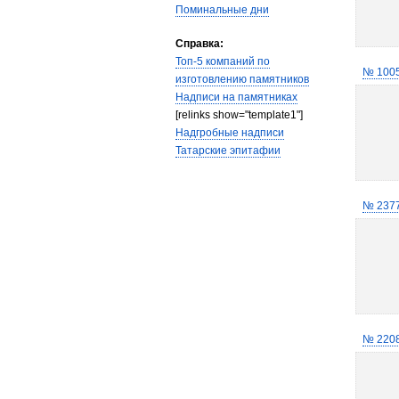
Поминальные дни
Справка:
Топ-5 компаний по
№ 100
изготовлению памятников
Надписи на памятниках
[relinks show="template1"]
Надгробные надписи
Татарские эпитафии
№ 237
№ 220