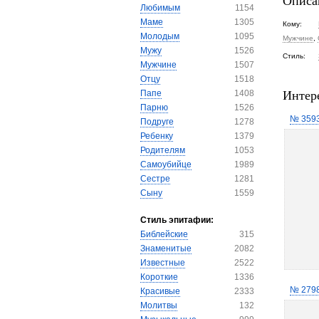
Описа
Любимым
1154
Маме
1305
Кому:
Молодым
1095
Мужчине
,
Мужу
1526
Стиль:
Мужчине
1507
Отцу
1518
Интер
Папе
1408
Парню
1526
№ 359
Подруге
1278
Ребенку
1379
Родителям
1053
Самоубийце
1989
Сестре
1281
Сыну
1559
Стиль эпитафии:
Библейские
315
Знаменитые
2082
Известные
2522
Короткие
1336
№ 279
Красивые
2333
Молитвы
132