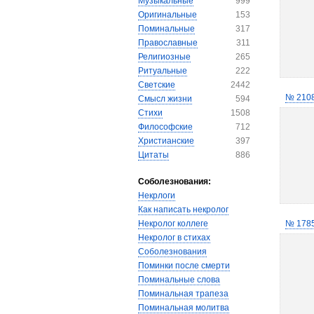
Музыкальные
999
Оригинальные
153
Поминальные
317
Православные
311
Религиозные
265
Ритуальные
222
Светские
2442
№ 210
Смысл жизни
594
Стихи
1508
Философские
712
Христианские
397
Цитаты
886
Соболезнования:
Некрлоги
Как написать некролог
Некролог коллеге
№ 178
Некролог в стихах
Соболезнования
Поминки после смерти
Поминальные слова
Поминальная трапеза
Поминальная молитва