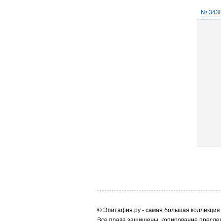
№ 343
© Эпитафия.ру - самая большая коллекция 
Все права защищены, копирование преслед