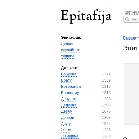
EPITAFIJ
Эпитафии:
Главная
-
лучшие
Эпит
случайные
худшие
Для кого:
Бабушке
1274
Брату
1539
Ветеранам
1817
Военному
1815
Девушке
1288
Дедушке
1508
Детям
1075
Дочери
1308
Другу
1544
Жене
1286
Женщине
1280