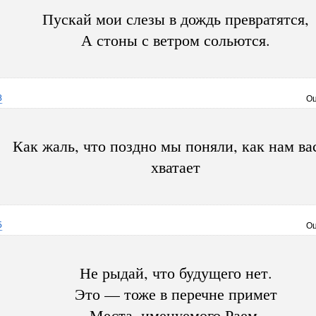
Пускай мои слезы в дождь превратятся,
А стоны с ветром сольются.
8
Оц
Как жаль, что поздно мы поняли, как нам ва
хватает
5
Оц
Не рыдай, что будущего нет.
Это — тоже в перечне примет
Места, именуемого Раем.