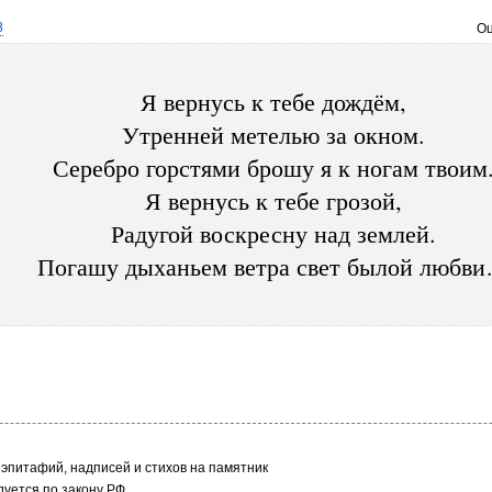
8
Оц
Я вернусь к тебе дождём,
Утренней метелью за окном.
Серебро горстями брошу я к ногам твоим
Я вернусь к тебе грозой,
Радугой воскресну над землей.
Погашу дыханьем ветра свет былой любв
эпитафий, надписей и стихов на памятник
уется по закону РФ