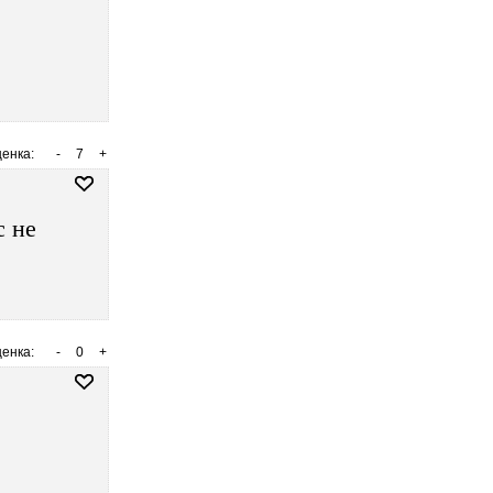
енка:
-
7
+
с не
енка:
-
0
+