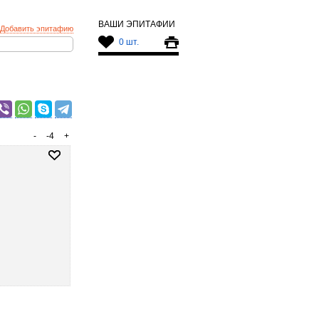
ВАШИ ЭПИТАФИИ
Добавить эпитафию
0 шт.
-
-4
+