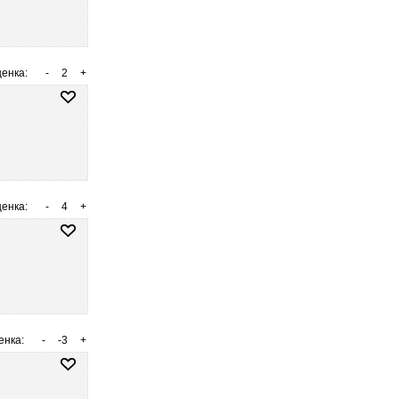
енка:
-
2
+
енка:
-
4
+
енка:
-
-3
+