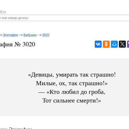
A.ru
->
Эпитафии
-->
Бабушке
-->
3020
афия № 3020
«Девицы, умирать так страшно!
Милые, ох, так страшно!»
— «Кто любил до гроба,
Тот сильнее смерти!»