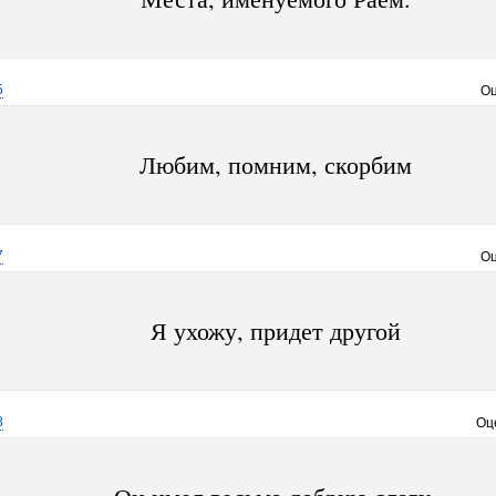
5
Оц
Любим, помним, скорбим
7
Оц
Я ухожу, придет другой
8
Оц