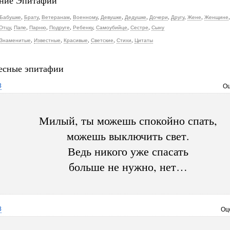
ние Эпитафии
Бабушке
,
Брату
,
Ветеранам
,
Военному
,
Девушке
,
Дедушке
,
Дочери
,
Другу
,
Жене
,
Женщине
Отцу
,
Папе
,
Парню
,
Подруге
,
Ребенку
,
Самоубийце
,
Сестре
,
Сыну
Знаменитые
,
Известные
,
Красивые
,
Светские
,
Стихи
,
Цитаты
есные эпитафии
3
Оц
Милый, ты можешь спокойно спать,
можешь выключить свет.
Ведь никого уже спасать
больше не нужно, нет…
8
Оц