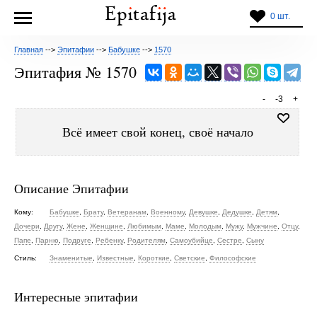
0 шт.
Главная
-->
Эпитафии
-->
Бабушке
-->
1570
Эпитафия № 1570
-
-3
+
Всё имеет свой конец, своё начало
Описание Эпитафии
Кому:
Бабушке
,
Брату
,
Ветеранам
,
Военному
,
Девушке
,
Дедушке
,
Детям
,
Дочери
,
Другу
,
Жене
,
Женщине
,
Любимым
,
Маме
,
Молодым
,
Мужу
,
Мужчине
,
Отцу
,
Папе
,
Парню
,
Подруге
,
Ребенку
,
Родителям
,
Самоубийце
,
Сестре
,
Сыну
Стиль:
Знаменитые
,
Известные
,
Короткие
,
Светские
,
Философские
Интересные эпитафии