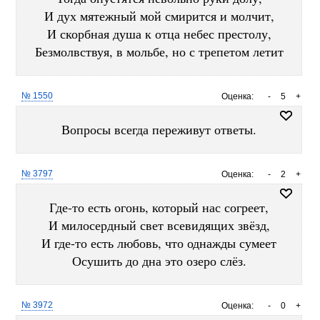
И дух мятежный мой смирится и молчит,
И скорбная душа к отца небес престолу,
Безмолвствуя, в мольбе, но с трепетом летит
№ 1550
Оценка:
-
5
+
Вопросы всегда переживут ответы.
№ 3797
Оценка:
-
2
+
Где-то есть огонь, который нас согреет,
И милосердный свет всевидящих звёзд,
И где-то есть любовь, что однажды сумеет
Осушить до дна это озеро слёз.
№ 3972
Оценка:
-
0
+