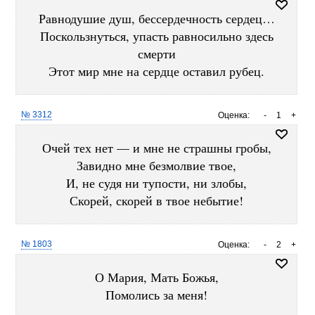
Равнодушие душ, бессердечность сердец…
Поскользнуться, упасть равносильно здесь
смерти
Этот мир мне на сердце оставил рубец.
№ 3312
Оценка:
-
1
+
Очей тех нет — и мне не страшны гробы,
Завидно мне безмолвие твое,
И, не судя ни тупости, ни злобы,
Скорей, скорей в твое небытие!
№ 1803
Оценка:
-
2
+
О Мария, Мать Божья,
Помолись за меня!