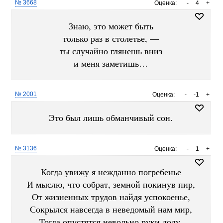
№ 3668
Оценка:
-
4
+
Знаю, это может быть
только раз в столетье, —
ты случайно глянешь вниз
и меня заметишь…
№ 2001
Оценка:
-
-1
+
Это был лишь обманчивый сон.
№ 3136
Оценка:
-
1
+
Когда увижу я нежданно погребенье
И мыслю, что собрат, земной покинув пир,
От жизненных трудов найдя успокоенье,
Сокрылся навсегда в неведомый нам мир,
Тогда опустятся невольно руки долу,