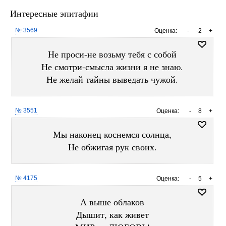
Интересные эпитафии
№ 3569
Оценка:
-
-2
+
Hе проси-не возьму тебя с собой
Hе смотри-смысла жизни я не знаю.
Hе желай тайны выведать чужой.
№ 3551
Оценка:
-
8
+
Мы наконец коснемся солнца,
Не обжигая рук своих.
№ 4175
Оценка:
-
5
+
А выше облаков
Дышит, как живет