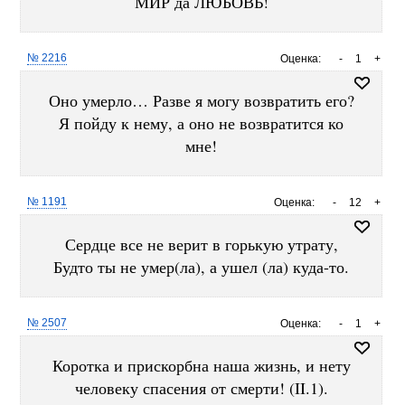
МИР да ЛЮБОВЬ!
№ 2216
Оценка:
-
1
+
Оно умерло… Разве я могу возвратить его?
Я пойду к нему, а оно не возвратится ко
мне!
№ 1191
Оценка:
-
12
+
Сердце все не верит в горькую утрату,
Будто ты не умер(ла), а ушел (ла) куда-то.
№ 2507
Оценка:
-
1
+
Коротка и прискорбна наша жизнь, и нету
человеку спасения от смерти! (II.1).