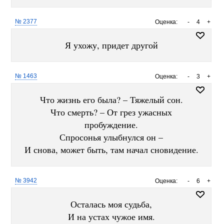
№ 2377
Оценка:
-
4
+
Я ухожу, придет другой
№ 1463
Оценка:
-
3
+
Что жизнь его была? – Тяжелый сон.
Что смерть? – От грез ужасных
пробуждение.
Спросонья улыбнулся он –
И снова, может быть, там начал сновидение.
№ 3942
Оценка:
-
6
+
Осталась моя судьба,
И на устах чужое имя.