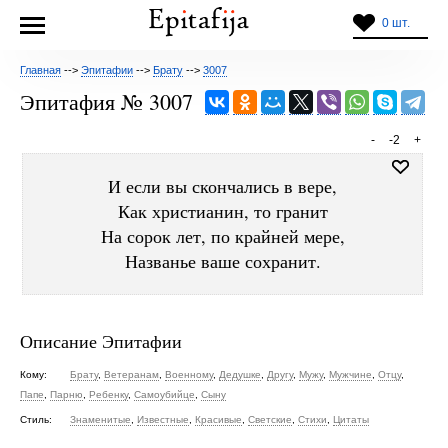
0 шт.
Главная
-->
Эпитафии
-->
Брату
-->
3007
Эпитафия № 3007
-
-2
+
И если вы скончались в вере,
Как христианин, то гранит
На сорок лет, по крайней мере,
Названье ваше сохранит.
Описание Эпитафии
Кому:
Брату
,
Ветеранам
,
Военному
,
Дедушке
,
Другу
,
Мужу
,
Мужчине
,
Отцу
,
Папе
,
Парню
,
Ребенку
,
Самоубийце
,
Сыну
Стиль:
Знаменитые
,
Известные
,
Красивые
,
Светские
,
Стихи
,
Цитаты