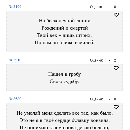
№ 2166
Оценка:
-
0
+
На бесконечной линии
Рождений и смертей
Твой век – лишь штрих,
Но нам он ближе и милей.
№ 2910
Оценка:
-
2
+
Нашел в гробу
Свою судьбу.
№ 3680
Оценка:
-
0
+
Не умоляй меня сделать всё так, как было,
Это не я в твоё сердце булавку вонзила,
Не понимаю зачем снова делаю больно,