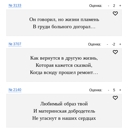
№ 3133
Оценка:
-
2
+
Он говорил, но жизни пламень
В груди больного догорал…
№ 3707
Оценка:
-
-2
+
Как вернутся в другую жизнь,
Которая кажется сказкой,
Когда всюду прошел ремонт…
№ 2140
Оценка:
-
5
+
Любимый образ твой
И материнская добродетель
Не угаснут в наших сердцах