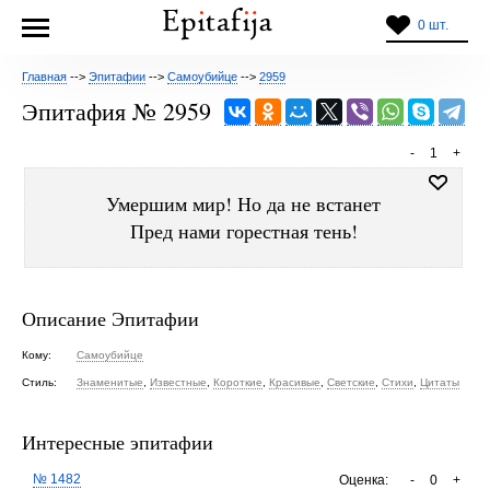
0 шт.
Главная
-->
Эпитафии
-->
Самоубийце
-->
2959
Эпитафия № 2959
-
1
+
Умершим мир! Но да не встанет
Пред нами горестная тень!
Описание Эпитафии
Кому:
Самоубийце
Стиль:
Знаменитые
,
Известные
,
Короткие
,
Красивые
,
Светские
,
Стихи
,
Цитаты
Интересные эпитафии
№ 1482
Оценка:
-
0
+