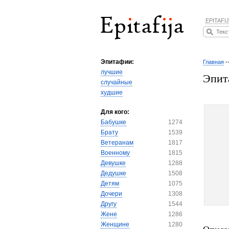
EPITAFIJ
Эпитафии:
Главная
-
лучшие
Эпит
случайные
худшие
Для кого:
Бабушке
1274
Брату
1539
Ветеранам
1817
Военному
1815
Девушке
1288
Дедушке
1508
Детям
1075
Дочери
1308
Другу
1544
Жене
1286
Женщине
1280