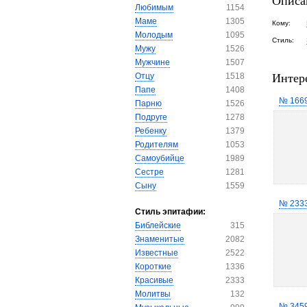
Описа
Любимым
1154
Маме
1305
Кому:
Молодым
1095
Стиль:
Мужу
1526
Мужчине
1507
Интер
Отцу
1518
Папе
1408
№ 166
Парню
1526
Подруге
1278
Ребенку
1379
Родителям
1053
Самоубийце
1989
Сестре
1281
Сыну
1559
№ 233
Стиль эпитафии:
Библейские
315
Знаменитые
2082
Известные
2522
Короткие
1336
Красивые
2333
Молитвы
132
№ 345