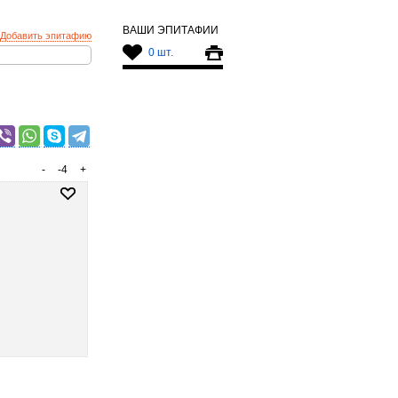
ВАШИ ЭПИТАФИИ
Добавить эпитафию
0 шт.
-
-4
+