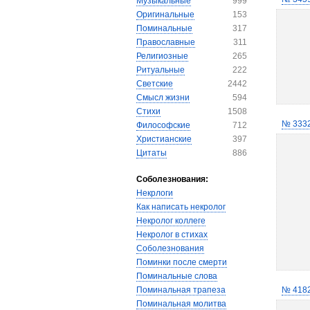
Музыкальные
999
Оригинальные
153
Поминальные
317
Православные
311
Религиозные
265
Ритуальные
222
Светские
2442
Смысл жизни
594
Стихи
1508
№ 333
Философские
712
Христианские
397
Цитаты
886
Соболезнования:
Некрлоги
Как написать некролог
Некролог коллеге
Некролог в стихах
Соболезнования
Поминки после смерти
Поминальные слова
Поминальная трапеза
№ 418
Поминальная молитва