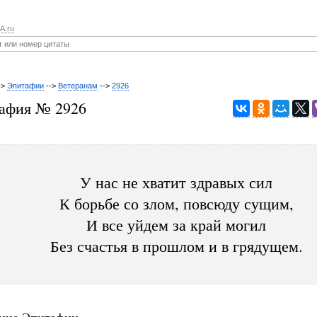
A.ru
->
Эпитафии
-->
Ветеранам
-->
2926
афия № 2926
У нас не хватит здравых сил
К борьбе со злом, повсюду сущим,
И все уйдем за край могил
Без счастья в прошлом и в грядущем.