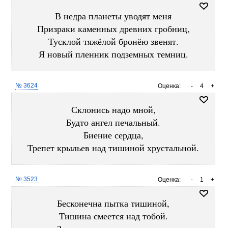
В недра планеты уводят меня
Призраки каменных древних гробниц,
Тусклой тяжёлой бронёю звенят.
Я новый пленник подземных темниц.
№ 3624
Оценка:
-
4
+
Склонись надо мной,
Будто ангел печальный.
Биение сердца,
Трепет крыльев над тишиной хрустальной.
№ 3523
Оценка:
-
1
+
Бесконечна пытка тишиной,
Тишина смеется над тобой.