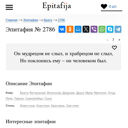
0 шт.
Главная
-->
Эпитафии
-->
Брату
-->
2786
Эпитафия № 2786
-
7
+
Он мудрецом не слыл, и храбрецом не слыл,
Но поклонись ему – он человеком был.
Описание Эпитафии
Кому:
Брату
,
Ветеранам
,
Военному
,
Дедушке
,
Другу
,
Мужу
,
Мужчине
,
Отцу
,
Папе
,
Парню
,
Самоубийце
,
Сыну
Стиль:
Известные
,
Короткие
,
Красивые
,
Светские
Интересные эпитафии