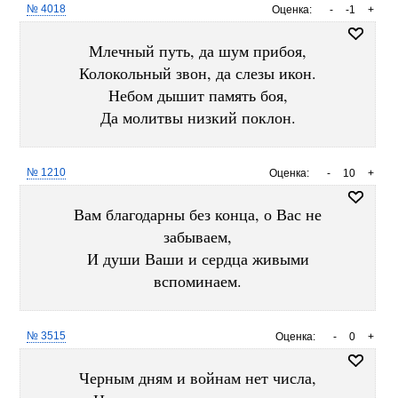
№ 4018
Оценка:
-
-1
+
Млечный путь, да шум прибоя,
Колокольный звон, да слезы икон.
Небом дышит память боя,
Да молитвы низкий поклон.
№ 1210
Оценка:
-
10
+
Вам благодарны без конца, о Вас не
забываем,
И души Ваши и сердца живыми
вспоминаем.
№ 3515
Оценка:
-
0
+
Черным дням и войнам нет числа,