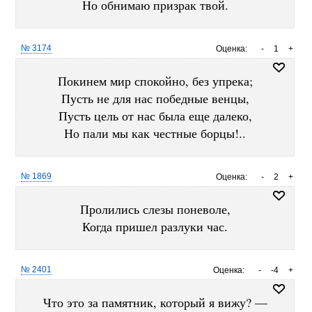
Но обнимаю призрак твой.
№ 3174
Оценка:
-
1
+
Покинем мир спокойно, без упрека;
Пусть не для нас победные венцы,
Пусть цель от нас была еще далеко,
Но пали мы как честные борцы!..
№ 1869
Оценка:
-
2
+
Пролились слезы поневоле,
Когда пришел разлуки час.
№ 2401
Оценка:
-
-4
+
Что это за памятник, который я вижу? —