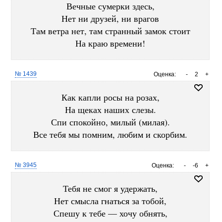
Вечные сумерки здесь,
Нет ни друзей, ни врагов
Там ветра нет, там странный замок стоит
На краю времени!
№ 1439
Оценка:
-
2
+
Как капли росы на розах,
На щеках наших слезы.
Спи спокойно, милый (милая).
Все тебя мы помним, любим и скорбим.
№ 3945
Оценка:
-
-6
+
Тебя не смог я удержать,
Нет смысла гнаться за тобой,
Спешу к тебе — хочу обнять,