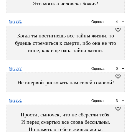
Это могила человека Божия!
№ 3331
Оценка:
-
4
+
Когда ты постигнешь все тайны жизни, то
будешь стремиться к смерти, ибо она не что
иное, как еще одна тайна жизни.
№ 3377
Оценка:
-
0
+
Hе впервой рисковать нам своей головой!
№ 2851
Оценка:
-
3
+
Прости, сыночек, что не сберегли тебя.
И перед смертью все слова бессильны.
Но память о тебе в живых жива: