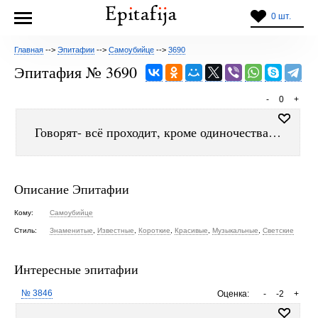
0 шт.
Главная
-->
Эпитафии
-->
Самоубийце
-->
3690
Эпитафия № 3690
-
0
+
Говорят- всё проходит, кроме одиночества…
Описание Эпитафии
Кому:
Самоубийце
Стиль:
Знаменитые
,
Известные
,
Короткие
,
Красивые
,
Музыкальные
,
Светские
Интересные эпитафии
№ 3846
Оценка:
-
-2
+