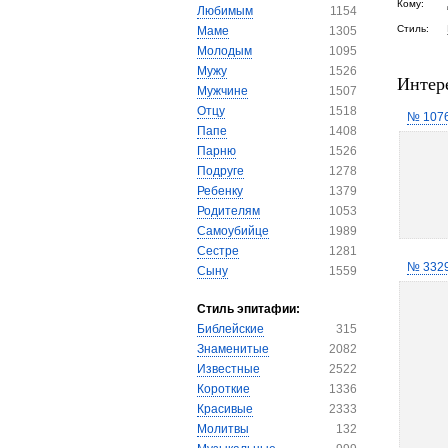
Кому:
Любимым
1154
Стиль:
Маме
1305
Молодым
1095
Мужу
1526
Интер
Мужчине
1507
Отцу
1518
№ 107
Папе
1408
Парню
1526
Подруге
1278
Ребенку
1379
Родителям
1053
Самоубийце
1989
Сестре
1281
№ 332
Сыну
1559
Стиль эпитафии:
Библейские
315
Знаменитые
2082
Известные
2522
Короткие
1336
Красивые
2333
Молитвы
132