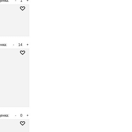
енка:
-
1
+
нка:
-
14
+
енка:
-
0
+