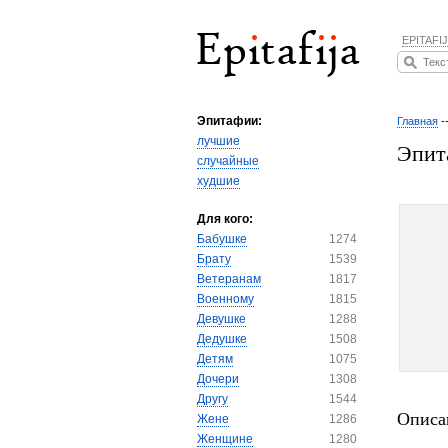
EPITAFIJ
Эпитафии:
Главная
-
лучшие
Эпит
случайные
худшие
Для кого:
Бабушке
1274
Брату
1539
Ветеранам
1817
Военному
1815
Девушке
1288
Дедушке
1508
Детям
1075
Дочери
1308
Другу
1544
Описа
Жене
1286
Женщине
1280