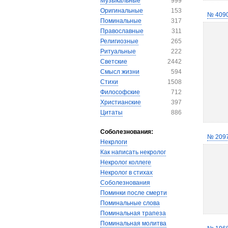
Музыкальные
999
Оригинальные
153
№ 409
Поминальные
317
Православные
311
Религиозные
265
Ритуальные
222
Светские
2442
Смысл жизни
594
Стихи
1508
Философские
712
Христианские
397
Цитаты
886
Соболезнования:
№ 209
Некрлоги
Как написать некролог
Некролог коллеге
Некролог в стихах
Соболезнования
Поминки после смерти
Поминальные слова
Поминальная трапеза
Поминальная молитва