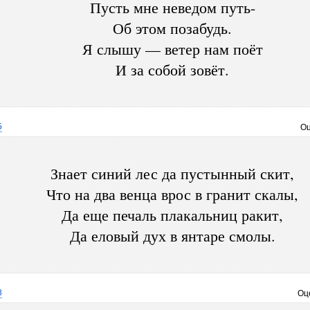
Пусть мне неведом путь-
Об этом позабудь.
Я слышу — ветер нам поёт
И за собой зовёт.
5
Оц
Знает синий лес да пустынный скит,
Что на два венца врос в гранит скалы,
Да еще печаль плакальниц ракит,
Да еловый дух в янтаре смолы.
8
Оц