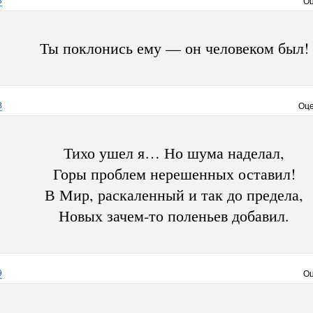
8
Оц
Ты поклонись ему — он человеком был!
8
Оце
Тихо ушел я… Но шума наделал,
Горы проблем нерешенных оставил!
В Мир, раскаленный и так до предела,
Новых зачем-то поленьев добавил.
9
Оц