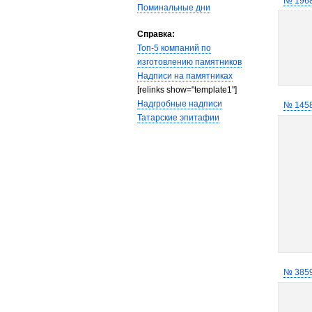
№ 196
Поминальные дни
Справка:
Топ-5 компаний по
изготовлению памятников
Надписи на памятниках
[relinks show="template1"]
Надгробные надписи
№ 145
Татарские эпитафии
№ 385