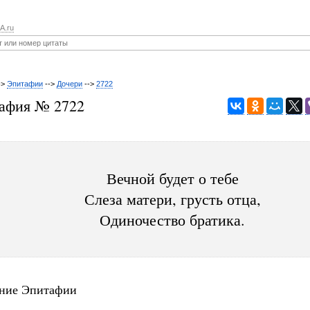
A.ru
->
Эпитафии
-->
Дочери
-->
2722
афия № 2722
Вечной будет о тебе
Слеза матери, грусть отца,
Одиночество братика.
ние Эпитафии