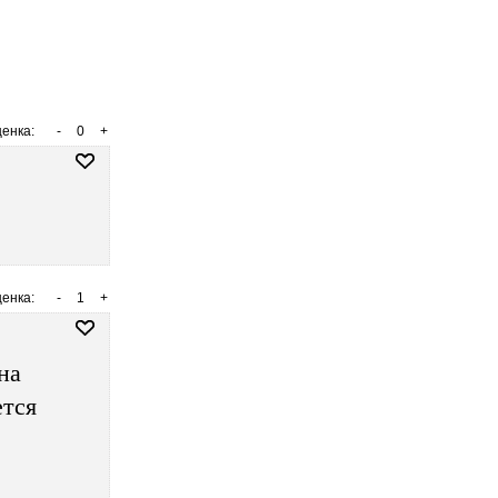
енка:
-
0
+
енка:
-
1
+
на
ется