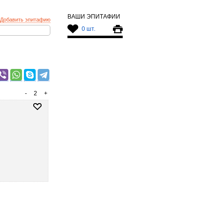
ВАШИ ЭПИТАФИИ
Добавить эпитафию
0 шт.
-
2
+