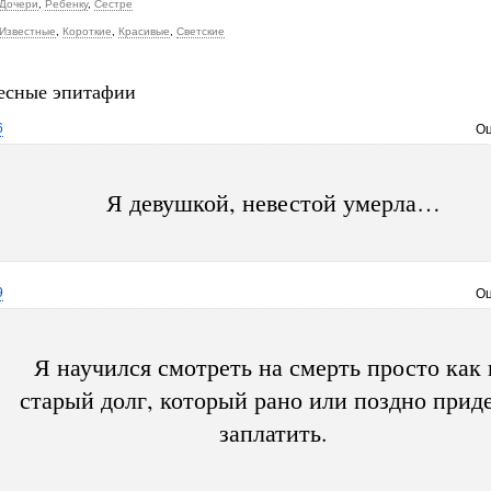
Дочери
,
Ребенку
,
Сестре
Известные
,
Короткие
,
Красивые
,
Светские
есные эпитафии
6
Оц
Я девушкой, невестой умерла…
9
Оц
Я научился смотреть на смерть просто как 
старый долг, который рано или поздно прид
заплатить.