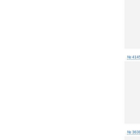
№ 414
№ 363