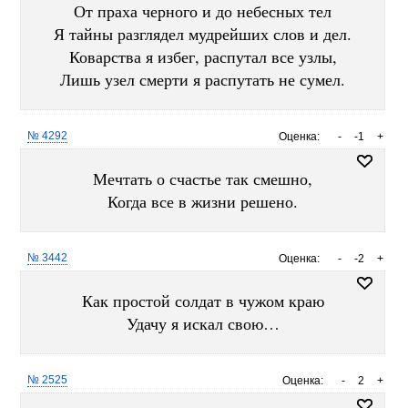
От праха черного и до небесных тел
Я тайны разглядел мудрейших слов и дел.
Коварства я избег, распутал все узлы,
Лишь узел смерти я распутать не сумел.
№ 4292
Оценка:
-
-1
+
Мечтать о счастье так смешно,
Когда все в жизни решено.
№ 3442
Оценка:
-
-2
+
Как простой солдат в чужом краю
Удачу я искал свою…
№ 2525
Оценка:
-
2
+