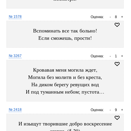
№ 1578
Оценка:
-
8
+
Вспоминать все так больно!
Если сможешь, прости!
№ 3267
Оценка:
-
1
+
Кровавая меня могила ждет,
Могила без молитв и без креста,
На диком берегу ревущих вод
И под туманным небом; пустота…
№ 2418
Оценка:
-
9
+
И изыщут творившие добро воскресение
жизни. (5,29)