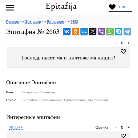
0 шт.
Главная
-->
Эпитафии
-->
Ветеранам
-->
2663
Эпитафия № 2663
-
0
+
Господь пасет мя и ничтоже мя лишит!
Описание Эпитафии
Кому:
Ветеранам
,
Военному
Стиль:
Библейские
,
Поминальные
,
Православные
,
Христианские
Интересные эпитафии
№ 3244
Оценка:
-
0
+