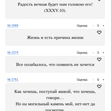
Радость вечная будет нам головою его!
(XXXV.10).
№ 1669
Оценка:
-
5
+
Жизнь и есть причина жизни
№ 1574
Оценка:
-
5
+
Все позабылось, что помнить не хочется
№ 2761
Оценка:
-
6
+
Как хочешь, поступай живой, что хочешь,
говори…
Но на могильный камень мой, нет-нет да
посмотри.