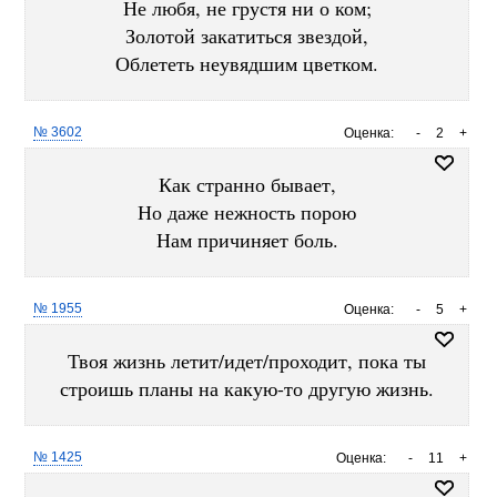
Не любя, не грустя ни о ком;
Золотой закатиться звездой,
Облететь неувядшим цветком.
№ 3602
Оценка:
-
2
+
Как странно бывает,
Но даже нежность порою
Нам причиняет боль.
№ 1955
Оценка:
-
5
+
Твоя жизнь летит/идет/проходит, пока ты
строишь планы на какую-то другую жизнь.
№ 1425
Оценка:
-
11
+