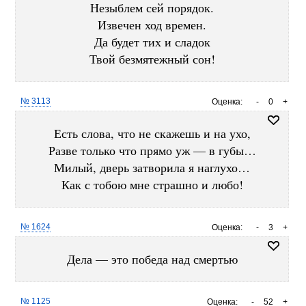
Незыблем сей порядок.
Извечен ход времен.
Да будет тих и сладок
Твой безмятежный сон!
№ 3113
Оценка:
-
0
+
Есть слова, что не скажешь и на ухо,
Разве только что прямо уж — в губы…
Милый, дверь затворила я наглухо…
Как с тобою мне страшно и любо!
№ 1624
Оценка:
-
3
+
Дела — это победа над смертью
№ 1125
Оценка:
-
52
+