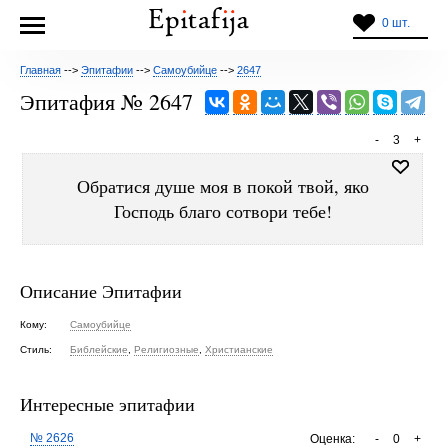
0 шт.
Главная
-->
Эпитафии
-->
Самоубийце
-->
2647
Эпитафия № 2647
-
3
+
Обратися душе моя в покой твой, яко
Господь благо сотвори тебе!
Описание Эпитафии
Кому:
Самоубийце
Стиль:
Библейские
,
Религиозные
,
Христианские
Интересные эпитафии
№ 2626
Оценка:
-
0
+