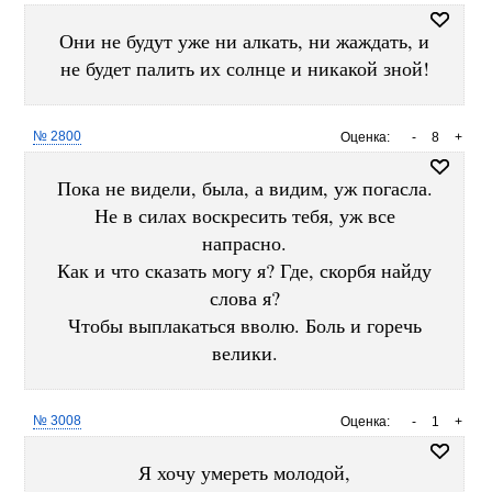
Они не будут уже ни алкать, ни жаждать, и
не будет палить их солнце и никакой зной!
№ 2800
Оценка:
-
8
+
Пока не видели, была, а видим, уж погасла.
Не в силах воскресить тебя, уж все
напрасно.
Как и что сказать могу я? Где, скорбя найду
слова я?
Чтобы выплакаться вволю. Боль и горечь
велики.
№ 3008
Оценка:
-
1
+
Я хочу умереть молодой,