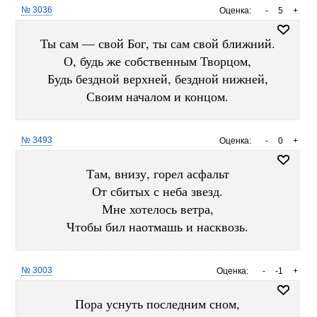
№ 3036
Оценка:
-
5
+
Ты сам — свой Бог, ты сам свой ближний.
О, будь же собственным Творцом,
Будь бездной верхней, бездной нижней,
Своим началом и концом.
№ 3493
Оценка:
-
0
+
Там, внизу, горел асфальт
От сбитых с неба звезд.
Мне хотелось ветра,
Чтобы бил наотмашь и насквозь.
№ 3003
Оценка:
-
-1
+
Пора уснуть последним сном,