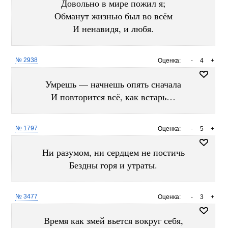
Довольно в мире пожил я;
Обманут жизнью был во всём
И ненавидя, и любя.
№ 2938
Оценка:
-
4
+
Умрешь — начнешь опять сначала
И повторится всё, как встарь…
№ 1797
Оценка:
-
5
+
Ни разумом, ни сердцем не постичь
Бездны горя и утраты.
№ 3477
Оценка:
-
3
+
Время как змей вьется вокруг себя,