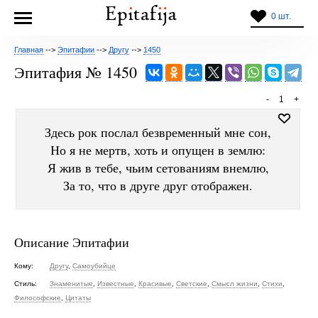
0 шт.
Главная
-->
Эпитафии
-->
Другу
-->
1450
Эпитафия № 1450
-
1
+
Здесь рок послал безвременный мне сон,
Но я не мертв, хоть и опущен в землю:
Я жив в тебе, чьим сетованиям внемлю,
За то, что в друге друг отображен.
Описание Эпитафии
Кому:
Другу
,
Самоубийце
Стиль:
Знаменитые
,
Известные
,
Красивые
,
Светские
,
Смысл жизни
,
Стихи
,
Философские
,
Цитаты