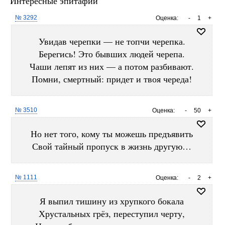
Интересные эпитафии
№ 3292
Оценка:
-
1
+
Увидав черепки — не топчи черепка.
Берегись! Это бывших людей черепа.
Чаши лепят из них — а потом разбивают.
Помни, смертный: придет и твоя череда!
№ 3510
Оценка:
-
50
+
Но нет того, кому ты можешь предъявить
Свой тайный пропуск в жизнь другую…
№ 1111
Оценка:
-
2
+
Я выпил тишину из хрупкого бокала
Хрустальных грёз, переступил черту,