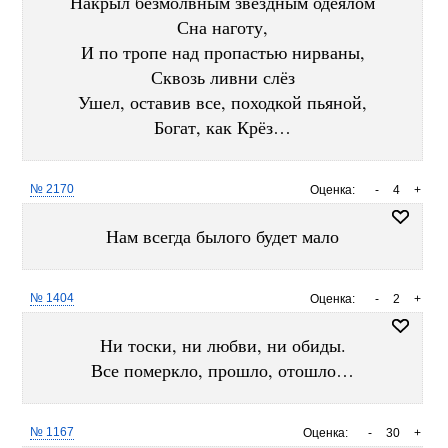
Накрыл безмолвным звездным одеялом
Сна наготу,
И по тропе над пропастью нирваны,
Сквозь ливни слёз
Ушел, оставив все, походкой пьяной,
Богат, как Крёз…
№ 2170
Оценка:
-
4
+
Нам всегда былого будет мало
№ 1404
Оценка:
-
2
+
Ни тоски, ни любви, ни обиды.
Все померкло, прошло, отошло…
№ 1167
Оценка:
-
30
+