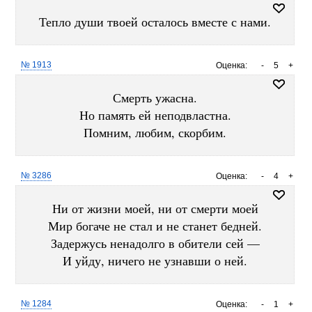
Тепло души твоей осталось вместе с нами.
№ 1913
Оценка:
-
5
+
Смерть ужасна.
Но память ей неподвластна.
Помним, любим, скорбим.
№ 3286
Оценка:
-
4
+
Ни от жизни моей, ни от смерти моей
Мир богаче не стал и не станет бедней.
Задержусь ненадолго в обители сей —
И уйду, ничего не узнавши о ней.
№ 1284
Оценка:
-
1
+