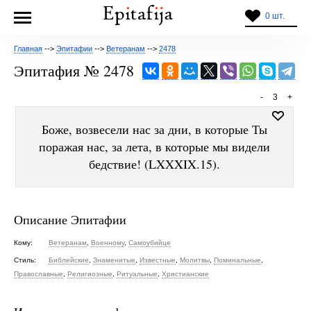
0 шт.
Главная
-->
Эпитафии
-->
Ветеранам
-->
2478
Эпитафия № 2478
-
3
+
Боже, возвесели нас за дни, в которые Ты
поражая нас, за лета, в которые мы видели
бедствие! (LXXXIX.15).
Описание Эпитафии
Кому:
Ветеранам
,
Военному
,
Самоубийце
Стиль:
Библейские
,
Знаменитые
,
Известные
,
Молитвы
,
Поминальные
,
Православные
,
Религиозные
,
Ритуальные
,
Христианские