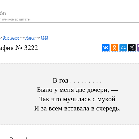
A.ru
->
Эпитафии
-->
Маме
-->
3222
афия № 3222
В год . . . . . . . . .
Было у меня две дочери, —
Так что мучилась с мукой
И за всем вставала в очередь.