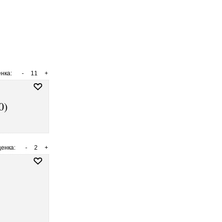
нка:
-
11
+
0)
енка:
-
2
+