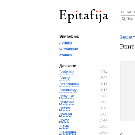
EPITAFIJ
Эпитафии:
Главная
-
лучшие
Эпит
случайные
худшие
Для кого:
Бабушке
1274
Брату
1539
Ветеранам
1817
Военному
1815
Девушке
1288
Дедушке
1508
Детям
1075
Дочери
1308
Другу
1544
Жене
1286
Женщине
1280