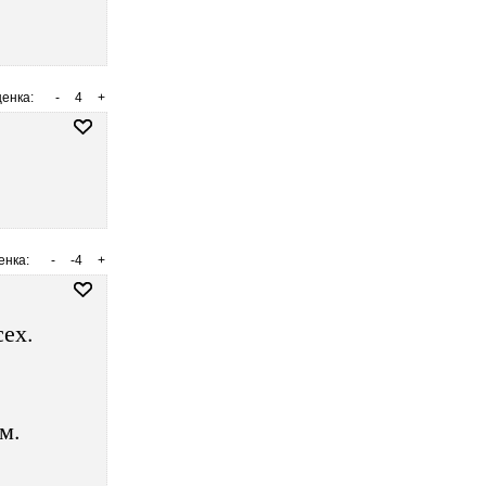
енка:
-
4
+
енка:
-
-4
+
сех.
м.