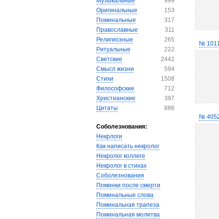
Музыкальные
999
Оригинальные
153
Поминальные
317
Православные
311
Религиозные
265
№ 101
Ритуальные
222
Светские
2442
Смысл жизни
594
Стихи
1508
Философские
712
Христианские
397
Цитаты
886
№ 405
Соболезнования:
Некрлоги
Как написать некролог
Некролог коллеге
Некролог в стихах
Соболезнования
Поминки после смерти
Поминальные слова
Поминальная трапеза
Поминальная молитва