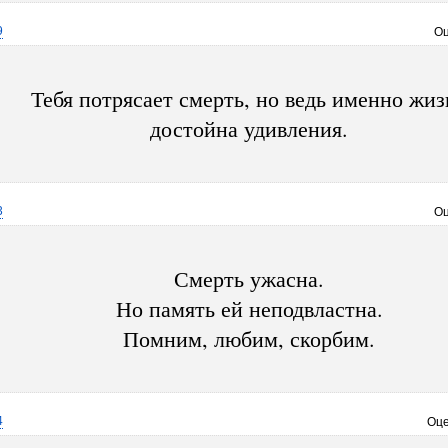
9
Оц
Тебя потрясает смерть, но ведь именно жиз
достойна удивления.
3
Оц
Смерть ужасна.
Но память ей неподвластна.
Помним, любим, скорбим.
4
Оце