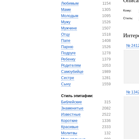
Описа
Любимым
1154
Маме
1305
Кому:
Молодым
1095
Стиль:
Мужу
1526
Мужчине
1507
Интер
Отцу
1518
Папе
1408
№ 241
Парню
1526
Подруге
1278
Ребенку
1379
Родителям
1053
Самоубийце
1989
Сестре
1281
Сыну
1559
№ 134
Стиль эпитафии:
Библейские
315
Знаменитые
2082
Известные
2522
Короткие
1336
Красивые
2333
Молитвы
132