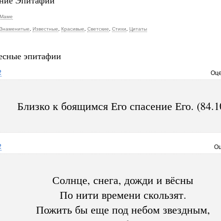
ние Эпитафии
Маме
Знаменитые
,
Известные
,
Красивые
,
Светские
,
Стихи
,
Цитаты
есные эпитафии
2
Оце
Близко к боящимся Его спасение Его. (84.1
2
Оц
Солнце, снега, дожди и вёсны
По нити времени скользят.
Пожить бы еще под небом звездным,