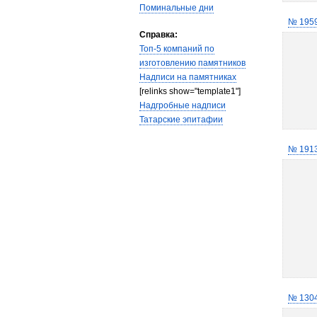
Поминальные дни
№ 195
Справка:
Топ-5 компаний по
изготовлению памятников
Надписи на памятниках
[relinks show="template1"]
Надгробные надписи
Татарские эпитафии
№ 191
№ 130