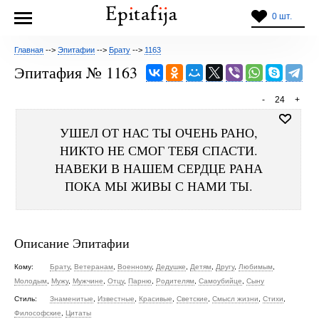
0 шт.
Главная
-->
Эпитафии
-->
Брату
-->
1163
Эпитафия № 1163
-
24
+
УШЕЛ ОТ НАС ТЫ ОЧЕНЬ РАНО,
НИКТО НЕ СМОГ ТЕБЯ СПАСТИ.
НАВЕКИ В НАШЕМ СЕРДЦЕ РАНА
ПОКА МЫ ЖИВЫ С НАМИ ТЫ.
Описание Эпитафии
Кому:
Брату
,
Ветеранам
,
Военному
,
Дедушке
,
Детям
,
Другу
,
Любимым
,
Молодым
,
Мужу
,
Мужчине
,
Отцу
,
Парню
,
Родителям
,
Самоубийце
,
Сыну
Стиль:
Знаменитые
,
Известные
,
Красивые
,
Светские
,
Смысл жизни
,
Стихи
,
Философские
,
Цитаты