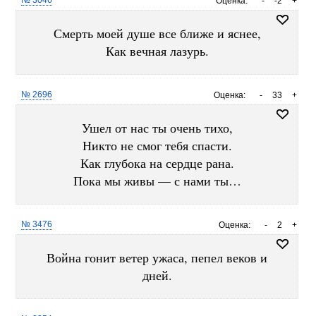
№ 3046
Оценка:
-
-2
+
Смерть моей душе все ближе и яснее,
Как вечная лазурь.
№ 2696
Оценка:
-
33
+
Ушел от нас ты очень тихо,
Никто не смог тебя спасти.
Как глубока на сердце рана.
Пока мы живы — с нами ты…
№ 3476
Оценка:
-
2
+
Война гонит ветер ужаса, пепел веков и
дней.