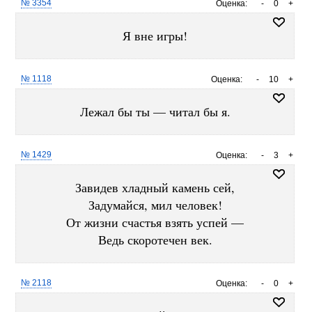
№ 3354
Оценка:
-
0
+
Я вне игры!
№ 1118
Оценка:
-
10
+
Лежал бы ты — читал бы я.
№ 1429
Оценка:
-
3
+
Завидев хладный камень сей,
Задумайся, мил человек!
От жизни счастья взять успей —
Ведь скоротечен век.
№ 2118
Оценка:
-
0
+