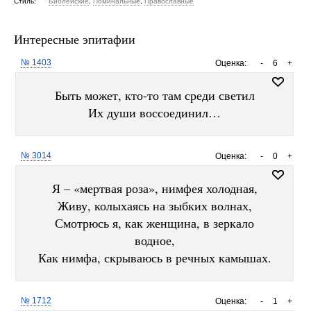
Стиль:
Библейские
,
Поминальные
,
Православные
Интересные эпитафии
№ 1403
Оценка:
-
6
+
Быть может, кто-то там среди светил
Их души воссоединил…
№ 3014
Оценка:
-
0
+
Я – «мертвая роза», нимфея холодная,
Живу, колыхаясь на зыбких волнах,
Смотрюсь я, как женщина, в зеркало
водное,
Как нимфа, скрываюсь в речных камышах.
№ 1712
Оценка:
-
1
+