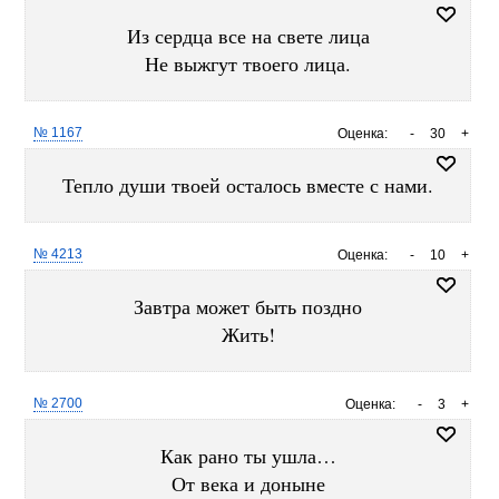
Из сердца все на свете лица
Не выжгут твоего лица.
№ 1167
Оценка:
-
30
+
Тепло души твоей осталось вместе с нами.
№ 4213
Оценка:
-
10
+
Завтра может быть поздно
Жить!
№ 2700
Оценка:
-
3
+
Как рано ты ушла…
От века и доныне