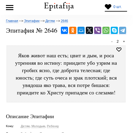
0 шт.
Главная
-->
Эпитафии
-->
Детям
-->
2646
Эпитафия № 2646
-
2
+
Яков живот наш есть; цвит и дым, и роса
утренняя во истину: приидите убо узрим на
гробих ясно, где доброта телесная; где
юность; где суть очеса и зрак плотский; вся
увядоша яко трава, вся потре бишася:
приидите ко Христу припадем со слезами!
Описание Эпитафии
Кому:
Детям
,
Молодым
,
Ребенку