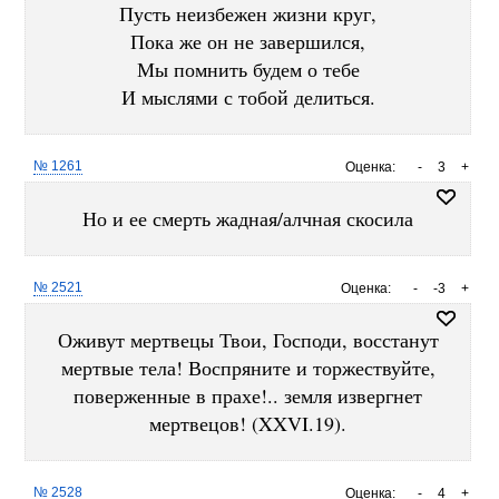
Пусть неизбежен жизни круг,
Пока же он не завершился,
Мы помнить будем о тебе
И мыслями с тобой делиться.
№ 1261
Оценка:
-
3
+
Но и ее смерть жадная/алчная скосила
№ 2521
Оценка:
-
-3
+
Оживут мертвецы Твои, Господи, восстанут
мертвые тела! Воспряните и торжествуйте,
поверженные в прахе!.. земля извергнет
мертвецов! (XXVI.19).
№ 2528
Оценка:
-
4
+