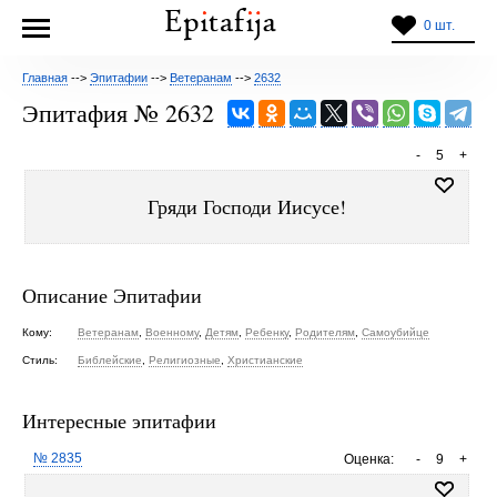
0 шт.
Главная
-->
Эпитафии
-->
Ветеранам
-->
2632
Эпитафия № 2632
-
5
+
Гряди Господи Иисусе!
Описание Эпитафии
Кому:
Ветеранам
,
Военному
,
Детям
,
Ребенку
,
Родителям
,
Самоубийце
Стиль:
Библейские
,
Религиозные
,
Христианские
Интересные эпитафии
№ 2835
Оценка:
-
9
+