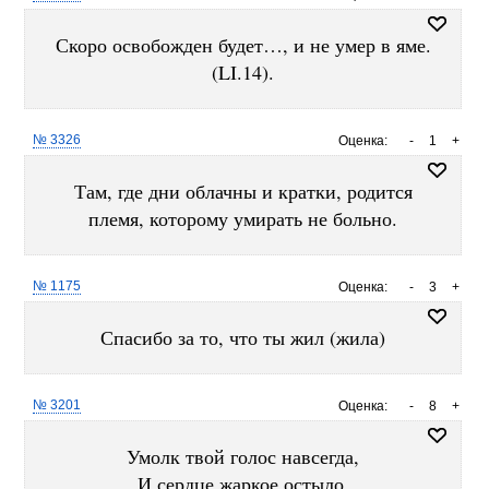
Скоро освобожден будет…, и не умер в яме.
(LI.14).
№ 3326
Оценка:
-
1
+
Там, где дни облачны и кратки, родится
племя, которому умирать не больно.
№ 1175
Оценка:
-
3
+
Спасибо за то, что ты жил (жила)
№ 3201
Оценка:
-
8
+
Умолк твой голос навсегда,
И сердце жаркое остыло,