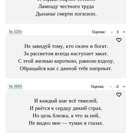
Лампаду честного труда
Дыханье смерти погасило.
№ 3284
Оценка:
-
3
+
Не завидуй тому, кто силен и богат.
За рассветом всегда наступает закат.
С этой жизнью короткою, равною вздоху,
Обращайся как с данной тебе напрокат.
№ 3963
Оценка:
-
-2
+
И каждый шаг всё тяжелей,
И рвётся к сердцу дикий страх.
Но цель близка, а что за ней,
Не видно мне — туман в глазах.