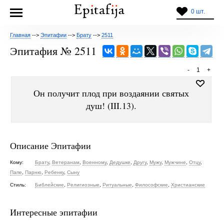
0 шт.
Главная
-->
Эпитафии
-->
Брату
-->
2511
Эпитафия № 2511
-
1
+
Он получит плод при воздаянии святых
душ! (III.13).
Описание Эпитафии
Кому:
Брату
,
Ветеранам
,
Военному
,
Дедушке
,
Другу
,
Мужу
,
Мужчине
,
Отцу
,
Папе
,
Парню
,
Ребенку
,
Сыну
Стиль:
Библейские
,
Религиозные
,
Ритуальные
,
Философские
,
Христианские
Интересные эпитафии