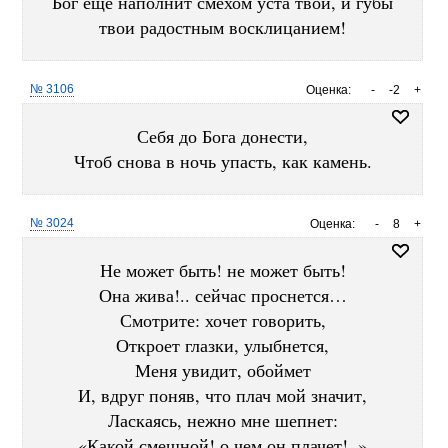
Бог еще наполнит смехом уста твои, и губы
твои радостным восклицанием!
№ 3106
Оценка:
-
-2
+
Себя до Бога донести,
Чтоб снова в ночь упасть, как камень.
№ 3024
Оценка:
-
8
+
Не может быть! не может быть!
Она жива!.. сейчас проснется…
Смотрите: хочет говорить,
Откроет глазки, улыбнется,
Меня увидит, обоймет
И, вдруг поняв, что плач мой значит,
Ласкаясь, нежно мне шепнет:
«Какой смешной! о чем он плачет!..»