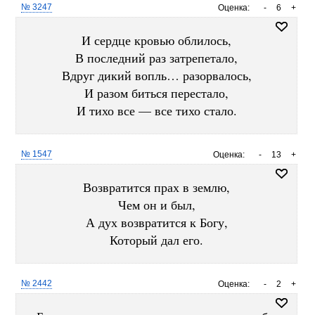
№ 3247
Оценка:
-
6
+
И сердце кровью облилось,
В последний раз затрепетало,
Вдруг дикий вопль… разорвалось,
И разом биться перестало,
И тихо все — все тихо стало.
№ 1547
Оценка:
-
13
+
Возвратится прах в землю,
Чем он и был,
А дух возвратится к Богу,
Который дал его.
№ 2442
Оценка:
-
2
+