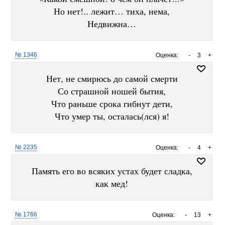
Но нет!.. лежит… тиха, нема,
Недвижна…
№ 1346
Оценка:
-
3
+
Нет, не смирюсь до самой смерти
Со страшной ношей бытия,
Что раньше срока гибнут дети,
Что умер ты, осталась(лся) я!
№ 2235
Оценка:
-
4
+
Память его во всяких устах будет сладка,
как мед!
№ 1766
Оценка:
-
13
+