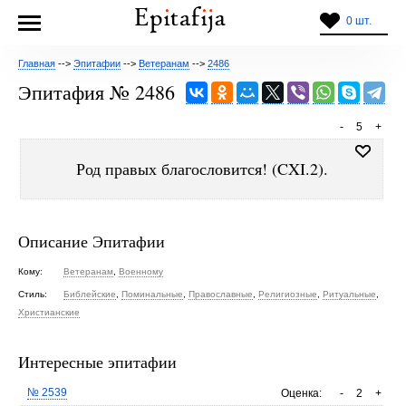
0 шт.
Главная
-->
Эпитафии
-->
Ветеранам
-->
2486
Эпитафия № 2486
-
5
+
Род правых благословится! (CXI.2).
Описание Эпитафии
Кому:
Ветеранам
,
Военному
Стиль:
Библейские
,
Поминальные
,
Православные
,
Религиозные
,
Ритуальные
,
Христианские
Интересные эпитафии
№ 2539
Оценка:
-
2
+