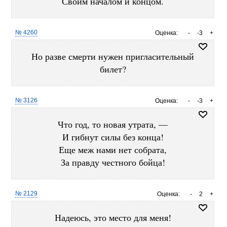
Своим началом и концом.
№ 4260
Оценка:
-
-3
+
Но разве смерти нужен пригласительный
билет?
№ 3126
Оценка:
-
-3
+
Что год, то новая утрата, —
И гибнут силы без конца!
Еще меж нами нет собрата,
За правду честного бойца!
№ 2129
Оценка:
-
2
+
Надеюсь, это место для меня!