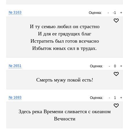
№ 3163
Оценка:
-
-1
+
И ту семью любил он страстно
И для ее грядущих благ
Истратить был готов всечасно
Избыток юных сил в трудах.
№ 2651
Оценка:
-
0
+
Смерть мужу покой есть!
№ 1693
Оценка:
-
1
+
Здесь река Времени сливается с океаном
Вечности