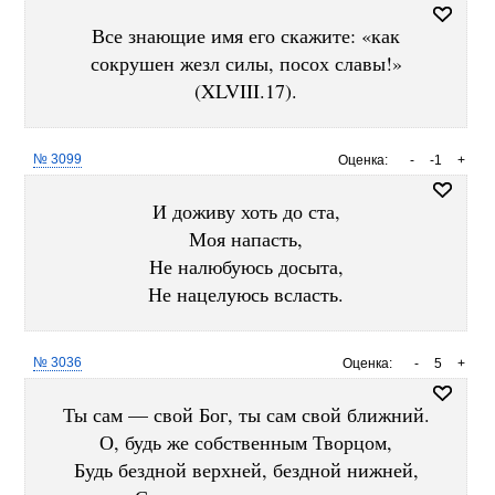
Все знающие имя его скажите: «как
сокрушен жезл силы, посох славы!»
(XLVIII.17).
№ 3099
Оценка:
-
-1
+
И доживу хоть до ста,
Моя напасть,
Не налюбуюсь досыта,
Не нацелуюсь всласть.
№ 3036
Оценка:
-
5
+
Ты сам — свой Бог, ты сам свой ближний.
О, будь же собственным Творцом,
Будь бездной верхней, бездной нижней,