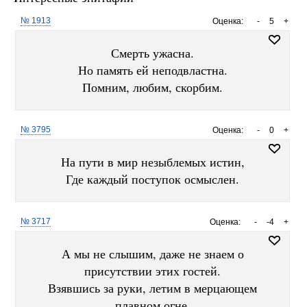
№ 1913
Оценка:
-
5
+
Смерть ужасна.
Но память ей неподвластна.
Помним, любим, скорбим.
№ 3795
Оценка:
-
0
+
На пути в мир незыблемых истин,
Где каждый поступок осмыслен.
№ 3717
Оценка:
-
-4
+
А мы не слышим, даже не знаем о
присутствии этих гостей.
Взявшись за руки, летим в мерцающем
плавном огне,