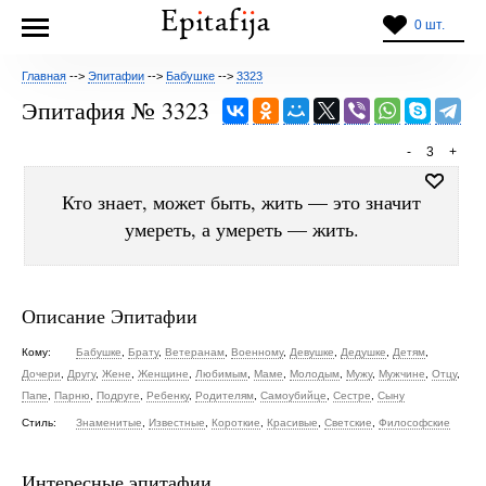
0 шт.
Главная
-->
Эпитафии
-->
Бабушке
-->
3323
Эпитафия № 3323
-
3
+
Кто знает, может быть, жить — это значит
умереть, а умереть — жить.
Описание Эпитафии
Кому:
Бабушке
,
Брату
,
Ветеранам
,
Военному
,
Девушке
,
Дедушке
,
Детям
,
Дочери
,
Другу
,
Жене
,
Женщине
,
Любимым
,
Маме
,
Молодым
,
Мужу
,
Мужчине
,
Отцу
,
Папе
,
Парню
,
Подруге
,
Ребенку
,
Родителям
,
Самоубийце
,
Сестре
,
Сыну
Стиль:
Знаменитые
,
Известные
,
Короткие
,
Красивые
,
Светские
,
Философские
Интересные эпитафии