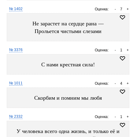
№ 1402
Оценка:
-
7
+
Не зарастет на сердце рана —
Прольется чистыми слезами
№ 3376
Оценка:
-
1
+
С нами кpестная сила!
№ 1011
Оценка:
-
4
+
Скорбим и помним мы любя
№ 2332
Оценка:
-
1
+
У человека всего одна жизнь, и только её и