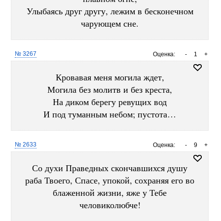
Улыбаясь друг другу, лежим в бесконечном
чарующем сне.
№ 3267
Оценка:
-
1
+
Кровавая меня могила ждет,
Могила без молитв и без креста,
На диком берегу ревущих вод
И под туманным небом; пустота…
№ 2633
Оценка:
-
9
+
Со духи Праведных скончавшихся душу
раба Твоего, Спасе, упокой, сохраняя его во
блаженной жизни, яже у Тебе
человиколюбче!