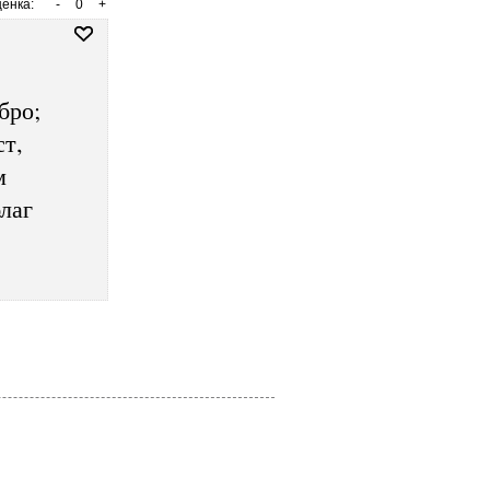
енка:
-
0
+
бро;
ст,
м
лаг