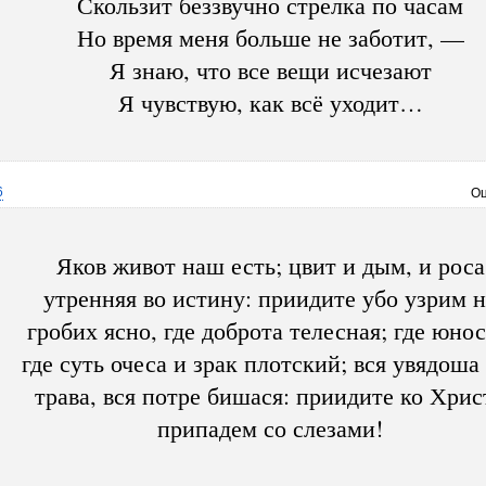
Скользит беззвучно стрелка по часам
Но время меня больше не заботит, —
Я знаю, что все вещи исчезают
Я чувствую, как всё уходит…
6
Оц
Яков живот наш есть; цвит и дым, и роса
утренняя во истину: приидите убо узрим н
гробих ясно, где доброта телесная; где юнос
где суть очеса и зрак плотский; вся увядоша
трава, вся потре бишася: приидите ко Хрис
припадем со слезами!