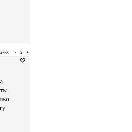
енка:
-
2
+
а
ть;
 яко
ту