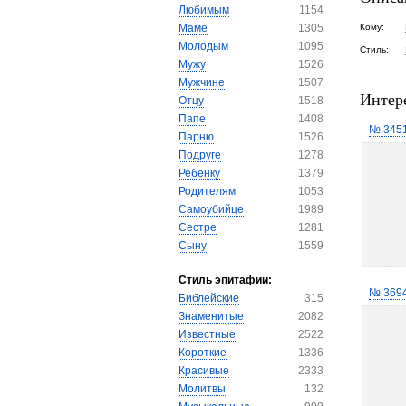
Любимым
1154
Маме
1305
Кому:
Молодым
1095
Стиль:
Мужу
1526
Мужчине
1507
Интер
Отцу
1518
Папе
1408
№ 345
Парню
1526
Подруге
1278
Ребенку
1379
Родителям
1053
Самоубийце
1989
Сестре
1281
Сыну
1559
Стиль эпитафии:
№ 369
Библейские
315
Знаменитые
2082
Известные
2522
Короткие
1336
Красивые
2333
Молитвы
132