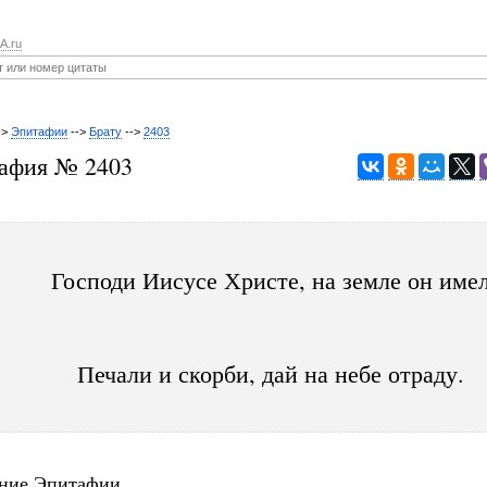
A.ru
->
Эпитафии
-->
Брату
-->
2403
афия № 2403
Господи Иисусе Христе, на земле он име
Печали и скорби, дай на небе отраду.
ние Эпитафии