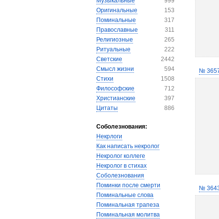
Музыкальные
999
Оригинальные
153
Поминальные
317
Православные
311
Религиозные
265
Ритуальные
222
Светские
2442
Смысл жизни
594
№ 365
Стихи
1508
Философские
712
Христианские
397
Цитаты
886
Соболезнования:
Некрлоги
Как написать некролог
Некролог коллеге
Некролог в стихах
Соболезнования
Поминки после смерти
№ 364
Поминальные слова
Поминальная трапеза
Поминальная молитва