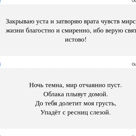
6
Оц
Закрываю уста и затворяю врата чувств мир
жизни благостно и смиренно, ибо верую свя
истово!
6
Оц
Ночь темна, мир отчаянно пуст.
Облака плывут домой.
До тебя долетит моя грусть,
Упадёт с ресниц слезой.