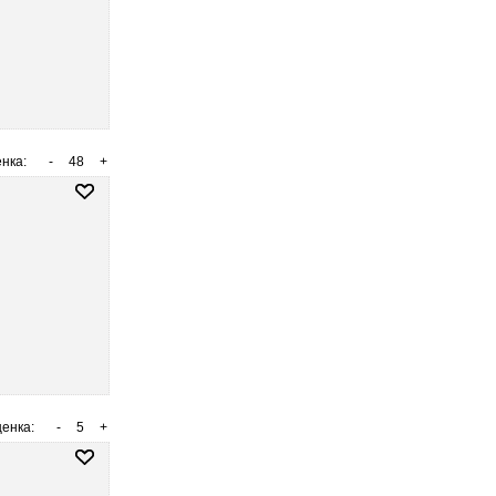
нка:
-
48
+
енка:
-
5
+