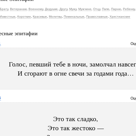
Брату
,
Ветеранам
,
Военному
,
Дедушке
,
Другу
,
Мужу
,
Мужчине
,
Отцу
,
Папе
,
Парню
,
Ребенку
Известные
,
Короткие
,
Красивые
,
Молитвы
,
Поминальные
,
Православные
,
Христианские
есные эпитафии
1
Оц
Голос, певший тебе в ночи, замолчал навсе
И сгорают в огне свечи за годами года…
4
Оц
Это так сладко,
Это так жестоко —