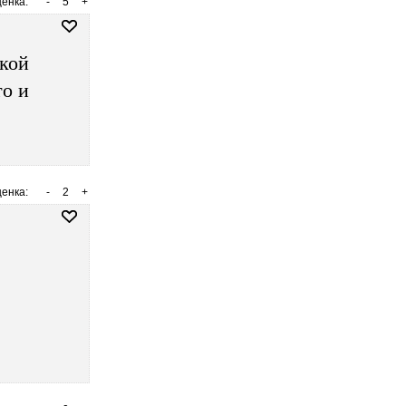
енка:
-
5
+
ской
то и
енка:
-
2
+