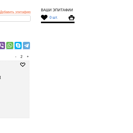
ВАШИ ЭПИТАФИИ
Добавить эпитафию
0 шт.
-
2
+
л