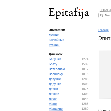
EPITAFIJ
Эпитафии:
Главная
-
лучшие
Эпит
случайные
худшие
Для кого:
Бабушке
1274
Брату
1539
Ветеранам
1817
Военному
1815
Девушке
1288
Дедушке
1508
Детям
1075
Дочери
1308
Другу
1544
Жене
1286
Женщине
1280
Описа