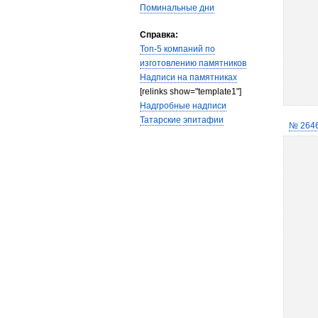
Поминальные дни
Справка:
Топ-5 компаний по
изготовлению памятников
Надписи на памятниках
[relinks show="template1"]
Надгробные надписи
Татарские эпитафии
№ 264