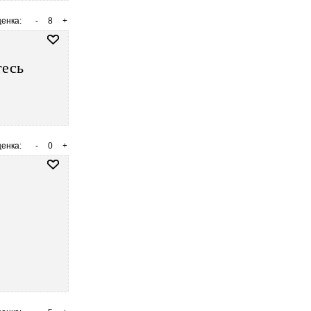
енка:
-
8
+
тесь
енка:
-
0
+