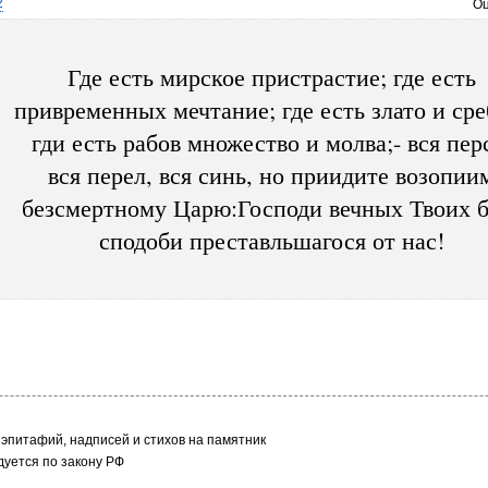
2
Оц
Где есть мирское пристрастие; где есть
привременных мечтание; где есть злато и сре
гди есть рабов множество и молва;- вся пер
вся перел, вся синь, но приидите возопии
безсмертному Царю:Господи вечных Твоих б
сподоби преставльшагося от нас!
эпитафий, надписей и стихов на памятник
уется по закону РФ