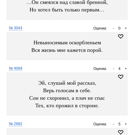
…Он смеялся над славой бренной,
Но хотел быть только первым…
№ 3043
Оценка:
-
0
+
Невыносимым оскорбленьем
Вся жизнь мне кажется порой.
№ 4069
Оценка:
-
4
+
Эй, слушай мой рассказ,
Верь голосам в себе.
Сон не схоронил, а плач не спас
Тех, кто прожил в стороне.
№ 2682
Оценка:
-
5
+