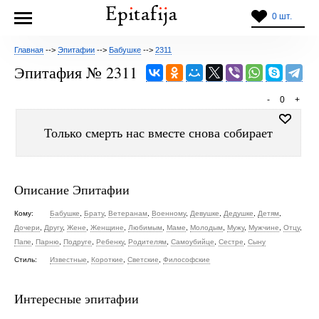
0 шт.
Главная
-->
Эпитафии
-->
Бабушке
-->
2311
Эпитафия № 2311
-
0
+
Только смерть нас вместе снова собирает
Описание Эпитафии
Кому:
Бабушке
,
Брату
,
Ветеранам
,
Военному
,
Девушке
,
Дедушке
,
Детям
,
Дочери
,
Другу
,
Жене
,
Женщине
,
Любимым
,
Маме
,
Молодым
,
Мужу
,
Мужчине
,
Отцу
,
Папе
,
Парню
,
Подруге
,
Ребенку
,
Родителям
,
Самоубийце
,
Сестре
,
Сыну
Стиль:
Известные
,
Короткие
,
Светские
,
Философские
Интересные эпитафии