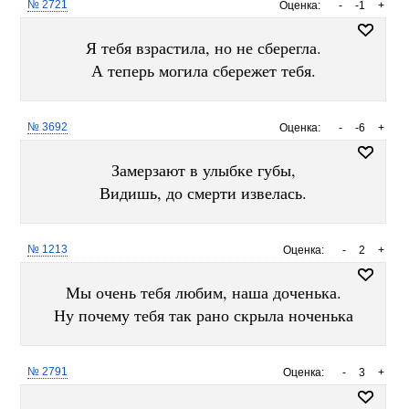
№ 2721
Оценка:
-
-1
+
Я тебя взрастила, но не сберегла.
А теперь могила сбережет тебя.
№ 3692
Оценка:
-
-6
+
Замерзают в улыбке губы,
Видишь, до смерти извелась.
№ 1213
Оценка:
-
2
+
Мы очень тебя любим, наша доченька.
Ну почему тебя так рано скрыла ноченька
№ 2791
Оценка:
-
3
+