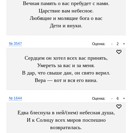
Вечная память о вас пребудет с нами.
Царствие вам небесное.
Любящие и молящие бога о вас
Дети и внуки.
№ 3547
Оценка:
-
2
+
Сердцем он хотел всех вас принять,
Умереть за вас и за меня.
В дар, что свыше дан, он свято верил.
Вера — вот и вся его вина.
№ 1644
Оценка:
-
6
+
Едва блеснула в ней/(нем) небесная душа,
И к Солнцу всех миров поспешно
возвратилась.