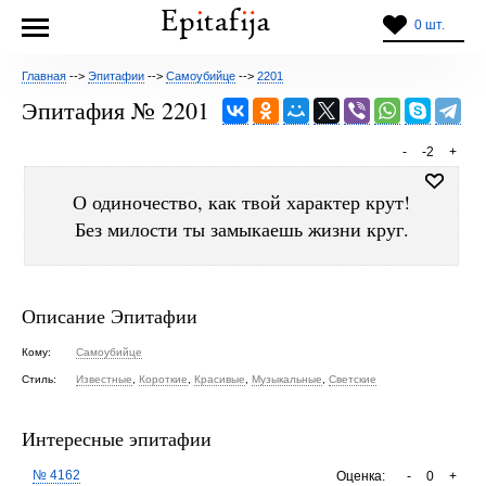
0 шт.
Главная
-->
Эпитафии
-->
Самоубийце
-->
2201
Эпитафия № 2201
-
-2
+
О одиночество, как твой характер крут!
Без милости ты замыкаешь жизни круг.
Описание Эпитафии
Кому:
Самоубийце
Стиль:
Известные
,
Короткие
,
Красивые
,
Музыкальные
,
Светские
Интересные эпитафии
№ 4162
Оценка:
-
0
+