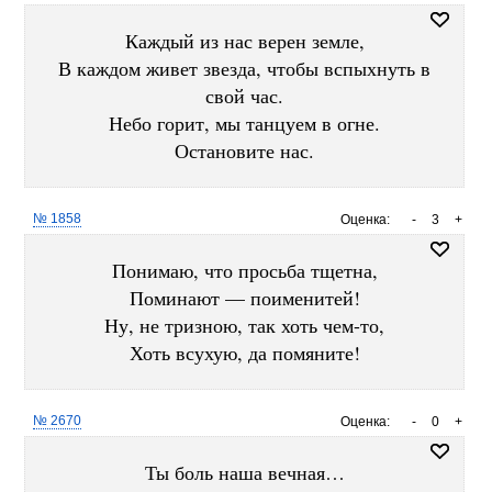
Каждый из нас верен земле,
В каждом живет звезда, чтобы вспыхнуть в
свой час.
Небо горит, мы танцуем в огне.
Остановите нас.
№ 1858
Оценка:
-
3
+
Понимаю, что просьба тщетна,
Поминают — поименитей!
Ну, не тризною, так хоть чем-то,
Хоть всухую, да помяните!
№ 2670
Оценка:
-
0
+
Ты боль наша вечная…