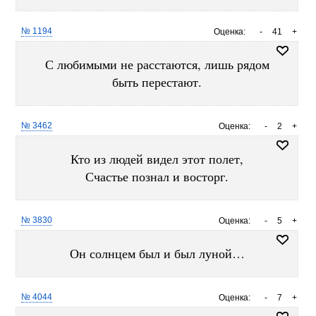
№ 1194
Оценка:
-
41
+
С любимыми не расстаются, лишь рядом
быть перестают.
№ 3462
Оценка:
-
2
+
Кто из людей видел этот полет,
Счастье познал и восторг.
№ 3830
Оценка:
-
5
+
Он солнцем был и был луной…
№ 4044
Оценка:
-
7
+