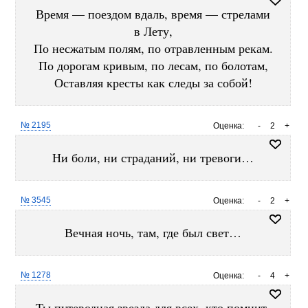
Время — поездом вдаль, время — стрелами
в Лету,
По несжатым полям, по отравленным рекам.
По дорогам кривым, по лесам, по болотам,
Оставляя кресты как следы за собой!
№ 2195
Оценка:
-
2
+
Ни боли, ни страданий, ни тревоги…
№ 3545
Оценка:
-
2
+
Вечная ночь, там, где был свет…
№ 1278
Оценка:
-
4
+
Ты путеводная звезда для всех, кто помнит,