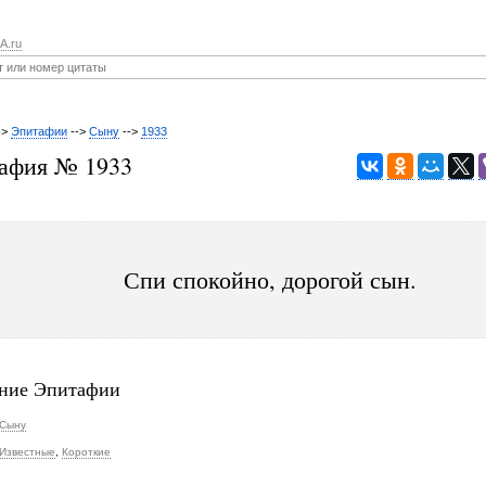
A.ru
->
Эпитафии
-->
Сыну
-->
1933
афия № 1933
Спи спокойно, дорогой сын.
ние Эпитафии
Сыну
Известные
,
Короткие