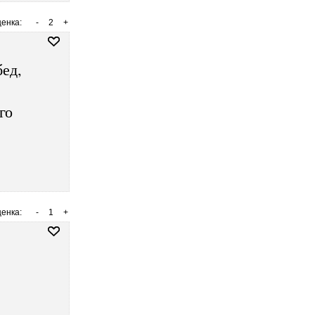
енка:
-
2
+
бед,
го
енка:
-
1
+