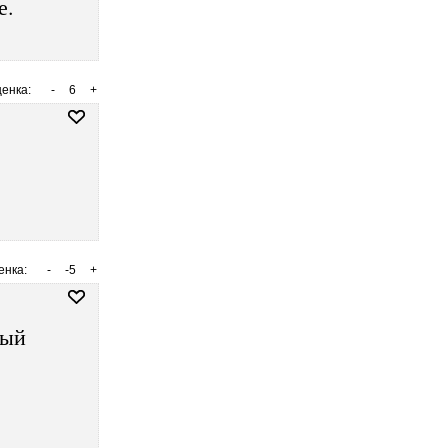
е.
енка:
-
6
+
енка:
-
-5
+
ный