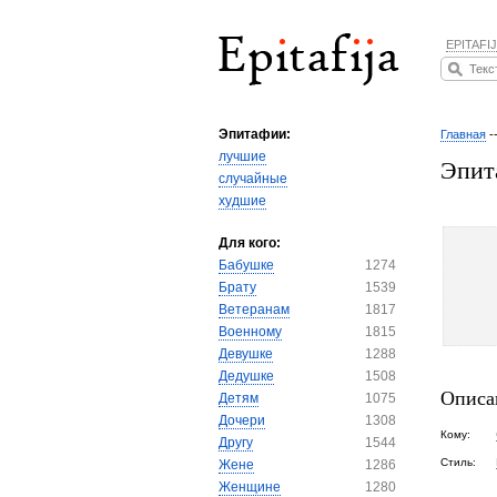
EPITAFIJ
Эпитафии:
Главная
-
лучшие
Эпит
случайные
худшие
Для кого:
Бабушке
1274
Брату
1539
Ветеранам
1817
Военному
1815
Девушке
1288
Дедушке
1508
Описа
Детям
1075
Дочери
1308
Кому:
Другу
1544
Стиль:
Жене
1286
Женщине
1280