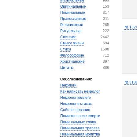
Музыкальные
999
Оригинальные
153
Поминальные
317
Православные
311
Религиозные
265
№ 132
Ритуальные
222
Светские
2442
Смысл жизни
594
Стихи
1508
Философские
712
Христианские
397
Цитаты
886
Соболезнования:
№ 318
Некрлоги
Как написать некролог
Некролог коллеге
Некролог в стихах
Соболезнования
Поминки после смерти
Поминальные слова
Поминальная трапеза
Поминальная молитва