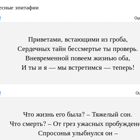
есные эпитафии
8
Оц
Приветами, встающими из гроба,
Сердечных тайн бессмертье ты проверь.
Вневременной повеем жизнью оба,
И ты и я — мы встретимся — теперь!
3
Оц
Что жизнь его была? – Тяжелый сон.
Что смерть? – От грез ужасных пробуждени
Спросонья улыбнулся он –