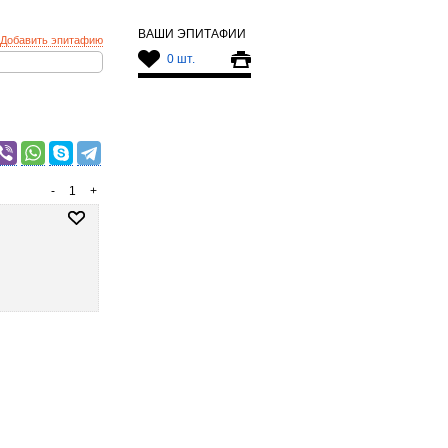
ВАШИ ЭПИТАФИИ
Добавить эпитафию
0 шт.
-
1
+