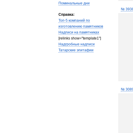
Поминальные дни
№ 393
Справка:
Топ-5 компаний по
изготовлению памятников
Надписи на памятниках
[relinks show="template1"]
Надгробные надписи
Татарские эпитафии
№ 308